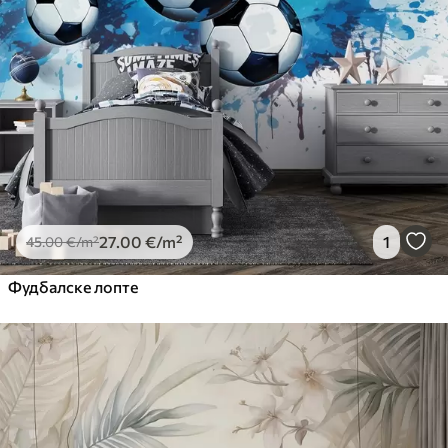
27
.00
€
/m²
1
45
.00
€
/m²
Фудбалске лопте