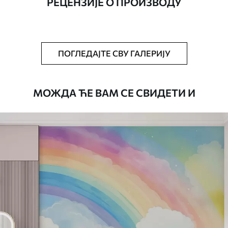
РЕЦЕНЗИЈЕ О ПРОИЗВОДУ
Додатно
Можете додати лак и/или лепак за
тапете.
Чишћење
Тапета се може нежно очистити меким
ПОГЛЕДАЈТЕ СВУ ГАЛЕРИЈУ
сунђером. Позадине са завршном
обрадом лакова могу се очистити
водом.
МОЖДА ЋЕ ВАМ СЕ СВИДЕТИ И
Начин примене
Беспрекорна апликација
Доступни материјали
Standard
45
.00
27
.00
€
/m²
Premium