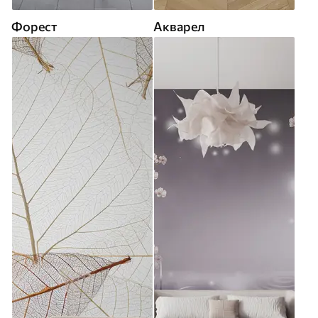
Форест
Акварел