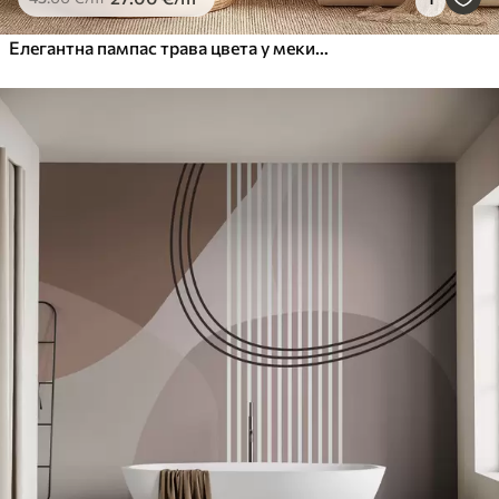
Елегантна пампас трава цвета у меким беж и млечним тоновима