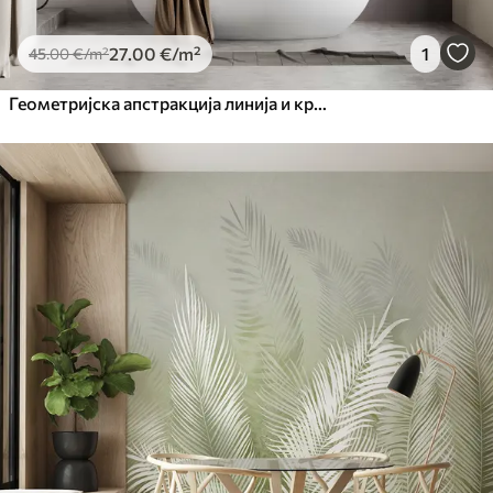
27
.00
€
/m²
1
45
.00
€
/m²
Геометријска апстракција линија и круг минимализам модеран стил