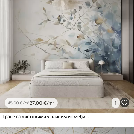
27
.00
€
/m²
1
45
.00
€
/m²
Гране са листовима у плавим и смеђим тоновима, светле позадине, меке и нежне, акварел стил