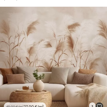
27
.00
€
/m²
1
45
.00
€
/m²