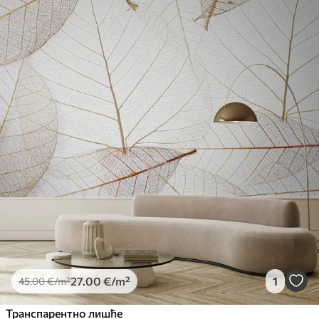
27
.00
€
/m²
1
45
.00
€
/m²
Транспарентно лишће