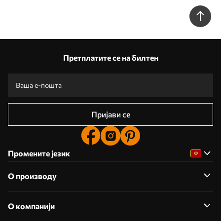
зеленим бојама бр. u74601v3
Претплатите се на билтен
Пријави се
Промените језик
О производу
О компанији