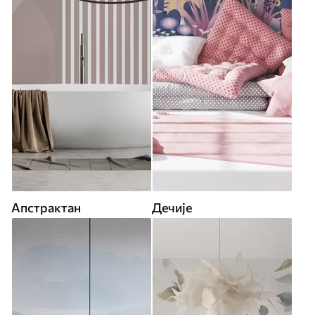
Апстрактан
Дечије