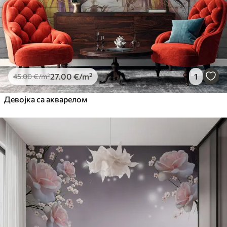
27
.00
€
/m²
1
45
.00
€
/m²
Девојка са акварелом