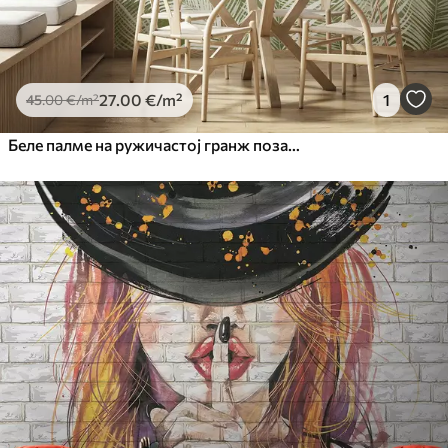
27
.00
€
/m²
1
45
.00
€
/m²
Беле палме на ружичастој гранж позадини. у зеленим бојама