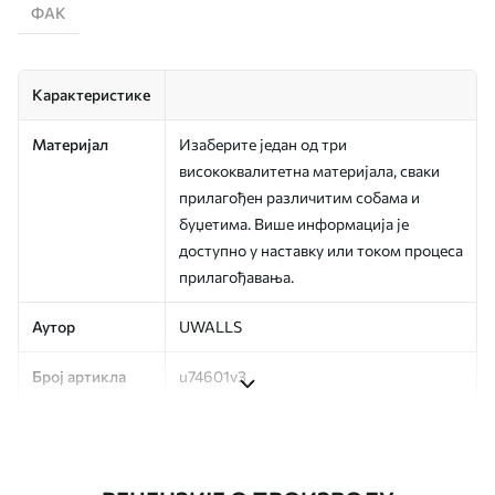
ФАК
Карактеристике
Материјал
Изаберите један од три
висококвалитетна материјала, сваки
прилагођен различитим собама и
буџетима. Више информација је
доступно у наставку или током процеса
прилагођавања.
Аутор
UWALLS
Број артикла
u74601v3
Производња
Слика се штампа у вашој наведеној
величини, исечена на идентичне траке
ширине до 50 цм.