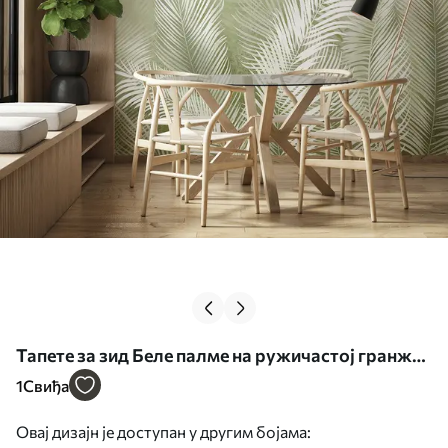
Тапете за зид Беле палме на ружичастој гранж
позадини. у зеленим бојама бр. u74601v3
1
Свиђа
Овај дизајн је доступан у другим бојама: