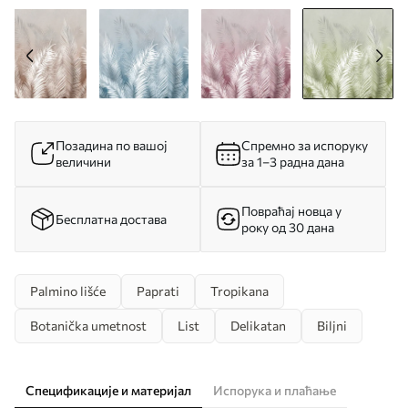
Позадина по вашој
Спремно за испоруку
величини
за 1–3 радна дана
Повраћај новца у
Бесплатна достава
року од 30 дана
Palmino lišće
Paprati
Tropikana
Botanička umetnost
List
Delikatan
Biljni
Спецификације и материјал
Испорука и плаћање