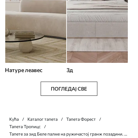
Натуре леавес
3д
ПОГЛЕДАЈ СВЕ
Кућа
Каталог тапета
Тапета Форест
Тапета Тропицс
Тапете за зид Беле палме на ружичастој гранж позадини. у