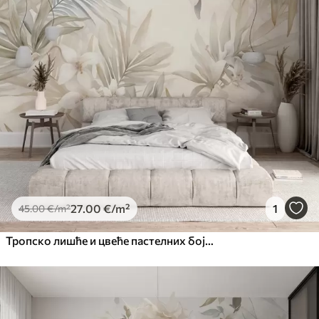
27
.00
€
/m²
1
45
.00
€
/m²
Тропско лишће и цвеће пастелних боја, са светло зеленим, кремастим и суптилним ружичастим