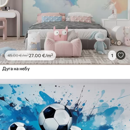
56
.67
34
.00
€
/m²
Premium Vinil
65
.00
39
.00
€
/m²
Peel and Stick
81
.67
49
.00
€
/m²
27
.00
€
/m²
1
45
.00
€
/m²
Дуга на небу