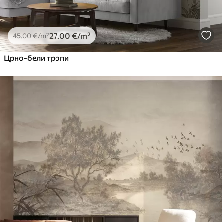
27
.00
€
/m²
45
.00
€
/m²
Црно-бели тропи