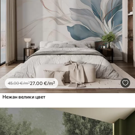
27
.00
€
/m²
45
.00
€
/m²
Нежан велики цвет