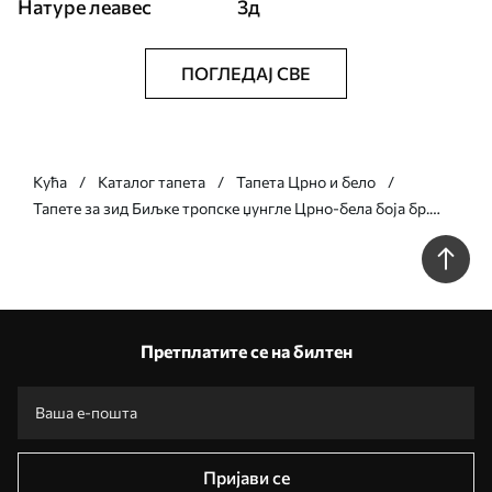
Натуре леавес
3д
ПОГЛЕДАЈ СВЕ
Кућа
Каталог тапета
Тапета Црно и бело
Тапете за зид Биљке тропске џунгле Црно-бела боја бр.
u96833
Претплатите се на билтен
Пријави се