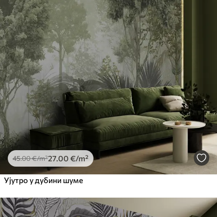
27
.00
€
/m²
45
.00
€
/m²
Ујутро у дубини шуме