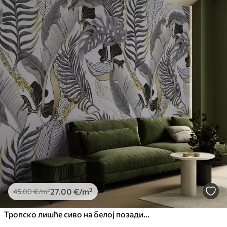
27
.00
€
/m²
45
.00
€
/m²
Тропско лишће сиво на белој позадини