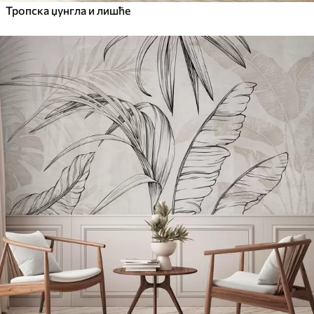
Тропска џунгла и лишће