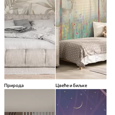
Природа
Цвеће и биљке