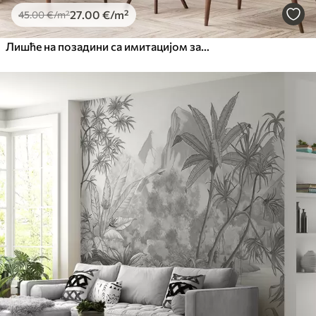
27
.00
€
/m²
45
.00
€
/m²
Лишће на позадини са имитацијом замућења и текстуре