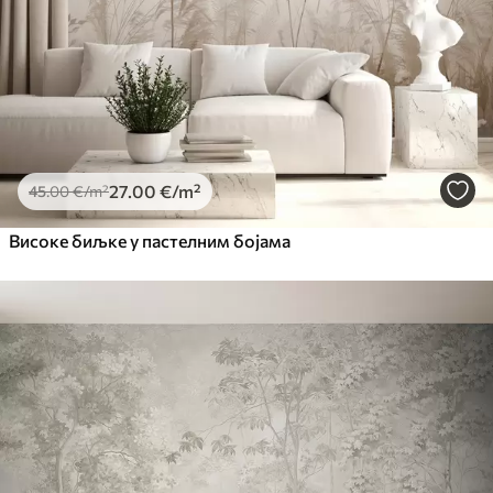
27
.00
€
/m²
45
.00
€
/m²
Високе биљке у пастелним бојама