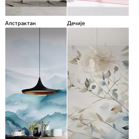
Апстрактан
Дечије