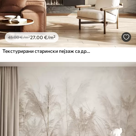
27
.00
€
/m²
45
.00
€
/m²
Текстурирани старински пејзаж са дрветом у близини реке и облачним небом, природна уметност у тоновима сепије