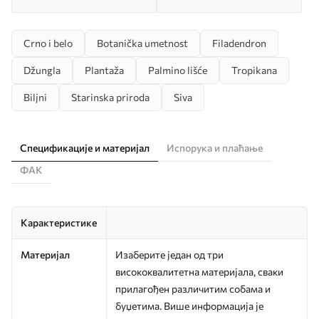
Crno i belo
Botanička umetnost
Filadendron
Džungla
Plantaža
Palmino lišće
Tropikana
Biljni
Starinska priroda
Siva
Спецификације и материјал
Испорука и плаћање
ФАК
Карактеристике
Материјал
Изаберите један од три
висококвалитетна материјала, сваки
прилагођен различитим собама и
буџетима. Више информација је