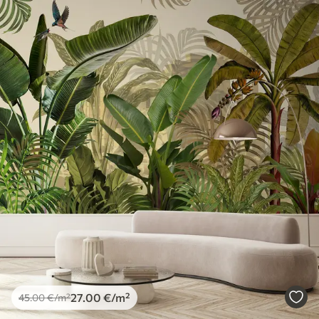
Доступни материјали
Standard
45
.00
27
.00
€
/m²
Premium
56
.67
34
.00
€
/m²
Premium Vinil
65
.00
39
.00
€
/m²
Peel and Stick
81
.67
49
.00
€
/m²
27
.00
€
/m²
45
.00
€
/m²