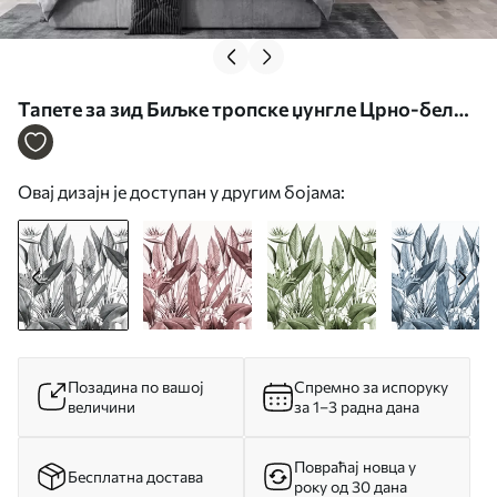
Тапете за зид Биљке тропске џунгле Црно-бела
боја бр. u96833
Овај дизајн је доступан у другим бојама:
Позадина по вашој
Спремно за испоруку
величини
за 1–3 радна дана
Повраћај новца у
Бесплатна достава
року од 30 дана