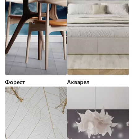
Форест
Акварел