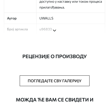
доступно у наставку или током процеса
прилагођавања.
Аутор
UWALLS
Број артикла
u96833
Производња
Слика се штампа у вашој наведеној
величини, исечена на идентичне траке
ширине до 50 цм.
РЕЦЕНЗИЈЕ О ПРОИЗВОДУ
Додатно
Можете додати лак и/или лепак за
тапете.
Чишћење
Тапета се може нежно очистити меким
ПОГЛЕДАЈТЕ СВУ ГАЛЕРИЈУ
сунђером. Позадине са завршном
обрадом лакова могу се очистити
водом.
МОЖДА ЋЕ ВАМ СЕ СВИДЕТИ И
Начин примене
Беспрекорна апликација