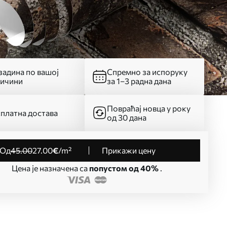
адина по вашој
Спремно за испоруку
личини
за 1–3 радна дана
Повраћај новца у року
платна достава
од 30 дана
од
45
.00
27
.00
€
/m²
Прикажи цену
Цена је назначена са
попустом од 40%
.