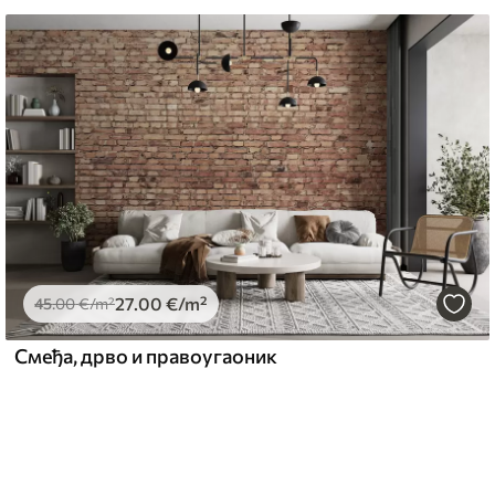
стити меким сунђером. Позадине са
могу се очистити водом.
emium
67
34
.00
€
/m²
27
.00
€
/m²
45
.00
€
/m²
Смеђа, дрво и правоугаоник
l and Stick
67
49
.00
€
/m²