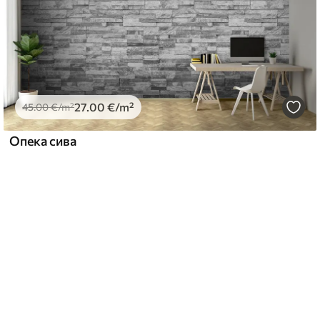
27
.00
€
/m²
45
.00
€
/m²
Опека сива