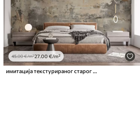
27
.00
€
/m²
45
.00
€
/m²
имитација текстурираног старог зида