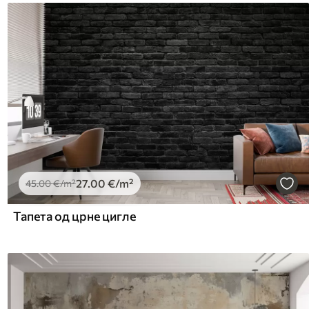
27
.00
€
/m²
45
.00
€
/m²
Тапета од црне цигле