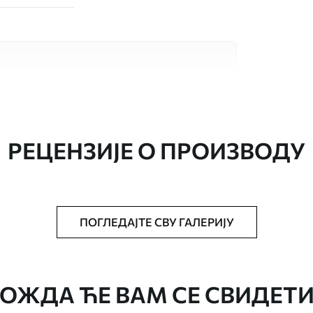
сококвалитетна материјала, сваки
бама и буџетима. Више информација је
током процеса прилагођавања.
РЕЦЕНЗИЈЕ О ПРОИЗВОДУ
ПОГЛЕДАЈТЕ СВУ ГАЛЕРИЈУ
аведеној величини, исечена на идентичне
ОЖДА ЋЕ ВАМ СЕ СВИДЕТИ
епак за тапете.