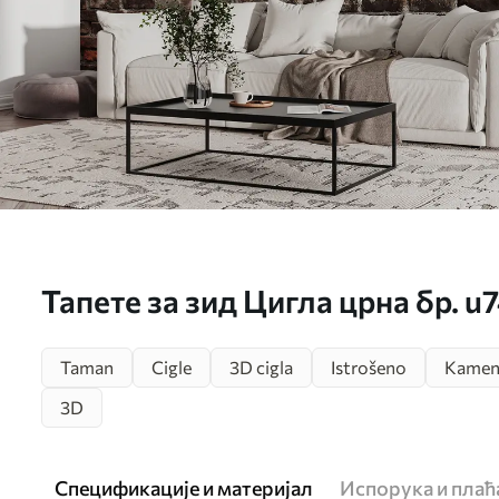
Тапете за зид Цигла црна бр. u
Taman
Cigle
3D cigla
Istrošeno
Kame
3D
Спецификације и материјал
Испорука и пла