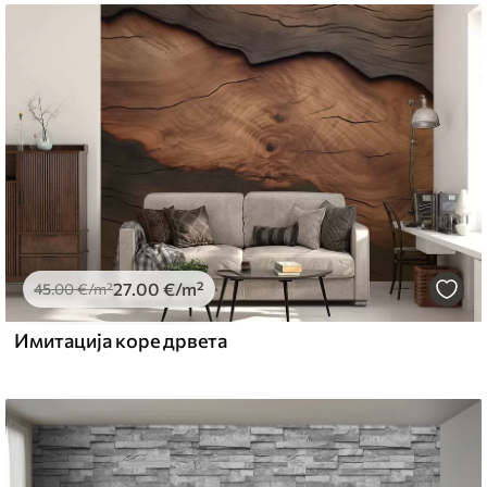
27
.00
€
/m²
45
.00
€
/m²
Имитација коре дрвета