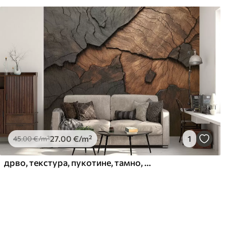
Чишћење
Тапета се може нежно очи
завршном обрадом лакова 
Начин примене
Беспрекорна апликација
Доступни материјали
Standard
Pr
45
.00
56
.
27
.00
€
/m²
27
.00
€
/m²
1
45
.00
€
/m²
дрво, текстура, пукотине, тамно, кора, површина
Premium Vinil
Pee
65
.00
81
.
39
.00
€
/m²