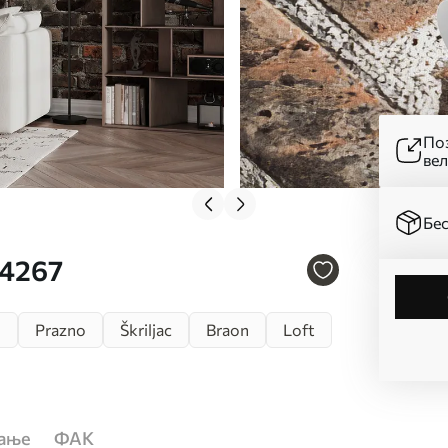
Поз
ве
Бес
74267
n
Prazno
Škriljac
Braon
Loft
ћање
ФАК