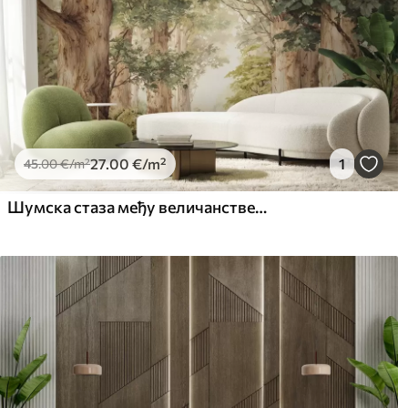
27
.00
€
/m²
1
45
.00
€
/m²
Шумска стаза међу величанственим дрвећем у акварелном стилу