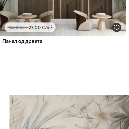
27
.00
€
/m²
45
.00
€
/m²
Панел од дрвета