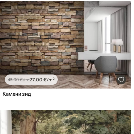
27
.00
€
/m²
45
.00
€
/m²
Камени зид