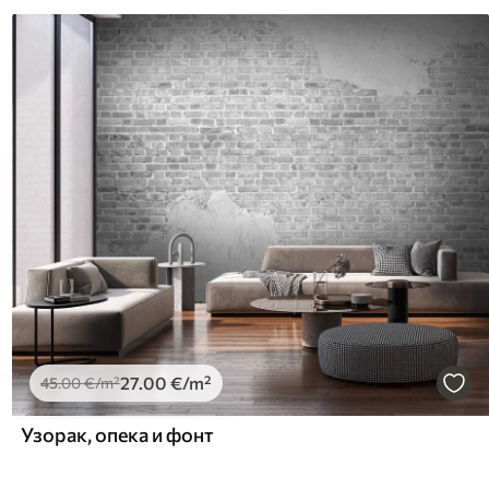
27
.00
€
/m²
45
.00
€
/m²
Узорак, опека и фонт