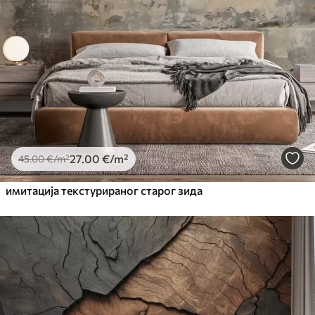
Premium
56
.67
34
.00
€
/m²
Premium Vinil
65
.00
39
.00
€
/m²
Peel and Stick
81
.67
49
.00
€
/m²
27
.00
€
/m²
45
.00
€
/m²
имитација текстурираног старог зида