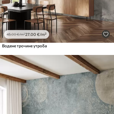
27
.00
€
/m²
45
.00
€
/m²
Водене трочине утроба