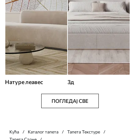
Натуре леавес
3д
ПОГЛЕДАЈ СВЕ
Кућа
Каталог тапета
Тапета Текстуре
Тапета Стоне