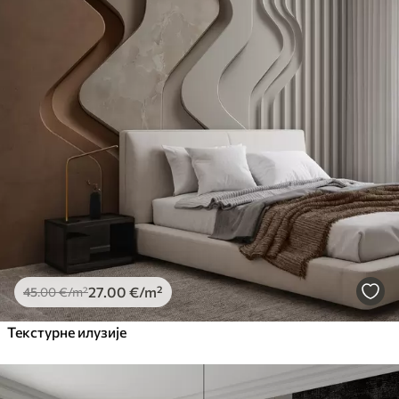
27
.00
€
/m²
45
.00
€
/m²
Текстурне илузије