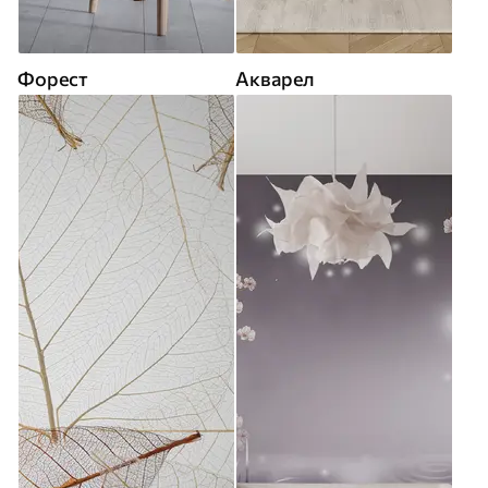
Форест
Акварел