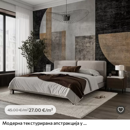
27
.00
€
/m²
45
.00
€
/m²
Модерна текстурирана апстракција у црној и наранџастој боји