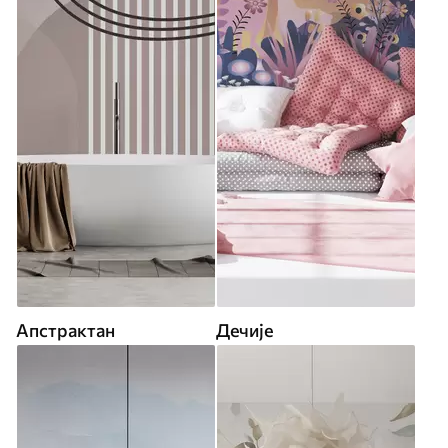
Апстрактан
Дечије