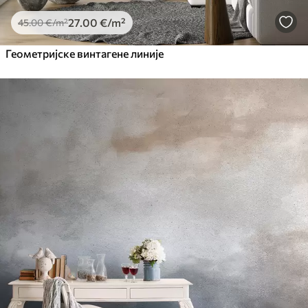
27
.00
€
/m²
45
.00
€
/m²
Геометријске винтагене линије