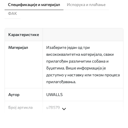
Спецификације и материјал
Испорука и плаћање
ФАК
Карактеристике
Материјал
Изаберите један од три
висококвалитетна материјала, сваки
прилагођен различитим собама и
буџетима. Више информација је
доступно у наставку или током процеса
прилагођавања.
Аутор
UWALLS
Број артикла
u78579
Производња
Слика се штампа у вашој наведеној
величини, исечена на идентичне траке