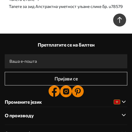
Тапете за зид Апстрактна уметност уљане слике бр. u78579
Претплатите се на билтен
Пријави се
Промените језик
О производу