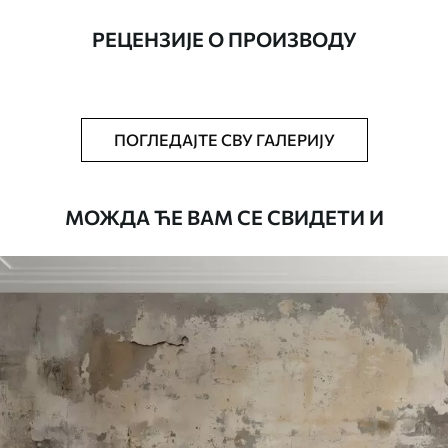
ширине до 50 цм.
РЕЦЕНЗИЈЕ О ПРОИЗВОДУ
Додатно
Можете додати лак и/или лепак за
тапете.
Чишћење
Тапета се може нежно очистити меким
ПОГЛЕДАЈТЕ СВУ ГАЛЕРИЈУ
сунђером. Позадине са завршном
обрадом лакова могу се очистити
водом.
МОЖДА ЋЕ ВАМ СЕ СВИДЕТИ И
Начин примене
Беспрекорна апликација
Доступни материјали
Standard
45
.00
27
.00
€
/m²