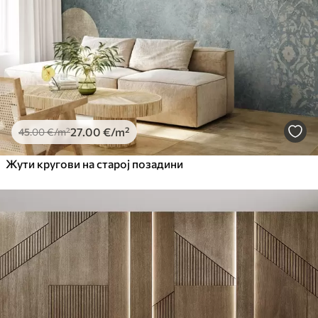
27
.00
€
/m²
45
.00
€
/m²
Жути кругови на старој позадини