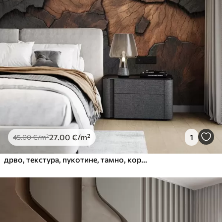
27
.00
€
/m²
1
45
.00
€
/m²
дрво, текстура, пукотине, тамно, кора, површина