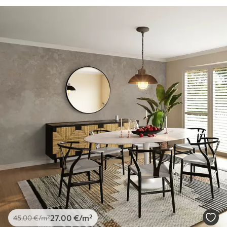
27
.00
€
/m²
45
.00
€
/m²