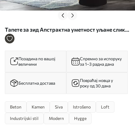
Тапете за зид Апстрактна уметност уљане слике
бр. u78579
Позадина по вашој
Спремно за испоруку
величини
за 1–3 радна дана
Повраћај новца у
Бесплатна достава
року од 30 дана
Beton
Kamen
Siva
Istrošeno
Loft
Industrijski stil
Modern
Hygge