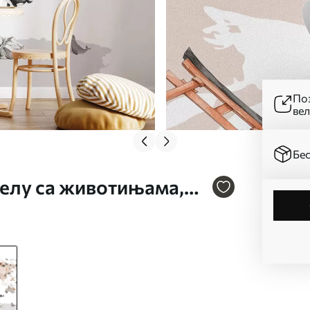
Поз
ве
Бес
релу са животињама,
ке на шпанском. бр.