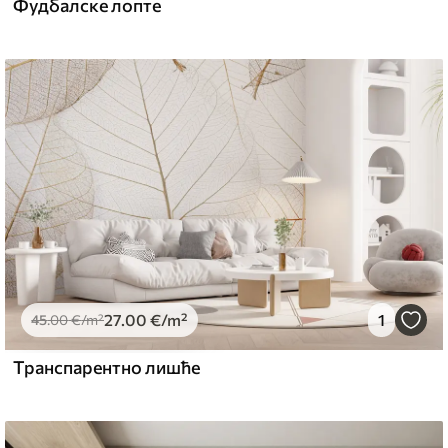
Фудбалске лопте
27
.00
€
/m²
1
45
.00
€
/m²
Транспарентно лишће