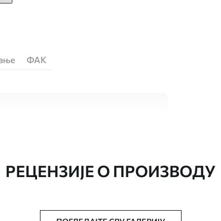
ћање
ФАК
сококвалитетна материјала, сваки
бама и буџетима. Више информација је
током процеса прилагођавања.
РЕЦЕНЗИЈЕ О ПРОИЗВОДУ