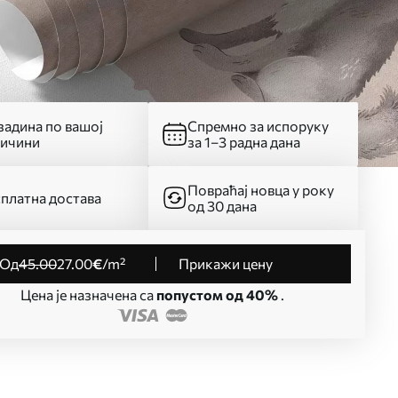
адина по вашој
Спремно за испоруку
личини
за 1–3 радна дана
Повраћај новца у року
платна достава
од 30 дана
од
45
.00
27
.00
€
/m²
Прикажи цену
Цена је назначена са
попустом од 40%
.