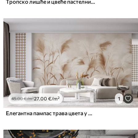
Тропско лишће и цвеће пастелних боја, са светло зеленим, кремастим и суптилним ружичастим
27
.00
€
/m²
1
45
.00
€
/m²
Елегантна пампас трава цвета у меким беж и млечним тоновима