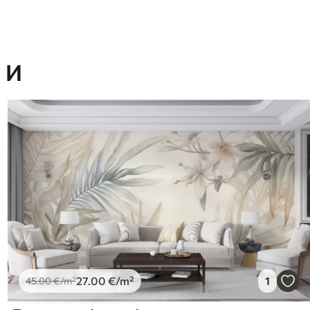
 И
27
.00
€
/m²
1
45
.00
€
/m²