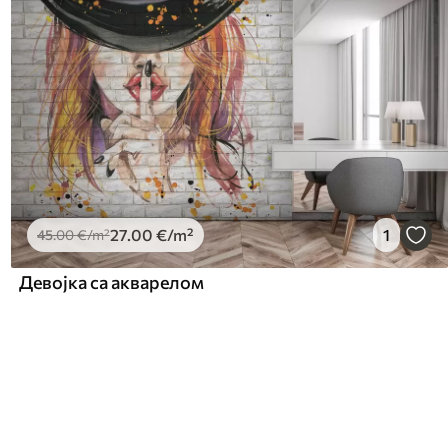
27
.00
€
/m²
1
45
.00
€
/m²
Девојка са акварелом