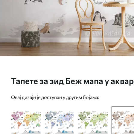
Тапете за зид Беж мапа у аква
биљкама и архитектуром. Озна
Овај дизајн је доступан у другим бојама:
c00009esv3