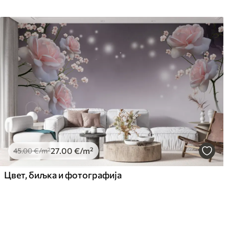
27
.00
€
/m²
45
.00
€
/m²
Цвет, биљка и фотографија