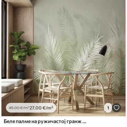
27
.00
€
/m²
1
45
.00
€
/m²
Беле палме на ружичастој гранж позадини. у зеленим бојама