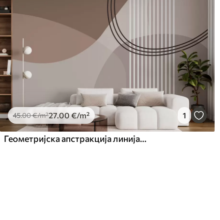
27
.00
€
/m²
1
45
.00
€
/m²
Геометријска апстракција линија и круг минимализам модеран стил