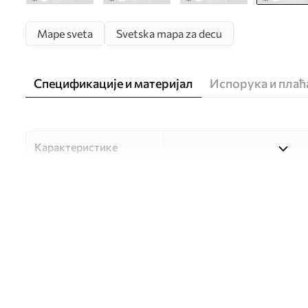
Mape sveta
Svetska mapa za decu
Спецификације и материјал
Испорука и пла
Карактеристике
Материјал
Изаберите један од три ви
прилагођен различитим со
доступно у наставку или 
Аутор
UWALLS
Број артикла
c00009esv3