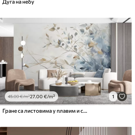
Дуга на небу
27
.00
€
/m²
1
45
.00
€
/m²
Гране са листовима у плавим и смеђим тоновима, светле позадине, меке и нежне, акварел стил