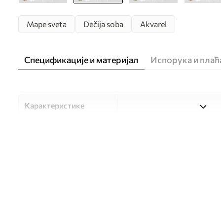
Mape sveta
Dečija soba
Akvarel
Спецификације и материјал
Испорука и пла
Карактеристике
Материјал
Изаберите један од три ви
прилагођен различитим со
доступно у наставку или 
Аутор
UWALLS
Број артикла
c00009ukv1