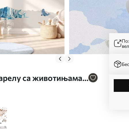
Поз
ве
Бес
варелу са животињама,
ке на украјинском