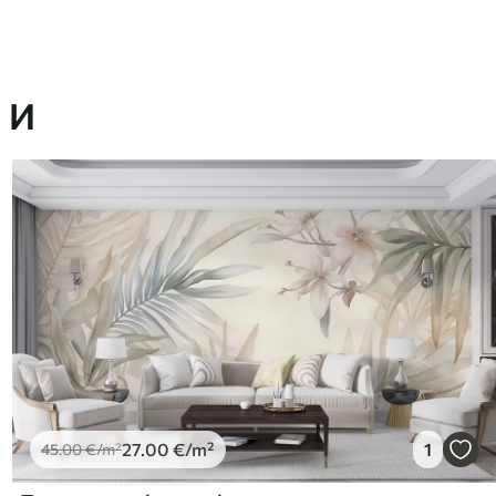
 И
27
.00
€
/m²
1
45
.00
€
/m²