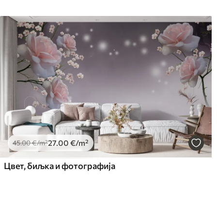
27
.00
€
/m²
45
.00
€
/m²
Цвет, биљка и фотографија