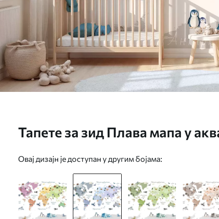
Тапете за зид Плава мапа у ак
биљкама и архитектуром. Озна
Овај дизајн је доступан у другим бојама:
језику. бр. c00009ukv1