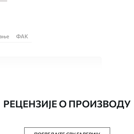
ћање
ФАК
сококвалитетна материјала, сваки
бама и буџетима. Више информација је
током процеса прилагођавања.
РЕЦЕНЗИЈЕ О ПРОИЗВОДУ