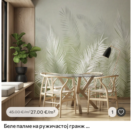
27
.00
€
/m²
1
45
.00
€
/m²
Беле палме на ружичастој гранж позадини. у зеленим бојама