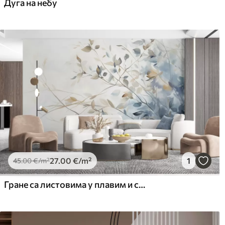
Дуга на небу
27
.00
€
/m²
1
45
.00
€
/m²
Гране са листовима у плавим и смеђим тоновима, светле позадине, меке и нежне, акварел стил