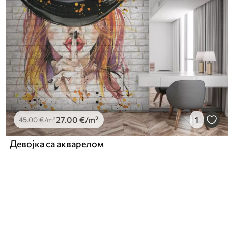
27
.00
€
/m²
1
45
.00
€
/m²
Девојка са акварелом