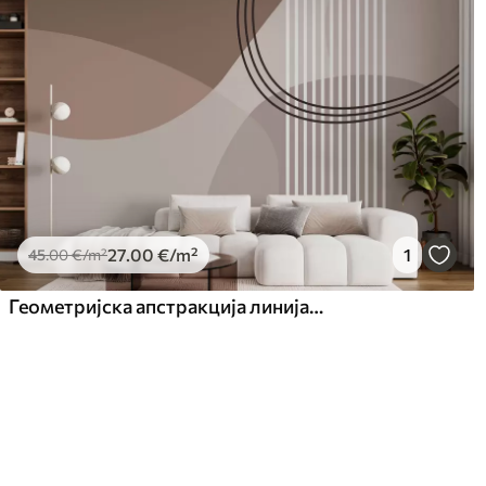
27
.00
€
/m²
1
45
.00
€
/m²
Геометријска апстракција линија и круг минимализам модеран стил