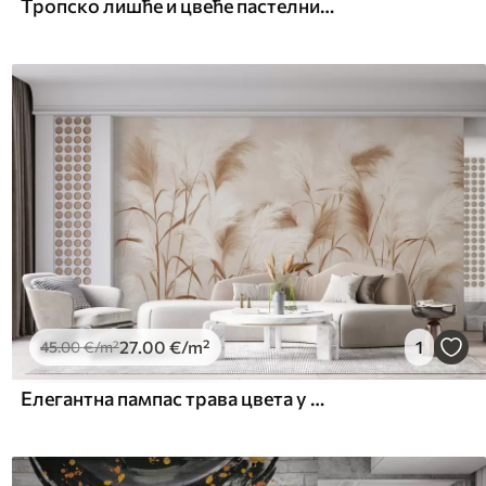
Тропско лишће и цвеће пастелних боја, са светло зеленим, кремастим и суптилним ружичастим
27
.00
€
/m²
1
45
.00
€
/m²
Елегантна пампас трава цвета у меким беж и млечним тоновима