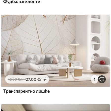
Фудбалске лопте
27
.00
€
/m²
1
45
.00
€
/m²
Транспарентно лишће