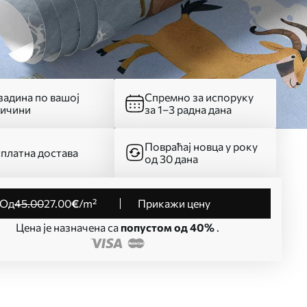
адина по вашој
Спремно за испоруку
личини
за 1–3 радна дана
Повраћај новца у року
платна достава
од 30 дана
од
45
.00
27
.00
€
/m²
Прикажи цену
Цена је назначена са
попустом од 40%
.