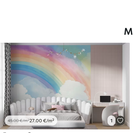
Финисхинг
Полу-мат.
Производња
Слика се штампа у вашој н
траке ширине до 50 цм.
М
Додатно
Можете додати лак и/или л
Чишћење
Тапета се може нежно очи
завршном обрадом лакова 
Начин примене
Беспрекорна апликација
Доступни материјали
Standard
Pr
45
.00
56
.
27
.00
€
/m²
27
.00
€
/m²
1
45
.00
€
/m²