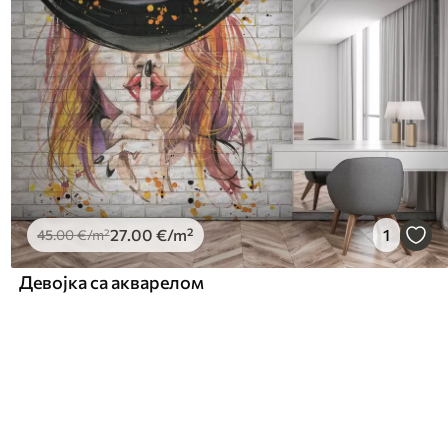
27
.00
€
/m²
1
45
.00
€
/m²
Девојка са акварелом