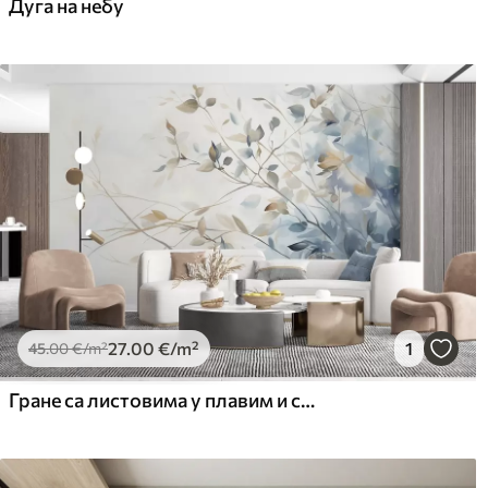
Дуга на небу
Premium Vinil
Pee
65
.00
81
.
39
.00
€
/m²
27
.00
€
/m²
1
45
.00
€
/m²
Гране са листовима у плавим и смеђим тоновима, светле позадине, меке и нежне, акварел стил