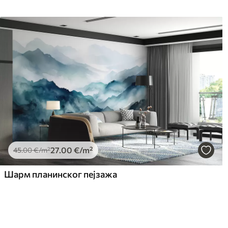
27
.00
€
/m²
45
.00
€
/m²
Шарм планинског пејзажа