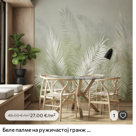
27
.00
€
/m²
1
45
.00
€
/m²
Беле палме на ружичастој гранж позадини. у зеленим бојама