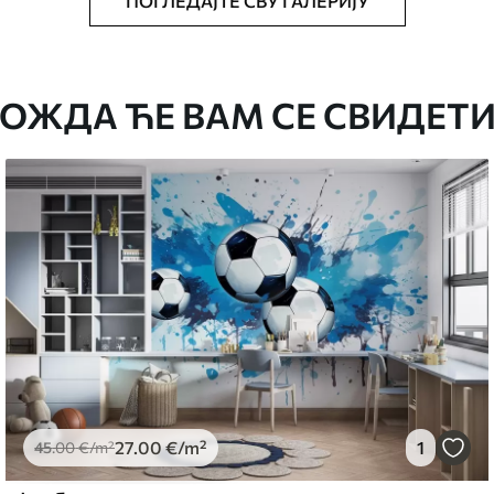
ПОГЛЕДАЈТЕ СВУ ГАЛЕРИЈУ
аведеној величини, исечена на идентичне
ОЖДА ЋЕ ВАМ СЕ СВИДЕТИ
епак за тапете.
стити меким сунђером. Позадине са
могу се очистити водом.
emium
67
34
.00
€
/m²
27
.00
€
/m²
1
45
.00
€
/m²