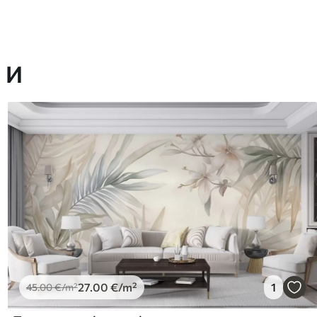
 И
27
.00
€
/m²
1
45
.00
€
/m²