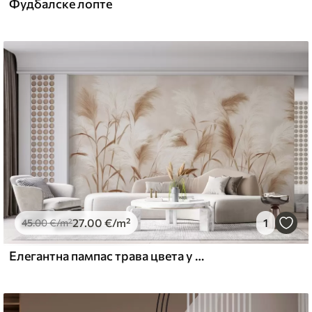
Фудбалске лопте
l and Stick
67
49
.00
€
/m²
27
.00
€
/m²
1
45
.00
€
/m²
Елегантна пампас трава цвета у меким беж и млечним тоновима