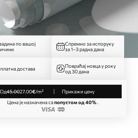
адина по вашој
Спремно за испоруку
личини
за 1–3 радна дана
Повраћај новца у року
платна достава
од 30 дана
од
45
.00
27
.00
€
/m²
Прикажи цену
Цена је назначена са
попустом од 40%
.