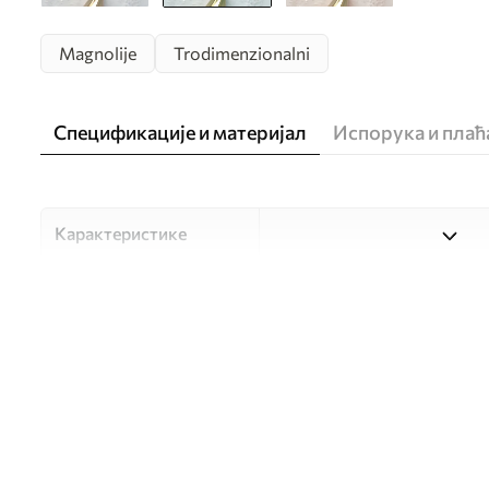
Magnolije
Trodimenzionalni
Спецификације и материјал
Испорука и пла
Карактеристике
Материјал
Изаберите један од три ви
прилагођен различитим со
доступно у наставку или 
Аутор
UWALLS
Број артикла
u37065v1