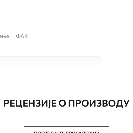
ћање
ФАК
сококвалитетна материјала, сваки
бама и буџетима. Више информација је
током процеса прилагођавања.
РЕЦЕНЗИЈЕ О ПРОИЗВОДУ