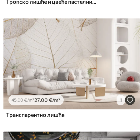
Тропско лишће и цвеће пастелних боја, са светло зеленим, кремастим и суптилним ружичастим
27
.00
€
/m²
1
45
.00
€
/m²
Транспарентно лишће