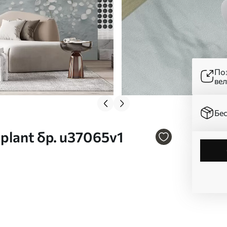
Поз
ве
Бес
 plant бр. u37065v1