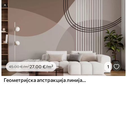
27
.00
€
/m²
1
45
.00
€
/m²
Геометријска апстракција линија и круг минимализам модеран стил