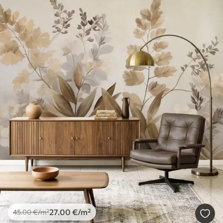
27
.00
€
/m²
45
.00
€
/m²