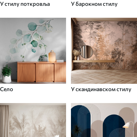
У стилу поткровља
У барокном стилу
Село
У скандинавском стилу