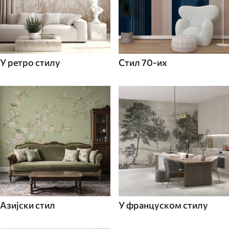
У ретро стилу
Стил 70-их
Азијски стил
У француском стилу