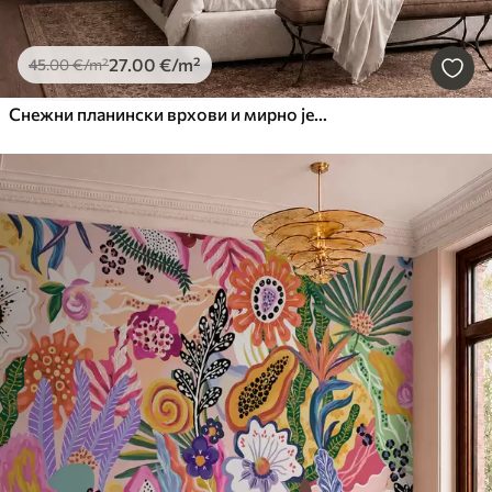
27
.00
€
/m²
45
.00
€
/m²
Снежни планински врхови и мирно језеро са одразом попут огледала