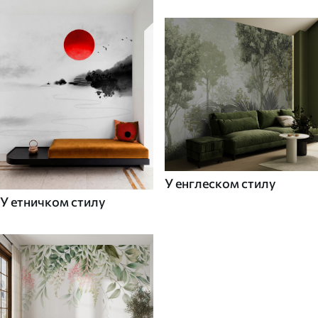
У енглеском стилу
У етничком стилу