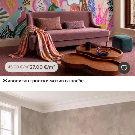
27
.00
€
/m²
45
.00
€
/m²
Живописан тропски мотив са цвећем, лишћем и шареним воћем