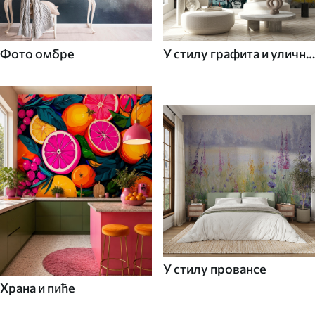
Фото омбре
У стилу графита и уличне
уметности
У стилу провансе
Храна и пиће