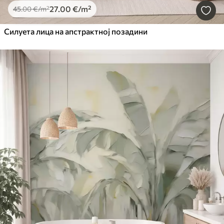
27
.00
€
/m²
45
.00
€
/m²
Силуета лица на апстрактној позадини