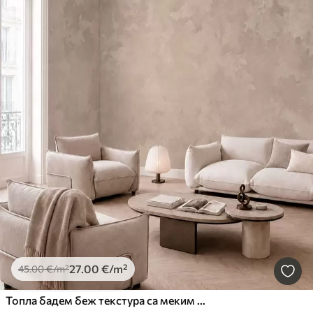
27
.00
€
/m²
45
.00
€
/m²
Топла бадем беж текстура са меким природним тоналним прелазима