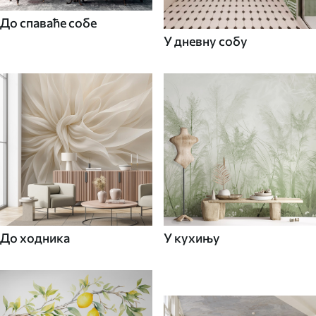
До спаваће собе
У дневну собу
До ходника
У кухињу