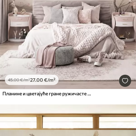
27
.00
€
/m²
45
.00
€
/m²
Планине и цветајуће гране ружичасте магнолије, текстурирани пејзаж