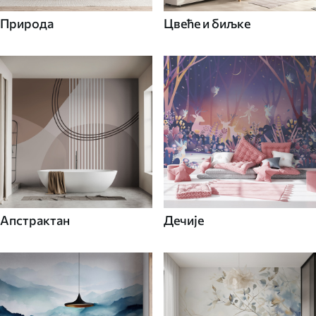
Природа
Цвеће и биљке
Апстрактан
Дечије