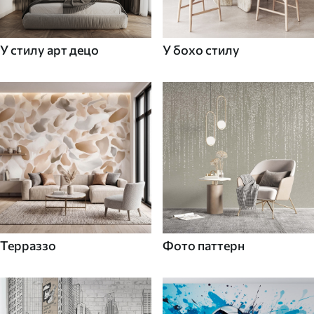
У стилу арт децо
У бохо стилу
Терраззо
Фото паттерн