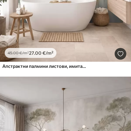
27
.00
€
/m²
45
.00
€
/m²
Апстрактни палмини листови, имитација слике