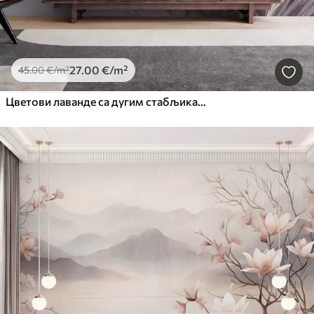
27
.00
€
/m²
45
.00
€
/m²
Цветови лаванде са дугим стабљикама и листовима, мека пастелна текстурирана уметност