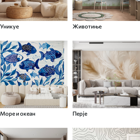
Уникуе
Животиње
Море и океан
Перје