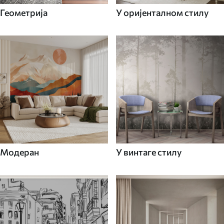
Геометрија
У оријенталном стилу
Модеран
У винтаге стилу