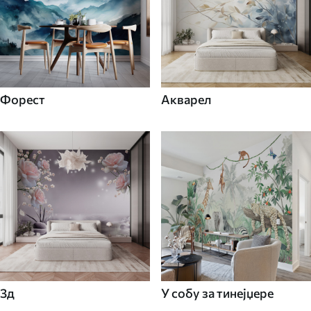
Форест
Акварел
3д
У собу за тинејџере