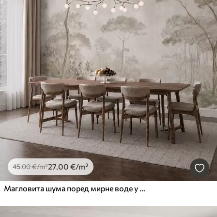
27
.00
€
/m²
45
.00
€
/m²
Магловита шума поред мирне воде у меким природним пастелним тоновима