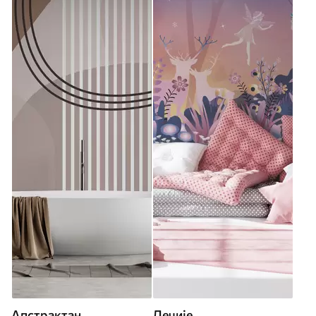
Апстрактан
Дечије