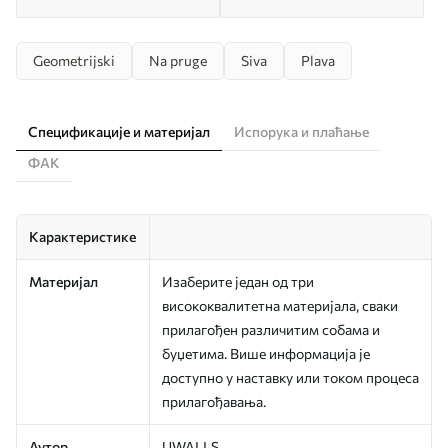
Geometrijski
Na pruge
Siva
Plava
Спецификације и материјал
Испорука и плаћање
ФАК
Карактеристике
Материјал
Изаберите један од три
висококвалитетна материјала, сваки
прилагођен различитим собама и
буџетима. Више информација је
доступно у наставку или током процеса
прилагођавања.
Аутор
UWALLS