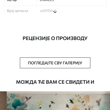
Број артикла
w05150v6
Производња
Слика се штампа у вашој наведеној
величини, исечена на идентичне траке
ширине до 50 цм.
РЕЦЕНЗИЈЕ О ПРОИЗВОДУ
Додатно
Можете додати лак и/или лепак за
тапете.
Чишћење
Тапета се може нежно очистити меким
ПОГЛЕДАЈТЕ СВУ ГАЛЕРИЈУ
сунђером. Позадине са завршном
обрадом лакова могу се очистити
водом.
МОЖДА ЋЕ ВАМ СЕ СВИДЕТИ И
Начин примене
Беспрекорна апликација
Доступни материјали