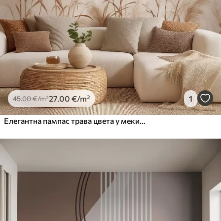
27
.00
€
/m²
1
45
.00
€
/m²
Елегантна пампас трава цвета у меким беж и млечним тоновима