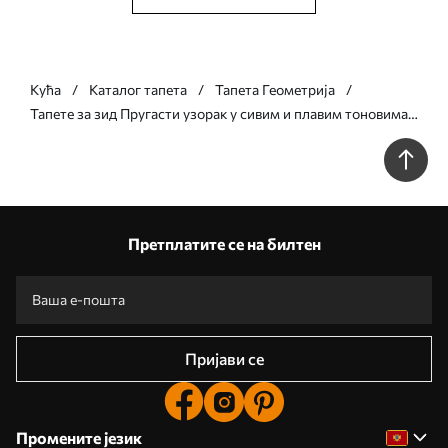
Кућа
Каталог тапета
Тапета Геометрија
Тапете за зид Пругасти узорак у сивим и плавим тоновима
бр. w05150v6
Претплатите се на билтен
Пријави се
Промените језик