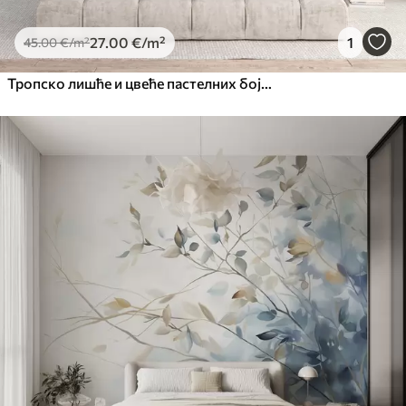
27
.00
€
/m²
1
45
.00
€
/m²
Тропско лишће и цвеће пастелних боја, са светло зеленим, кремастим и суптилним ружичастим