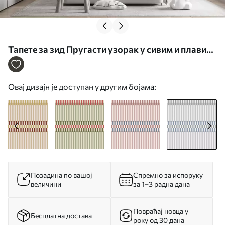
Тапете за зид Пругасти узорак у сивим и плавим
тоновима бр. w05150v6
Овај дизајн је доступан у другим бојама:
Позадина по вашој
Спремно за испоруку
величини
за 1–3 радна дана
Повраћај новца у
Бесплатна достава
року од 30 дана