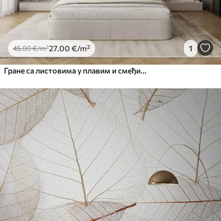
27
.00
€
/m²
1
45
.00
€
/m²
Гране са листовима у плавим и смеђим тоновима, светле позадине, меке и нежне, акварел стил