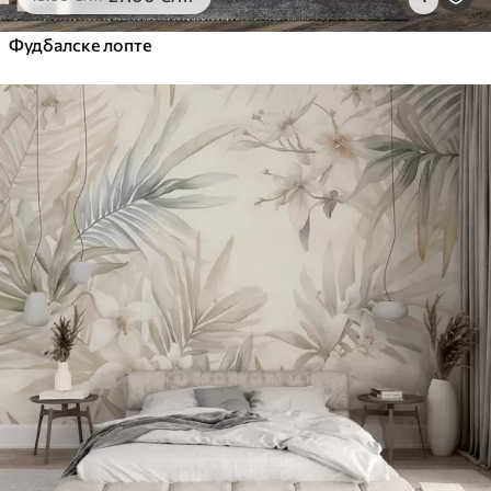
Фудбалске лопте