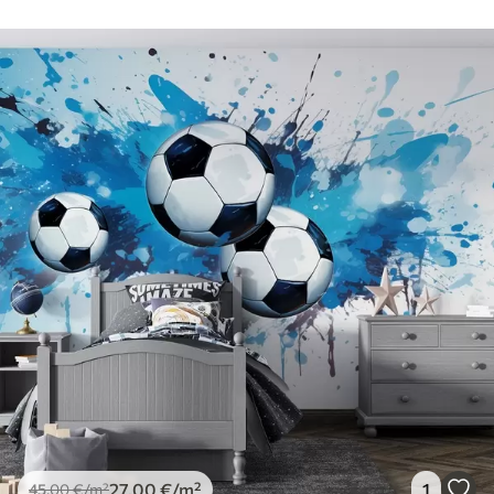
27
.00
€
/m²
1
45
.00
€
/m²