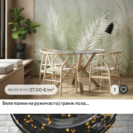
27
.00
€
/m²
1
45
.00
€
/m²
Беле палме на ружичастој гранж позадини. у зеленим бојама