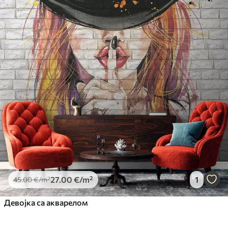
27
.00
€
/m²
1
45
.00
€
/m²
Девојка са акварелом