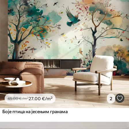
Standard
45
.00
27
.00
€
/m²
Premium
56
.67
34
.00
€
/m²
Premium Vinil
65
.00
39
.00
€
/m²
Peel and Stick
81
.67
49
.00
€
/m²
27
.00
€
/m²
2
45
.00
€
/m²
Боје птица на јесењим гранама