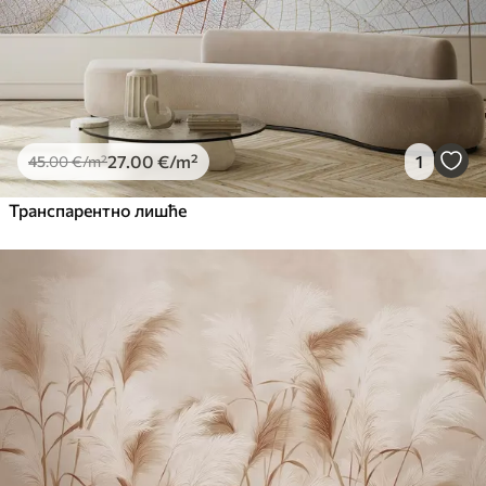
27
.00
€
/m²
1
45
.00
€
/m²
Транспарентно лишће