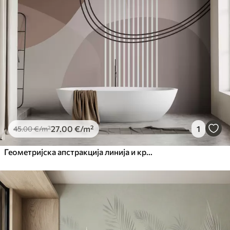
27
.00
€
/m²
1
45
.00
€
/m²
Геометријска апстракција линија и круг минимализам модеран стил