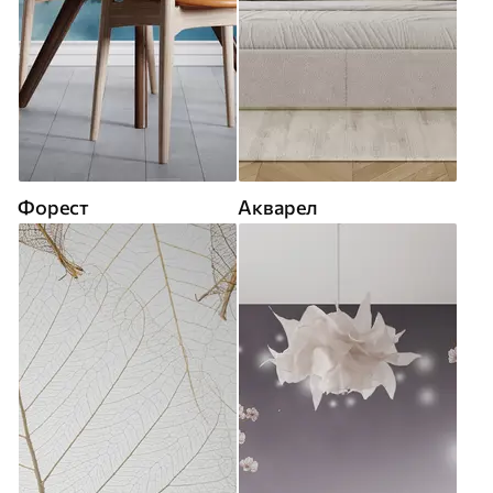
Форест
Акварел