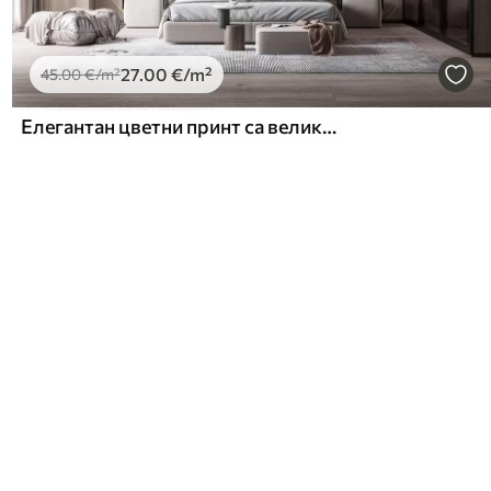
27
.00
€
/m²
45
.00
€
/m²
Елегантан цветни принт са великим апстрактним линијама цветова и листова у нијансама сиве и беж на светлој позадини