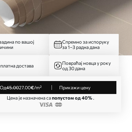
адина по вашој
Спремно за испоруку
личини
за 1–3 радна дана
Повраћај новца у року
платна достава
од 30 дана
од
45
.00
27
.00
€
/m²
Прикажи цену
Цена је назначена са
попустом од 40%
.