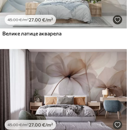
27
.00
€
/m²
45
.00
€
/m²
Велике латице акварела
27
.00
€
/m²
45
.00
€
/m²