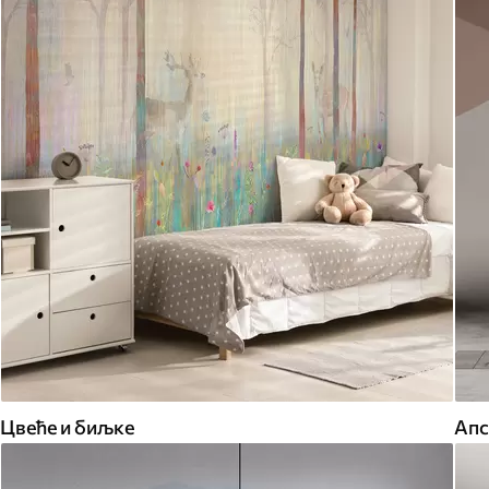
Цвеће и биљке
Апс