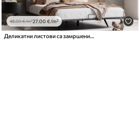
27
.00
€
/m²
45
.00
€
/m²
Деликатни листови са замршеним венама и меким, пригушеним бојама на бледи текстурираној позадини