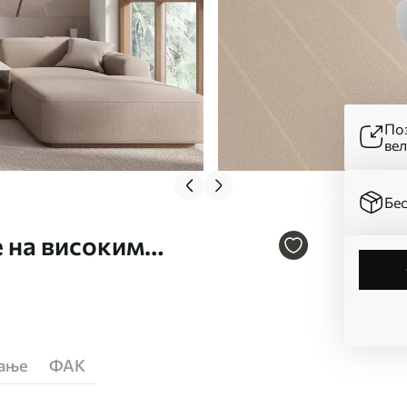
Поз
ве
Бес
е на високим
сама бр. w05212
ћање
ФАК