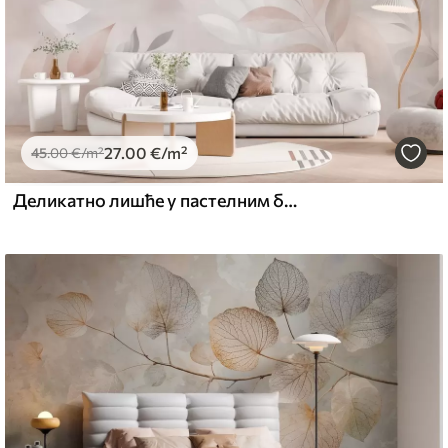
27
.00
€
/m²
45
.00
€
/m²
Деликатно лишће у пастелним бојама