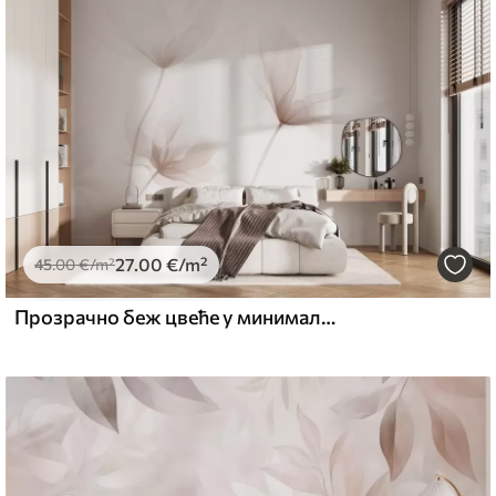
emium
67
34
.00
€
/m²
27
.00
€
/m²
l and Stick
45
.00
€
/m²
67
49
.00
€
/m²
Прозрачно беж цвеће у минималистичком светлом стилу