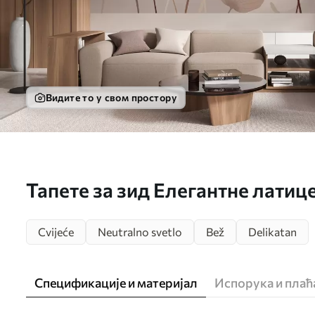
Видите то у свом простору
Тапете за зид Елегантне латиц
стабљикама у пастелним нијан
Cvijeće
Neutralno svetlo
Bež
Delikatan
Спецификације и материјал
Испорука и пла