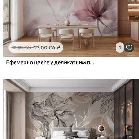
27
.00
€
/m²
1
45
.00
€
/m²
Ефемерно цвеће у деликатним пастелним бојама