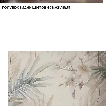
полупровидни цветови са жилама