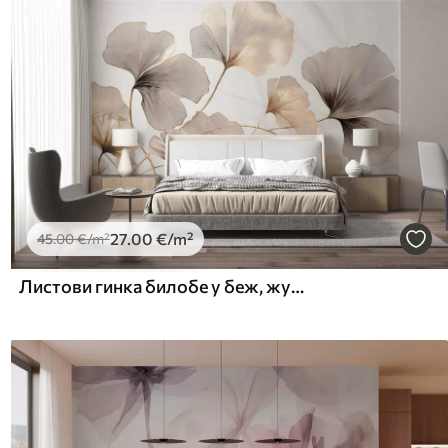
27
.00
€
/m²
45
.00
€
/m²
Листови гинка билобе у беж, жутим и смеђим тоновима, нежни текстурирани ефекат акварела, светла позадина