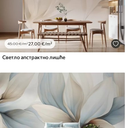
27
.00
€
/m²
45
.00
€
/m²
Светло апстрактно лишће