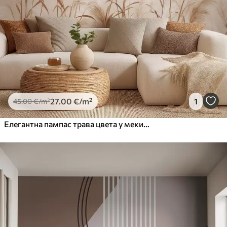
27
.00
€
/m²
1
45
.00
€
/m²
Елегантна пампас трава цвета у меким беж и млечним тоновима