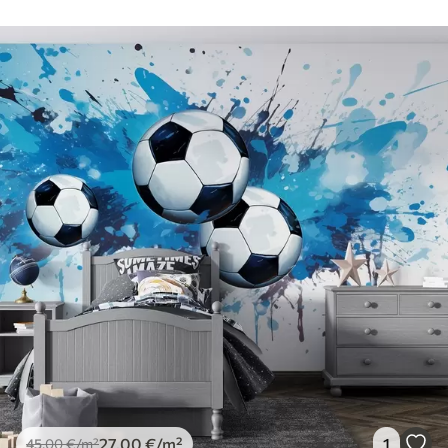
27
.00
€
/m²
1
45
.00
€
/m²