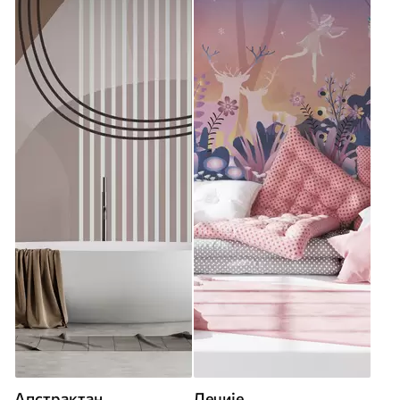
Апстрактан
Дечије