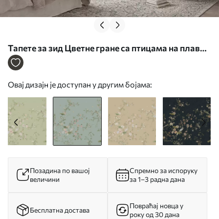
Тапете за зид Цветне гране са птицама на плавој
позадини бр. w05416v1
Овај дизајн је доступан у другим бојама:
Позадина по вашој
Спремно за испоруку
величини
за 1–3 радна дана
Повраћај новца у
Бесплатна достава
року од 30 дана