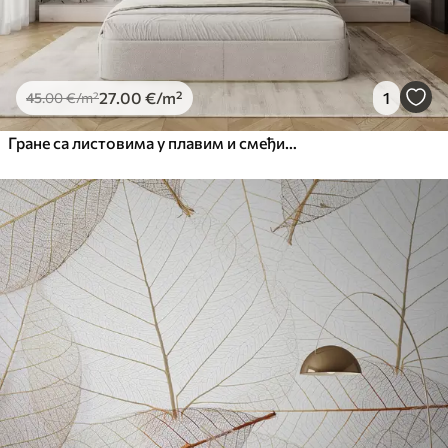
27
.00
€
/m²
1
45
.00
€
/m²
Гране са листовима у плавим и смеђим тоновима, светле позадине, меке и нежне, акварел стил