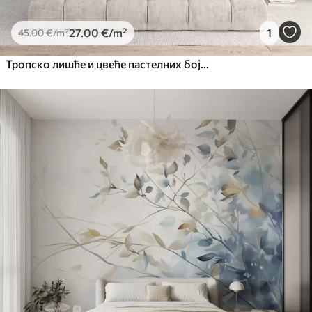
27
.00
€
/m²
1
45
.00
€
/m²
Тропско лишће и цвеће пастелних боја, са светло зеленим, кремастим и суптилним ружичастим