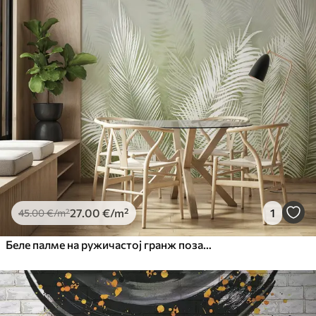
27
.00
€
/m²
1
45
.00
€
/m²
Беле палме на ружичастој гранж позадини. у зеленим бојама