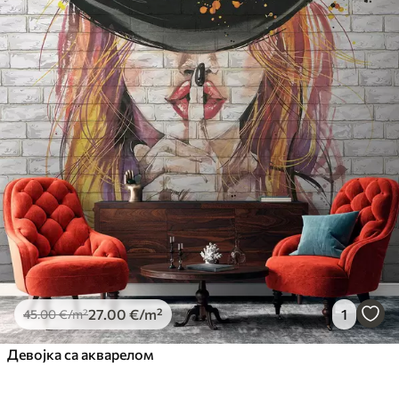
27
.00
€
/m²
1
45
.00
€
/m²
Девојка са акварелом