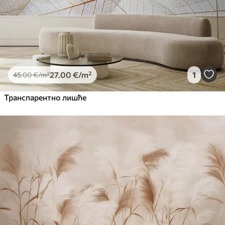
27
.00
€
/m²
1
45
.00
€
/m²
Транспарентно лишће