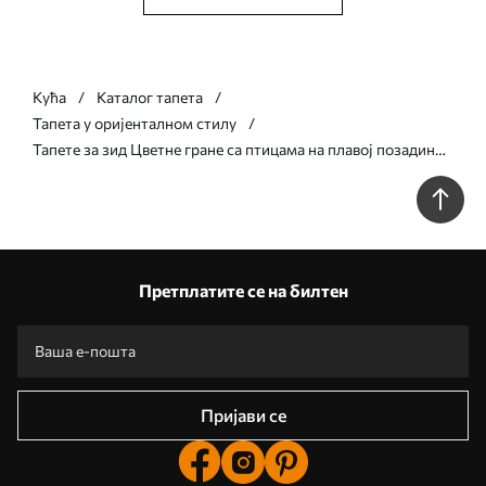
Кућа
Каталог тапета
Тапета у оријенталном стилу
Тапете за зид Цветне гране са птицама на плавој позадини
бр. w05416v1
Претплатите се на билтен
Пријави се