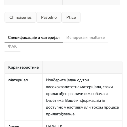
Chinoiseries
Pastelno
Ptice
Спецификације и материјал
Испорука и плаћање
ФАК
Карактеристике
Материјал
Изаберите један од три
висококвалитетна материјала, сваки
прилагођен различитим собама и
буџетима. Више информација је
доступно у наставку или током процеса
прилагођавања.
Аутор
UWALLS