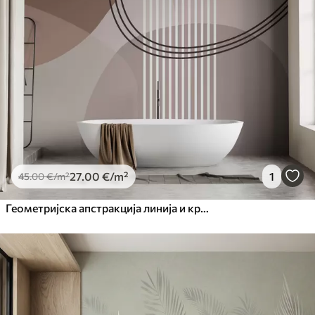
27
.00
€
/m²
1
45
.00
€
/m²
Геометријска апстракција линија и круг минимализам модеран стил