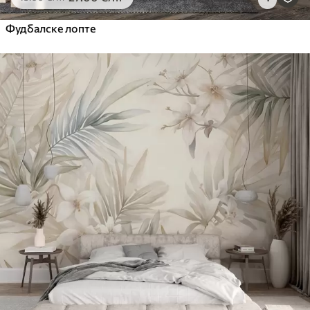
Фудбалске лопте