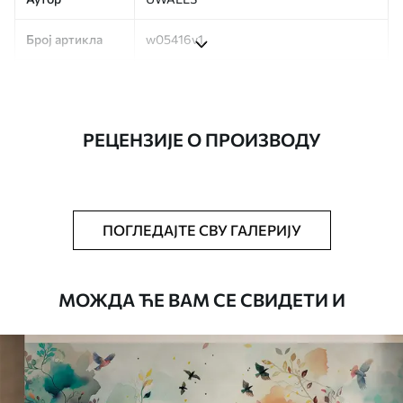
Број артикла
w05416v1
Производња
Слика се штампа у вашој наведеној
величини, исечена на идентичне траке
ширине до 50 цм.
РЕЦЕНЗИЈЕ О ПРОИЗВОДУ
Додатно
Можете додати лак и/или лепак за
тапете.
Чишћење
Тапета се може нежно очистити меким
ПОГЛЕДАЈТЕ СВУ ГАЛЕРИЈУ
сунђером. Позадине са завршном
обрадом лакова могу се очистити
водом.
МОЖДА ЋЕ ВАМ СЕ СВИДЕТИ И
Начин примене
Беспрекорна апликација
Доступни материјали