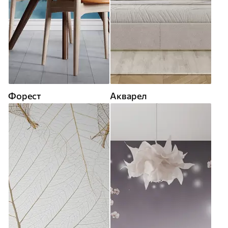
Форест
Акварел