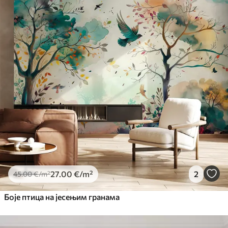
Standard
45
.00
27
.00
€
/m²
Premium
56
.67
34
.00
€
/m²
Premium Vinil
65
.00
39
.00
€
/m²
Peel and Stick
81
.67
49
.00
€
/m²
27
.00
€
/m²
2
45
.00
€
/m²
Боје птица на јесењим гранама