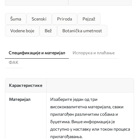
Šuma
Scenski
Priroda
Pejzaž
Vodene boje
Bež
Botanička umetnost
Спецификације и материјал
Испорука и плаћање
ФАК
Карактеристике
Материјал
Изаберите један од три
висококвалитетна материјала, сваки
прилагођен различитим собама и
буџетима. Више информација је
доступно у наставку или током процеса
прилагођавања.