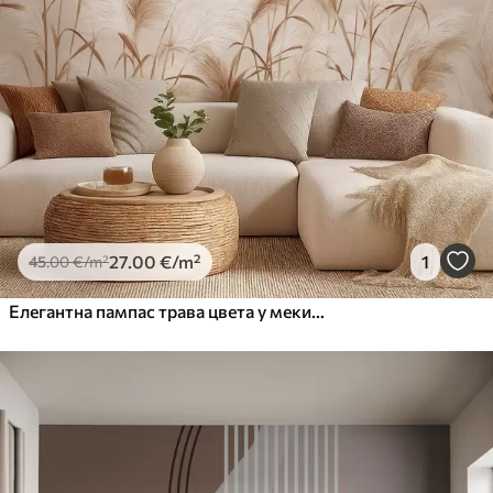
27
.00
€
/m²
1
45
.00
€
/m²
Елегантна пампас трава цвета у меким беж и млечним тоновима