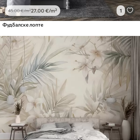
27
.00
€
/m²
1
45
.00
€
/m²
Фудбалске лопте