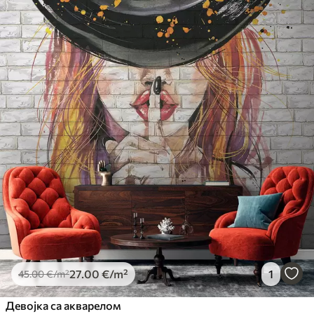
27
.00
€
/m²
1
45
.00
€
/m²
Девојка са акварелом