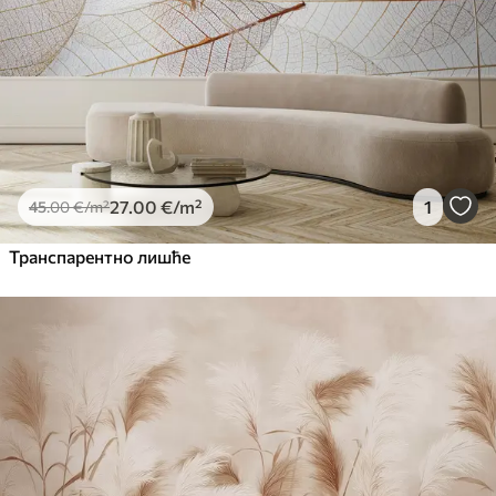
27
.00
€
/m²
1
45
.00
€
/m²
Транспарентно лишће