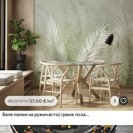
27
.00
€
/m²
1
45
.00
€
/m²
Беле палме на ружичастој гранж позадини. у зеленим бојама