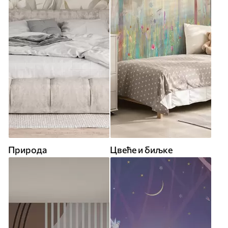
Природа
Цвеће и биљке