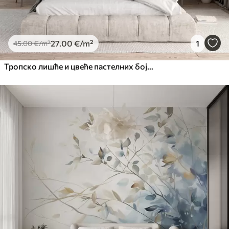
27
.00
€
/m²
1
45
.00
€
/m²
Тропско лишће и цвеће пастелних боја, са светло зеленим, кремастим и суптилним ружичастим