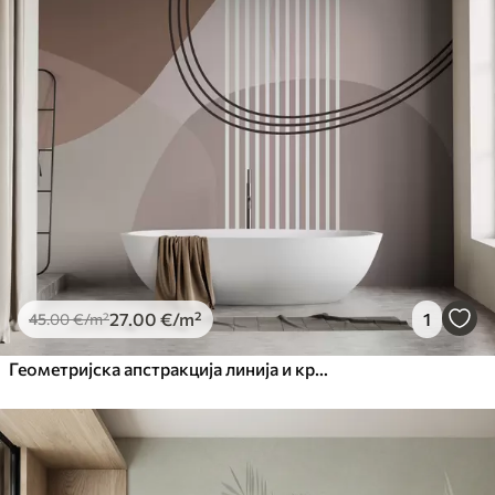
27
.00
€
/m²
1
45
.00
€
/m²
Геометријска апстракција линија и круг минимализам модеран стил