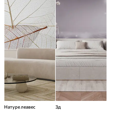
Натуре леавес
3д