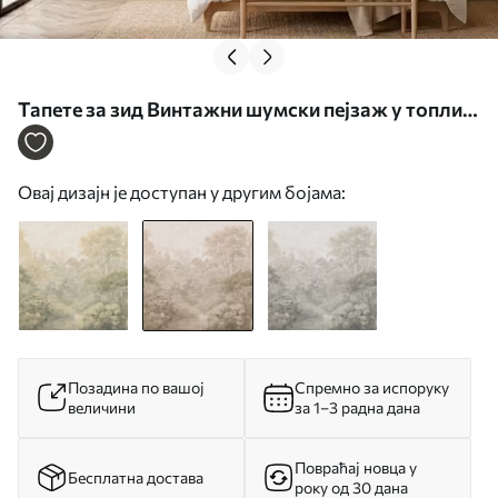
Тапете за зид Винтажни шумски пејзаж у топлим
беж тоновима бр. w05433v1
Овај дизајн је доступан у другим бојама:
Позадина по вашој
Спремно за испоруку
величини
за 1–3 радна дана
Повраћај новца у
Бесплатна достава
року од 30 дана