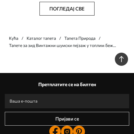
ПОГЛЕДАЈ СВЕ
Кућа
Каталог тапета
Тапета Природа
Тапете за зид Винтажни шумски пејзаж у топлим беж
тоновима бр. w05433v1
Претплатите се на билтен
Пријави се