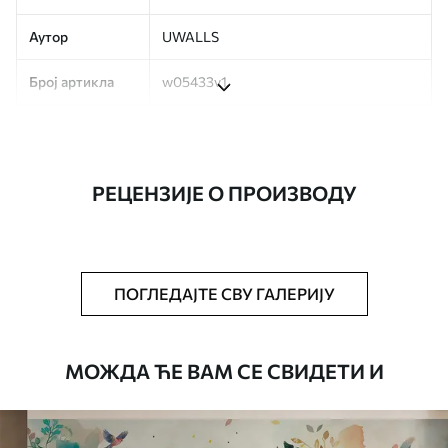
Аутор
UWALLS
Број артикла
w05433v1
Производња
Слика се штампа у вашој наведеној
величини, исечена на идентичне траке
ширине до 50 цм.
РЕЦЕНЗИЈЕ О ПРОИЗВОДУ
Додатно
Можете додати лак и/или лепак за
тапете.
Чишћење
Тапета се може нежно очистити меким
ПОГЛЕДАЈТЕ СВУ ГАЛЕРИЈУ
сунђером. Позадине са завршном
обрадом лакова могу се очистити
водом.
МОЖДА ЋЕ ВАМ СЕ СВИДЕТИ И
Начин примене
Беспрекорна апликација