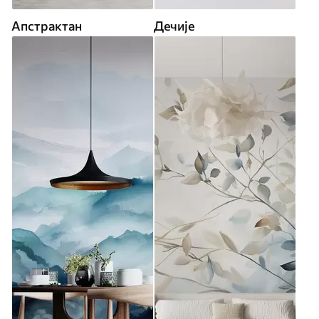
Апстрактан
Дечије