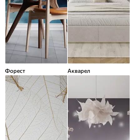
Форест
Акварел