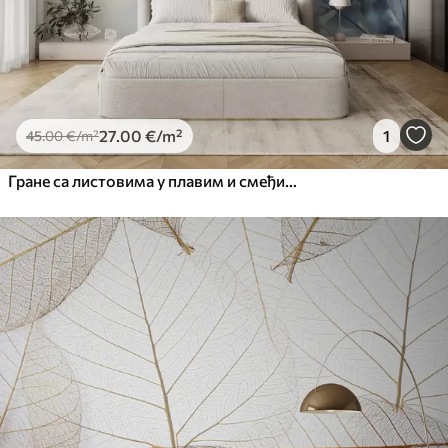
27
.00
€
/m²
1
45
.00
€
/m²
Гране са листовима у плавим и смеђим тоновима, светле позадине, меке и нежне, акварел стил