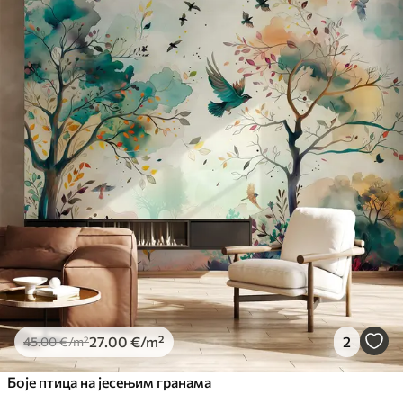
Доступни материјали
Standard
45
.00
27
.00
€
/m²
Premium
56
.67
34
.00
€
/m²
Premium Vinil
65
.00
39
.00
€
/m²
Peel and Stick
81
.67
49
.00
€
/m²
27
.00
€
/m²
2
45
.00
€
/m²
Боје птица на јесењим гранама