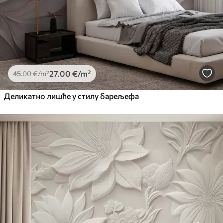
27
.00
€
/m²
45
.00
€
/m²
Деликатно лишће у стилу барељефа