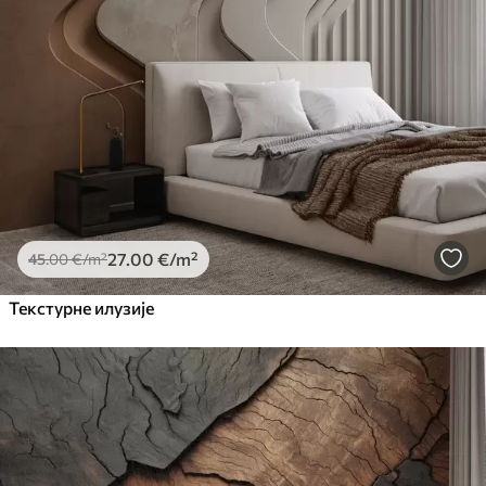
27
.00
€
/m²
45
.00
€
/m²
Текстурне илузије