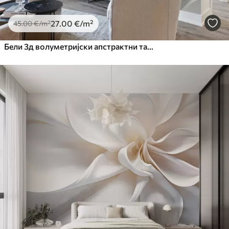
27
.00
€
/m²
45
.00
€
/m²
Бели 3д волуметријски апстрактни таласни облик