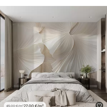
27
.00
€
/m²
45
.00
€
/m²