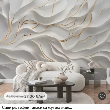
27
.00
€
/m²
45
.00
€
/m²
Сиви рељефни таласи са жутим акцентима