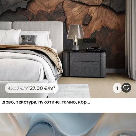
27
.00
€
/m²
1
45
.00
€
/m²
дрво, текстура, пукотине, тамно, кора, површина