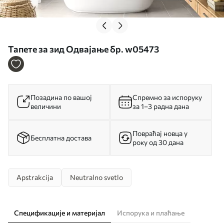
Тапете за зид Одвајање бр. w05473
Позадина по вашој
Спремно за испоруку
величини
за 1–3 радна дана
Повраћај новца у
Бесплатна достава
року од 30 дана
Apstrakcija
Neutralno svetlo
Спецификације и материјал
Испорука и плаћање