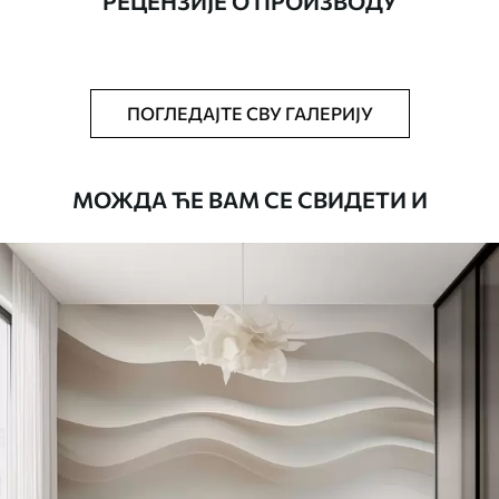
РЕЦЕНЗИЈЕ О ПРОИЗВОДУ
Додатно
Можете додати лак и/или лепак за
тапете.
Чишћење
Тапета се може нежно очистити меким
ПОГЛЕДАЈТЕ СВУ ГАЛЕРИЈУ
сунђером. Позадине са завршном
обрадом лакова могу се очистити
водом.
МОЖДА ЋЕ ВАМ СЕ СВИДЕТИ И
Начин примене
Беспрекорна апликација
Доступни материјали
Standard
45
.00
27
.00
€
/m²
Premium
56
.67
34
.00
€
/m²