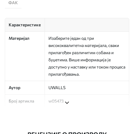
ФАК
Карактеристике
Материјал
Изаберите један од три
висококвалитетна материјала, сваки
прилагођен различитим собама и
буџетима. Више информација је
доступно у наставку или током процеса
прилагођавања.
Аутор
UWALLS
Број артикла
w05473
Производња
Слика се штампа у вашој наведеној
величини, исечена на идентичне траке
ширине до 50 цм.