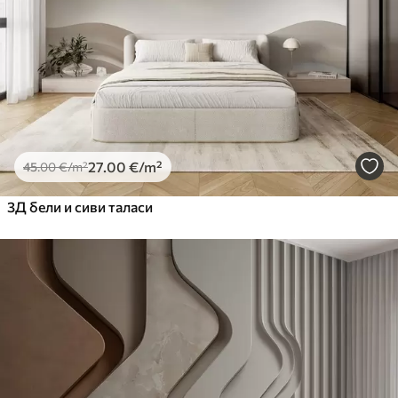
Premium Vinil
65
.00
39
.00
€
/m²
Peel and Stick
81
.67
49
.00
€
/m²
27
.00
€
/m²
45
.00
€
/m²
3Д бели и сиви таласи