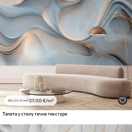
27
.00
€
/m²
45
.00
€
/m²
Тапета у стилу течне текстуре