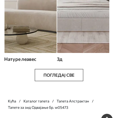
Натуре леавес
3д
ПОГЛЕДАЈ СВЕ
Кућа
Каталог тапета
Тапета Апстрактан
Тапете за зид Одвајање бр. w05473