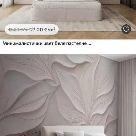
27
.00
€
/m²
45
.00
€
/m²
Минималистички цвет беле пастелне текстуре са меким латицама, лаган и прозрачан, на белој позадини