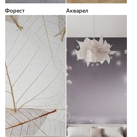
Форест
Акварел