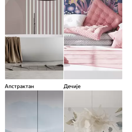
Апстрактан
Дечије