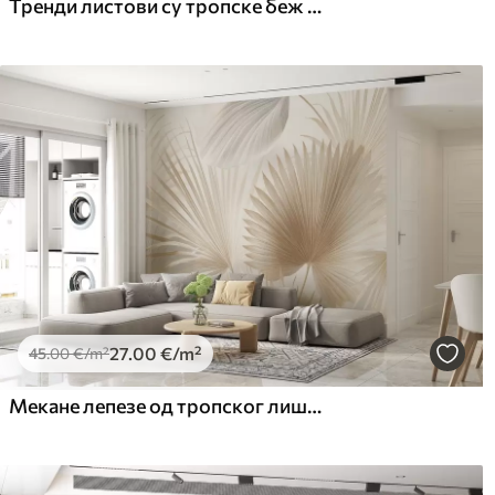
Тренди листови су тропске беж боје
27
.00
€
/m²
45
.00
€
/m²
Мекане лепезе од тропског лишћа у светло беж и плавкастим тоновима