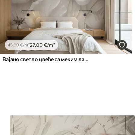
27
.00
€
/m²
45
.00
€
/m²
Вајано светло цвеће са меким латицама