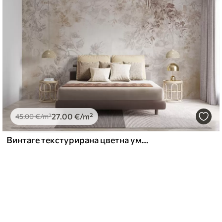
27
.00
€
/m²
45
.00
€
/m²
Винтаге текстурирана цветна уметност са илустрацијама нежног баштенског цвећа и лишћа у стилу цртања, меки пастелни беж и сепија тонови