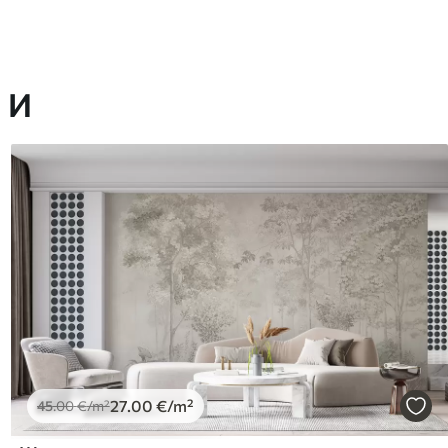
 И
27
.00
€
/m²
45
.00
€
/m²