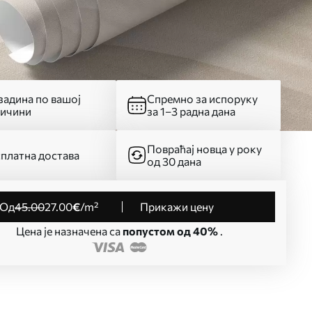
адина по вашој
Спремно за испоруку
личини
за 1–3 радна дана
Повраћај новца у року
платна достава
од 30 дана
од
45
.00
27
.00
€
/m²
Прикажи цену
Цена је назначена са
попустом од 40%
.