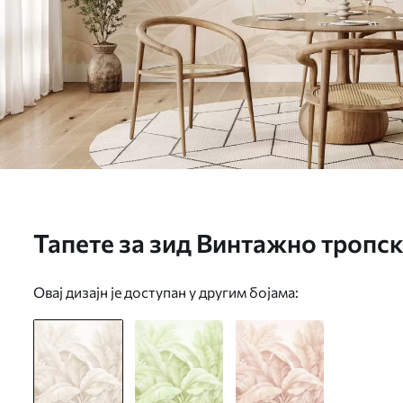
Тапете за зид Винтажно тропс
Овај дизајн је доступан у другим бојама: