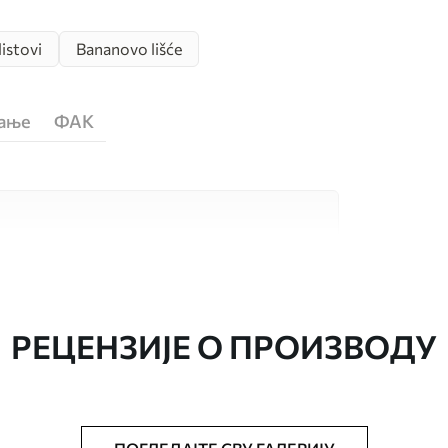
listovi
Bananovo lišće
ћање
ФАК
сококвалитетна материјала, сваки
бама и буџетима. Више информација је
током процеса прилагођавања.
РЕЦЕНЗИЈЕ О ПРОИЗВОДУ