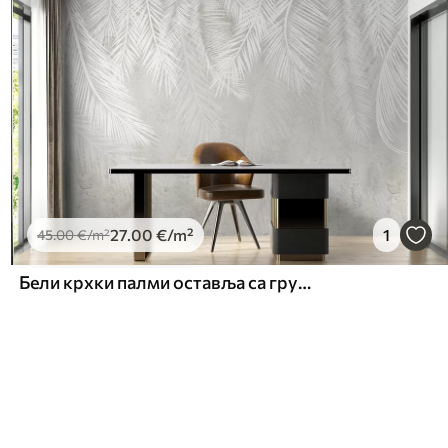
27
.00
€
/m²
1
45
.00
€
/m²
Бели крхки палми оставља са грунге текстуром