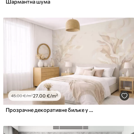
Шармантна шума
27
.00
€
/m²
45
.00
€
/m²
Прозрачне декоративне биљке у топлим кремастим тоновима