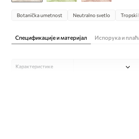
Botanička umetnost
Neutralno svetlo
Tropski 
Спецификације и материјал
Испорука и пла
Карактеристике
Материјал
Изаберите један од три ви
прилагођен различитим со
доступно у наставку или 
Аутор
UWALLS
Број артикла
w05518