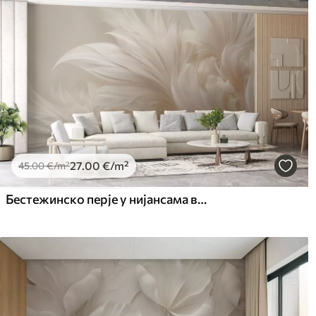
27
.00
€
/m²
45
.00
€
/m²
Бестежинско перје у нијансама ваниле креме