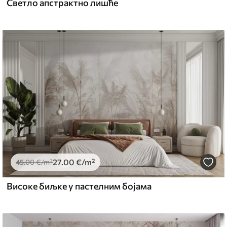
Светло апстрактно лишће
27
.00
€
/m²
45
.00
€
/m²
Високе биљке у пастелним бојама