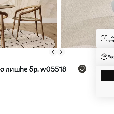
Поз
ве
Бес
ко лишће бр. w05518