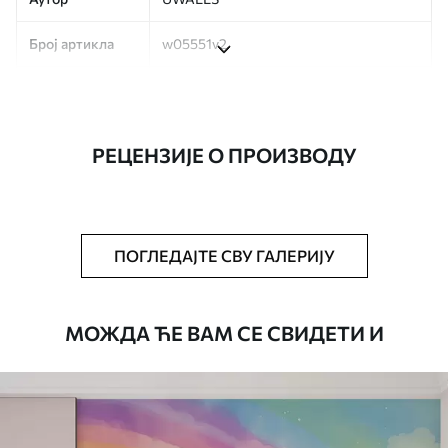
Број артикла
w05551v2
Производња
Слика се штампа у вашој наведеној
величини, исечена на идентичне траке
ширине до 50 цм.
РЕЦЕНЗИЈЕ О ПРОИЗВОДУ
Додатно
Можете додати лак и/или лепак за
тапете.
Чишћење
Тапета се може нежно очистити меким
ПОГЛЕДАЈТЕ СВУ ГАЛЕРИЈУ
сунђером. Позадине са завршном
обрадом лакова могу се очистити
водом.
МОЖДА ЋЕ ВАМ СЕ СВИДЕТИ И
Начин примене
Беспрекорна апликација
Доступни материјали