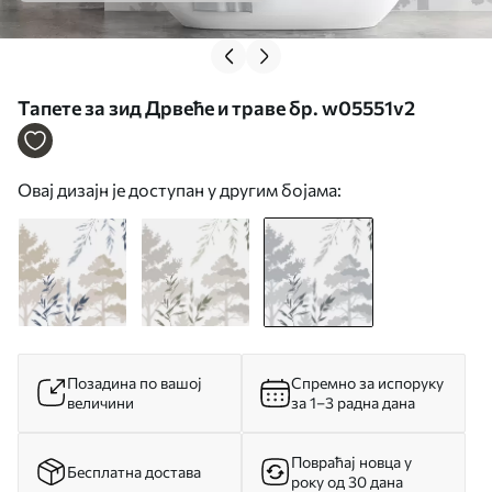
Тапете за зид Дрвеће и траве бр. w05551v2
Овај дизајн је доступан у другим бојама:
Позадина по вашој
Спремно за испоруку
величини
за 1–3 радна дана
Повраћај новца у
Бесплатна достава
року од 30 дана