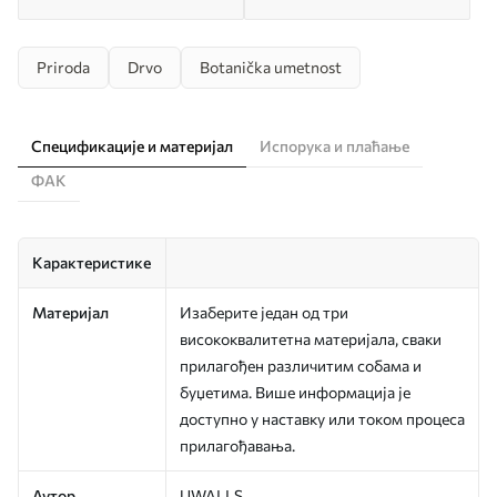
Priroda
Drvo
Botanička umetnost
Спецификације и материјал
Испорука и плаћање
ФАК
Карактеристике
Материјал
Изаберите један од три
висококвалитетна материјала, сваки
прилагођен различитим собама и
буџетима. Више информација је
доступно у наставку или током процеса
прилагођавања.
Аутор
UWALLS