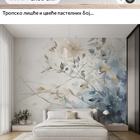
Тропско лишће и цвеће пастелних боја, са светло зеленим, кремастим и суптилним ружичастим