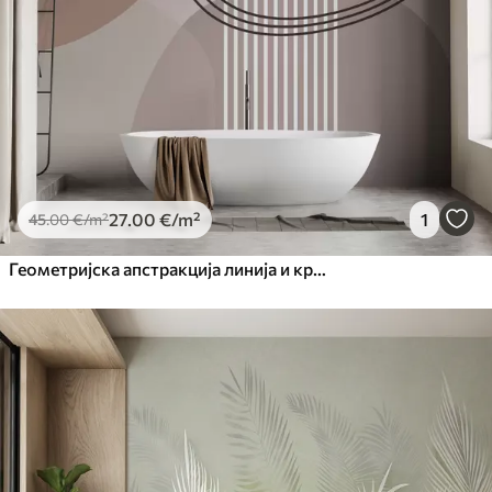
27
.00
€
/m²
1
45
.00
€
/m²
Геометријска апстракција линија и круг минимализам модеран стил