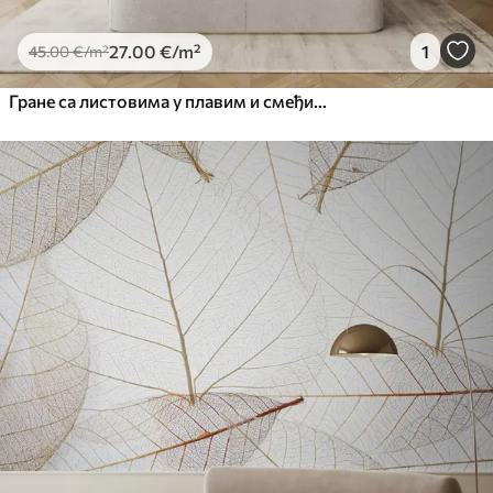
27
.00
€
/m²
1
45
.00
€
/m²
Гране са листовима у плавим и смеђим тоновима, светле позадине, меке и нежне, акварел стил