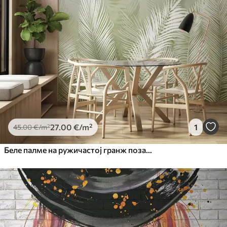
27
.00
€
/m²
1
45
.00
€
/m²
Беле палме на ружичастој гранж позадини. у зеленим бојама