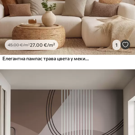
27
.00
€
/m²
1
45
.00
€
/m²
Елегантна пампас трава цвета у меким беж и млечним тоновима