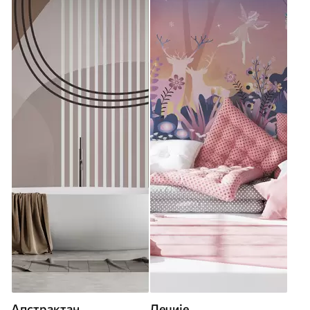
Апстрактан
Дечије