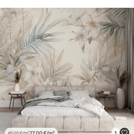
27
.00
€
/m²
1
45
.00
€
/m²