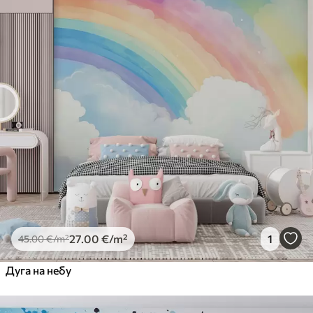
Standard
45
.00
27
.00
€
/m²
Premium
56
.67
34
.00
€
/m²
Premium Vinil
65
.00
39
.00
€
/m²
Peel and Stick
81
.67
49
.00
€
/m²
27
.00
€
/m²
1
45
.00
€
/m²
Дуга на небу