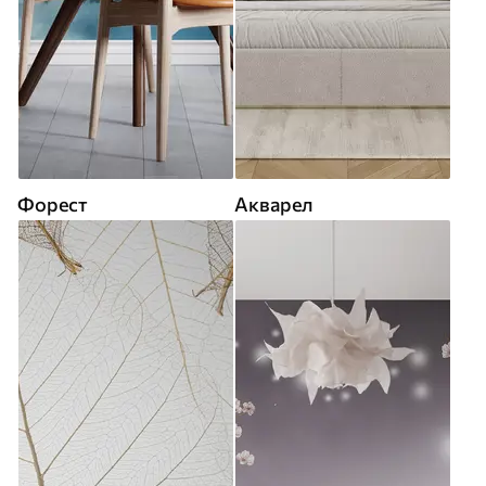
Форест
Акварел