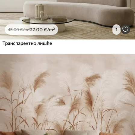
27
.00
€
/m²
1
45
.00
€
/m²
Транспарентно лишће