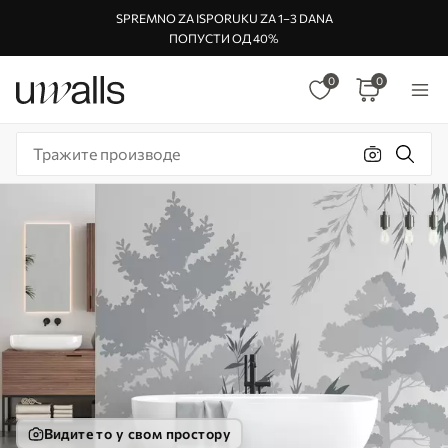
SPREMNO ZA ISPORUKU ZA 1–3 DANA
ПОПУСТИ ОД 40%
0
0
Видите то у свом простору