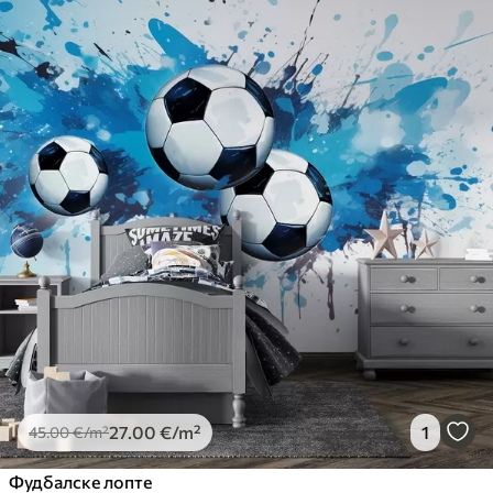
27
.00
€
/m²
1
45
.00
€
/m²
Фудбалске лопте