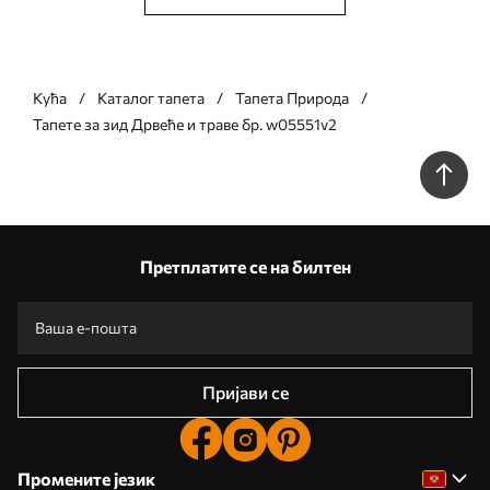
Кућа
Каталог тапета
Тапета Природа
Тапете за зид Дрвеће и траве бр. w05551v2
Претплатите се на билтен
Пријави се
Промените језик