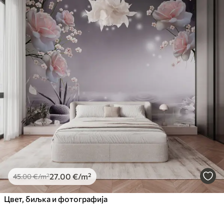
27
.00
€
/m²
45
.00
€
/m²
Цвет, биљка и фотографија