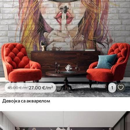
27
.00
€
/m²
1
45
.00
€
/m²
Девојка са акварелом