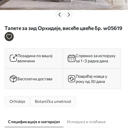
Тапете за зид Орхидеје, висеће цвеће бр. w05619
Позадина по вашој
Спремно за испоруку
величини
за 1–3 радна дана
Повраћај новца у
Бесплатна достава
року од 30 дана
Orhideje
Botanička umetnost
Спецификације и материјал
Испорука и плаћање