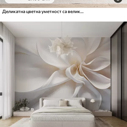
Деликатна цветна уметност са великим цветовима пастелних боја са прозирним латицама, меким стабљикама и нежном дифузном позадином