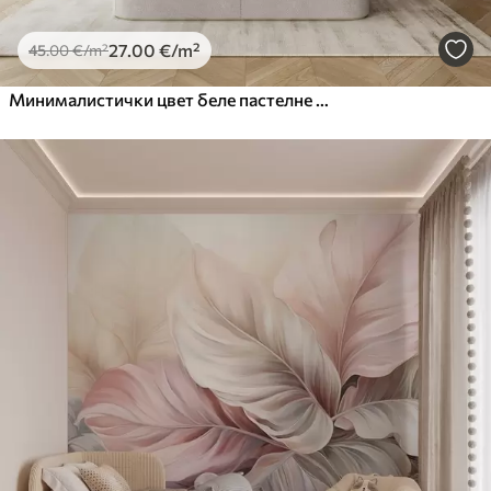
27
.00
€
/m²
45
.00
€
/m²
Минималистички цвет беле пастелне текстуре са меким латицама, лаган и прозрачан, на белој позадини