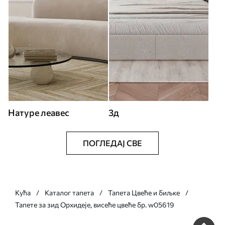
Натуре леавес
3д
ПОГЛЕДАЈ СВЕ
Кућа
Каталог тапета
Тапета Цвеће и биљке
Тапете за зид Орхидеје, висеће цвеће бр. w05619