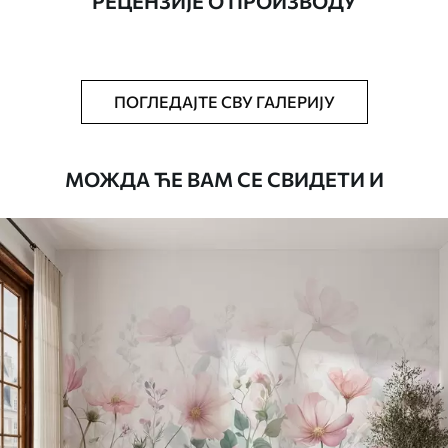
РЕЦЕНЗИЈЕ О ПРОИЗВОДУ
Додатно
Можете додати лак и/или лепак за
тапете.
Чишћење
Тапета се може нежно очистити меким
ПОГЛЕДАЈТЕ СВУ ГАЛЕРИЈУ
сунђером. Позадине са завршном
обрадом лакова могу се очистити
водом.
МОЖДА ЋЕ ВАМ СЕ СВИДЕТИ И
Начин примене
Беспрекорна апликација
Доступни материјали
Standard
45
.00
27
.00
€
/m²
Premium
56
.67
34
.00
€
/m²