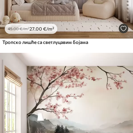
27
.00
€
/m²
45
.00
€
/m²
Тропско лишће са светлуцавим бојама