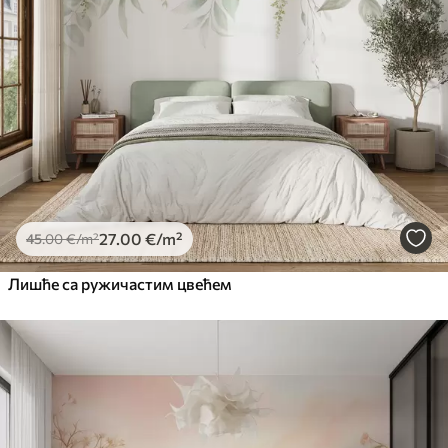
27
.00
€
/m²
45
.00
€
/m²
Лишће са ружичастим цвећем