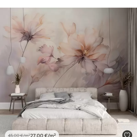
27
.00
€
/m²
45
.00
€
/m²