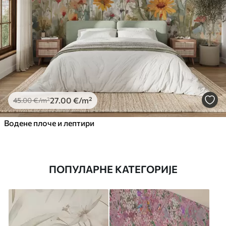
27
.00
€
/m²
45
.00
€
/m²
Водене плоче и лептири
ПОПУЛАРНЕ КАТЕГОРИЈЕ