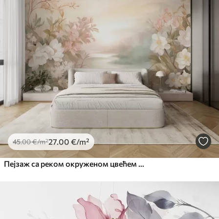
27
.00
€
/m²
45
.00
€
/m²
Пејзаж са реком окруженом цвећем и биљкама, меким бојама, ружичастим небом, акварел текстурираним стилом