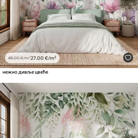
Premium Vinil
65
.00
39
.00
€
/m²
Peel and Stick
81
.67
49
.00
€
/m²
27
.00
€
/m²
45
.00
€
/m²
нежно дивље цвеће