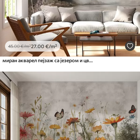
27
.00
€
/m²
45
.00
€
/m²
миран акварел пејзаж са језером и цветним дрветом