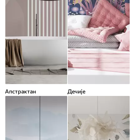
Апстрактан
Дечије