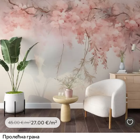
27
.00
€
/m²
45
.00
€
/m²
Пролећна грана