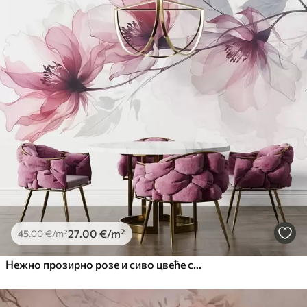
27
.00
€
/m²
45
.00
€
/m²
Нежно прозирно розе и сиво цвеће са меким, замућеним латицама на белој позадини