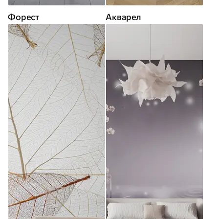
Форест
Акварел