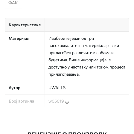
ФАК
Карактеристике
Материјал
Изаберите један од три
висококвалитетна материјала, сваки
прилагођен различитим собама и
буџетима. Више информација је
доступно у наставку или током процеса
прилагођавања.
Аутор
UWALLS
Број артикла
w05619
Производња
Слика се штампа у вашој наведеној
величини, исечена на идентичне траке
ширине до 50 цм.