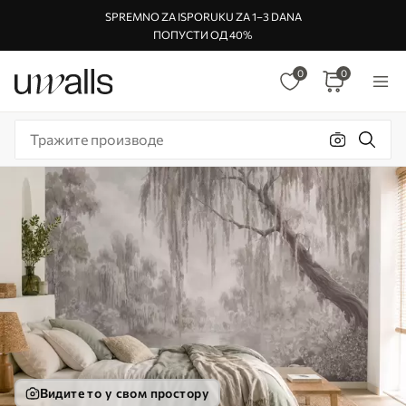
SPREMNO ZA ISPORUKU ZA 1–3 DANA
ПОПУСТИ ОД 40%
0
0
Видите то у свом простору