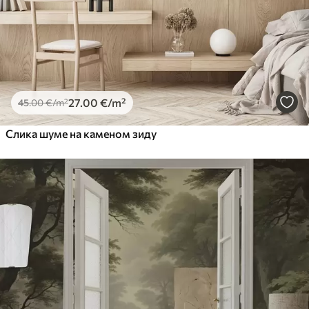
27
.00
€
/m²
45
.00
€
/m²
Слика шуме на каменом зиду