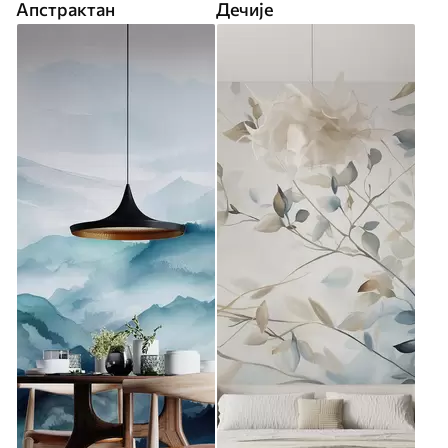
Апстрактан
Дечије