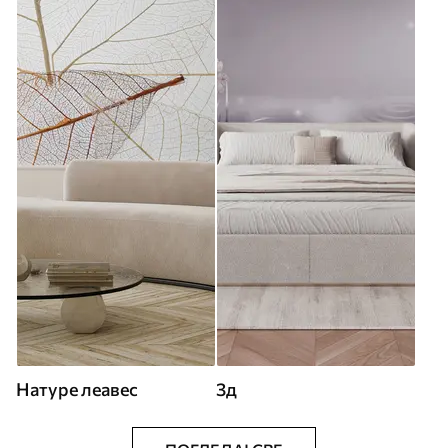
Натуре леавес
3д