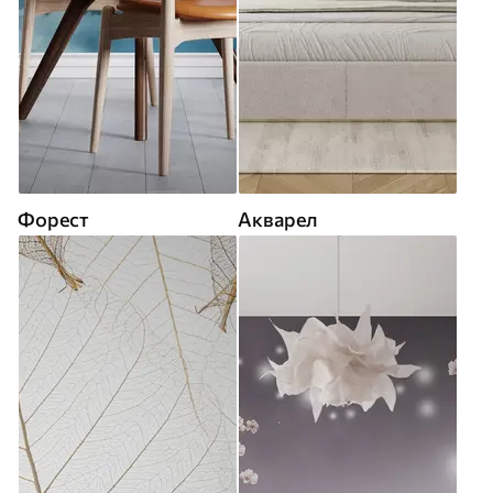
Форест
Акварел