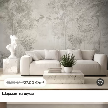
Standard
45
.00
27
.00
€
/m²
Premium
56
.67
34
.00
€
/m²
Premium Vinil
65
.00
39
.00
€
/m²
Peel and Stick
81
.67
49
.00
€
/m²
27
.00
€
/m²
45
.00
€
/m²
Шармантна шума