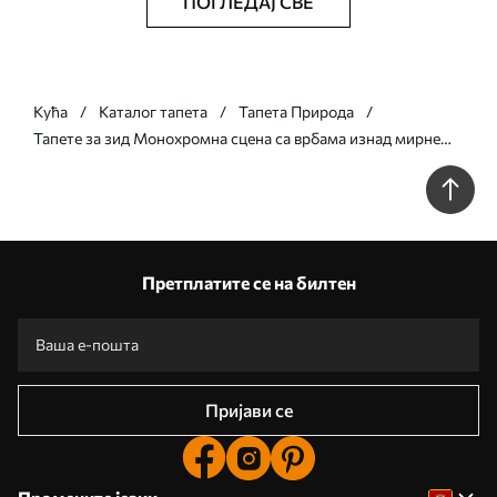
ПОГЛЕДАЈ СВЕ
Кућа
Каталог тапета
Тапета Природа
Тапете за зид Монохромна сцена са врбама изнад мирне
воде бр. w05631
Претплатите се на билтен
Пријави се