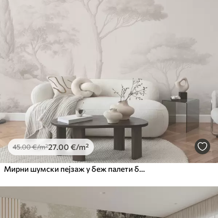
27
.00
€
/m²
45
.00
€
/m²
Мирни шумски пејзаж у беж палети боја