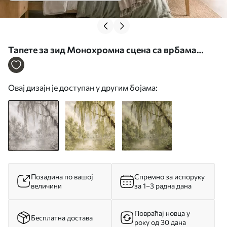
Тапете за зид Монохромна сцена са врбама
изнад мирне воде бр. w05631
Овај дизајн је доступан у другим бојама:
Позадина по вашој
Спремно за испоруку
величини
за 1–3 радна дана
Повраћај новца у
Бесплатна достава
року од 30 дана