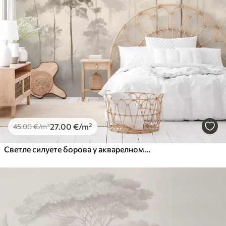
27
.00
€
/m²
45
.00
€
/m²
Светле силуете борова у акварелном стилу