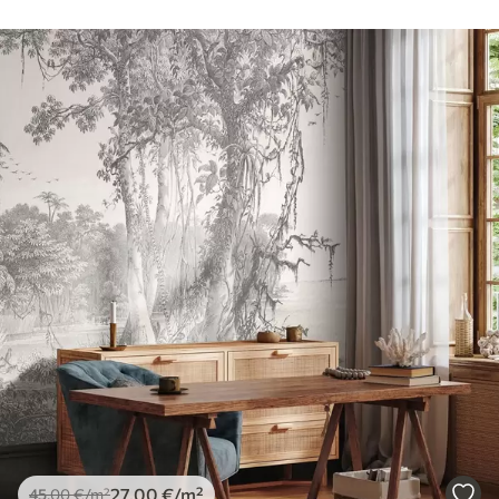
27
.00
€
/m²
45
.00
€
/m²