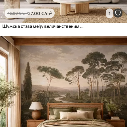
27
.00
€
/m²
1
45
.00
€
/m²
Шумска стаза међу величанственим дрвећем у акварелном стилу