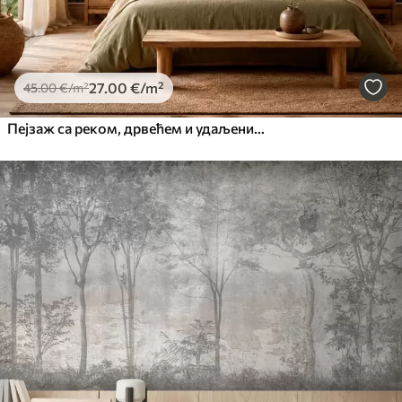
27
.00
€
/m²
45
.00
€
/m²
Пејзаж са реком, дрвећем и удаљеним брдима