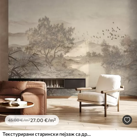
27
.00
€
/m²
45
.00
€
/m²
Текстурирани старински пејзаж са дрветом у близини реке и облачним небом, природна уметност у тоновима сепије