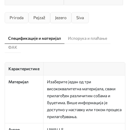
Priroda
Pejzaž
Jezero
Siva
Спецификације и материјал
Испорука и плаћање
ФАК
Карактеристике
Материјал
Изаберите један од три
висококвалитетна материјала, сваки
прилагођен различитим собама и
буџетима. Више информација је
доступно у наставку или током процеса
прилагођавања.
Аутор
UWALLS