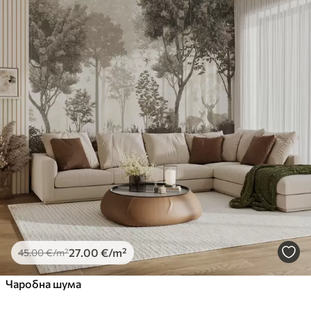
27
.00
€
/m²
45
.00
€
/m²
Чаробна шума