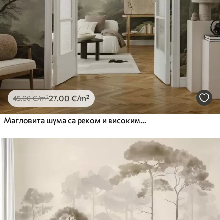
27
.00
€
/m²
45
.00
€
/m²
Магловита шума са реком и високим древним дрвећем