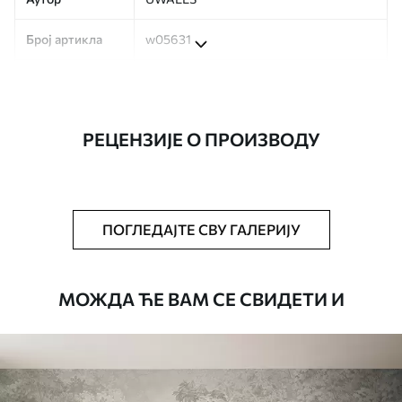
Број артикла
w05631
Производња
Слика се штампа у вашој наведеној
величини, исечена на идентичне траке
ширине до 50 цм.
РЕЦЕНЗИЈЕ О ПРОИЗВОДУ
Додатно
Можете додати лак и/или лепак за
тапете.
Чишћење
Тапета се може нежно очистити меким
ПОГЛЕДАЈТЕ СВУ ГАЛЕРИЈУ
сунђером. Позадине са завршном
обрадом лакова могу се очистити
водом.
МОЖДА ЋЕ ВАМ СЕ СВИДЕТИ И
Начин примене
Беспрекорна апликација
Доступни материјали