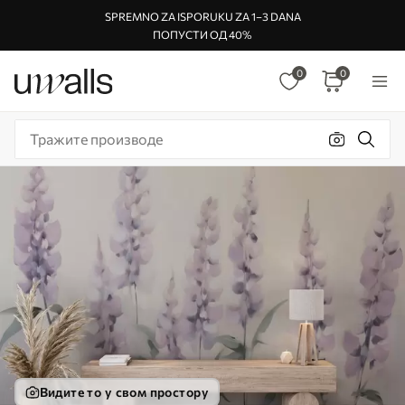
SPREMNO ZA ISPORUKU ZA 1–3 DANA
ПОПУСТИ ОД 40%
0
0
Видите то у свом простору