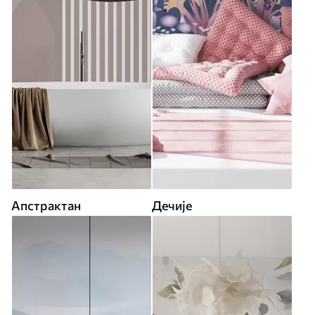
Апстрактан
Дечије