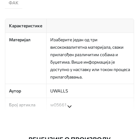
ФАК
Карактеристике
Материјал
Изаберите један од три
висококвалитетна материјала, сваки
прилагођен различитим собама и
буџетима. Више информација је
доступно у наставку или током процеса
прилагођавања.
Аутор
UWALLS
Број артикла
w05661
Производња
Слика се штампа у вашој наведеној
величини, исечена на идентичне траке
ширине до 50 цм.