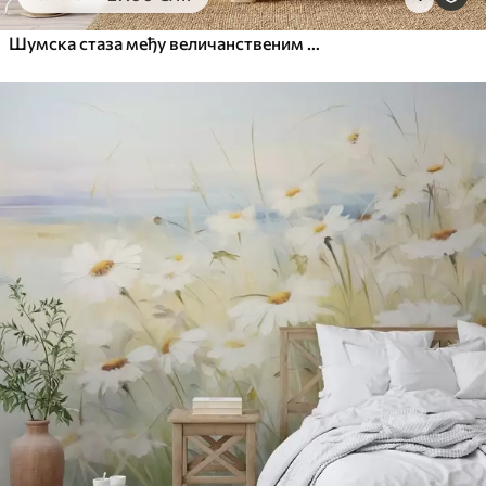
Шумска стаза међу величанственим дрвећем у акварелном стилу