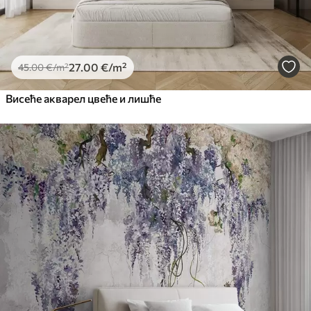
27
.00
€
/m²
45
.00
€
/m²
Висеће акварел цвеће и лишће