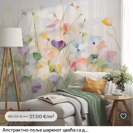
27
.00
€
/m²
45
.00
€
/m²
Апстрактно поље шареног цвећа са дугим стабљикама и зеленим листовима, текстурирано, пастелно, светло