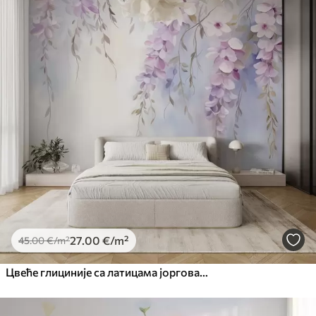
27
.00
€
/m²
45
.00
€
/m²
Цвеће глициније са латицама јоргована и зеленим листовима који виси са грана, нежне пастелне боје, пастелна позадина