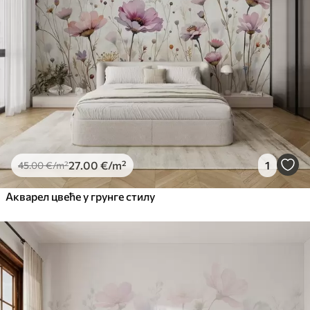
27
.00
€
/m²
1
45
.00
€
/m²
Акварел цвеће у грунге стилу