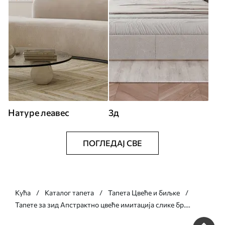
Натуре леавес
3д
ПОГЛЕДАЈ СВЕ
Кућа
Каталог тапета
Тапета Цвеће и биљке
Тапете за зид Апстрактно цвеће имитација слике бр.
w05661