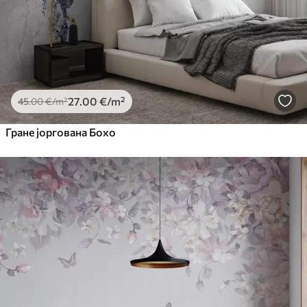
27
.00
€
/m²
45
.00
€
/m²
Гране јоргована Бохо