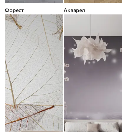
Форест
Акварел