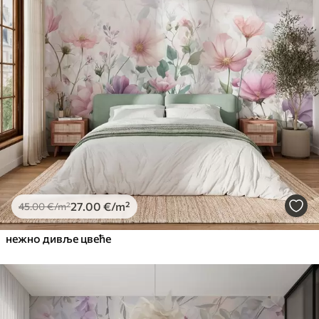
27
.00
€
/m²
45
.00
€
/m²
нежно дивље цвеће