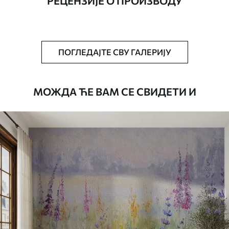
РЕЦЕНЗИЈЕ О ПРОИЗВОДУ
Додатно
Можете додати лак и/или лепак за
тапете.
Чишћење
Тапета се може нежно очистити меким
ПОГЛЕДАЈТЕ СВУ ГАЛЕРИЈУ
сунђером. Позадине са завршном
обрадом лакова могу се очистити
водом.
МОЖДА ЋЕ ВАМ СЕ СВИДЕТИ И
Начин примене
Беспрекорна апликација
Доступни материјали
Standard
45
.00
27
.00
€
/m²
Premium
56
.67
34
.00
€
/m²