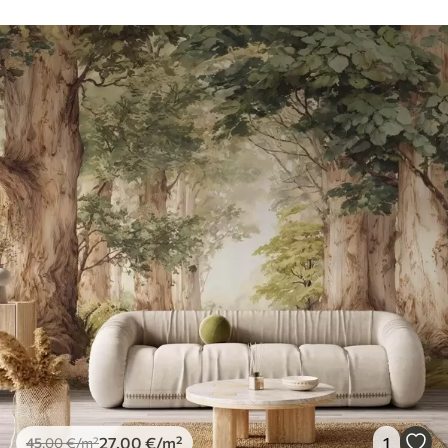
27
.00
€
/m²
1
45
.00
€
/m²