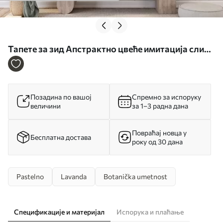
Тапете за зид Апстрактно цвеће имитација слике
бр. w05661
Позадина по вашој
Спремно за испоруку
величини
за 1–3 радна дана
Повраћај новца у
Бесплатна достава
року од 30 дана
Pastelno
Lavanda
Botanička umetnost
Спецификације и материјал
Испорука и плаћање