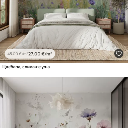
Premium Vinil
65
.00
39
.00
€
/m²
Peel and Stick
81
.67
49
.00
€
/m²
27
.00
€
/m²
45
.00
€
/m²
Цвећара, сликање уља