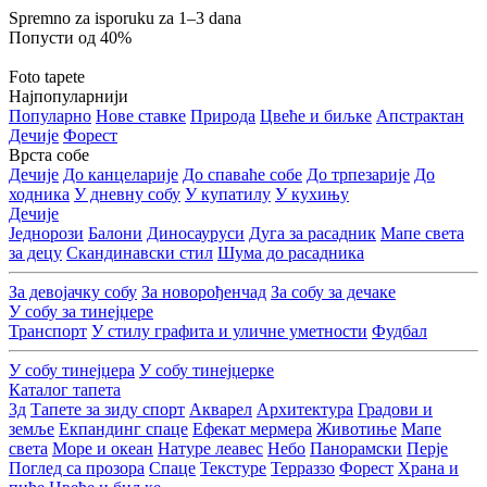
Spremno za isporuku za 1–3 dana
Попусти од 40%
Foto tapete
Најпопуларнији
Популарно
Нове ставке
Природа
Цвеће и биљке
Апстрактан
Дечије
Форест
Врста собе
Дечије
До канцеларије
До спаваће собе
До трпезарије
До
ходника
У дневну собу
У купатилу
У кухињу
Дечије
Једнорози
Балони
Диносауруси
Дуга за расадник
Мапе света
за децу
Скандинавски стил
Шума до расадника
За девојачку собу
За новорођенчад
За собу за дечаке
У собу за тинејџере
Транспорт
У стилу графита и уличне уметности
Фудбал
У собу тинејџера
У собу тинејџерке
Каталог тапета
3д
Tапете за зиду спорт
Акварел
Архитектура
Градови и
земље
Екпандинг спаце
Ефекат мермера
Животиње
Мапе
света
Море и океан
Натуре леавес
Небо
Панорамски
Перје
Поглед са прозора
Спаце
Текстуре
Терраззо
Форест
Храна и