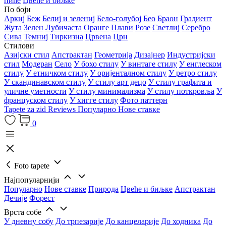
пиће
Цвеће и биљке
По боји
Аркиј
Беж
Белиј и зелениј
Бело-голубој
Бео
Браон
Градиент
Жута
Зелен
Лубичаста
Оранге
Плави
Розе
Светлиј
Серебро
Сива
Темниј
Тиркизна
Црвена
Црн
Стилови
Азијски стил
Апстрактан
Геометрија
Дизајнер
Индустријски
стил
Модеран
Село
У бохо стилу
У винтаге стилу
У енглеском
стилу
У етничком стилу
У оријенталном стилу
У ретро стилу
У скандинавском стилу
У стилу арт децо
У стилу графита и
уличне уметности
У стилу минимализма
У стилу поткровља
У
француском стилу
У хигге стилу
Фото паттерн
Tapete za zid
Reviews
Популарно
Нове ставке
0
Foto tapete
Најпопуларнији
Популарно
Нове ставке
Природа
Цвеће и биљке
Апстрактан
Дечије
Форест
Врста собе
У дневну собу
До трпезарије
До канцеларије
До ходника
До