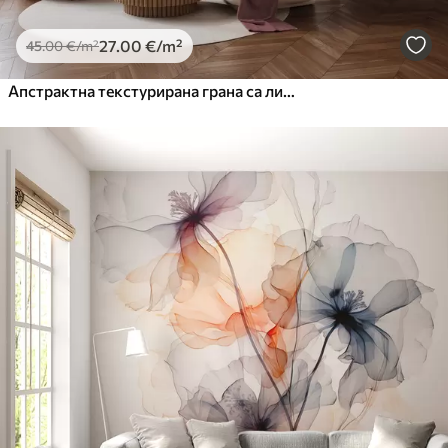
27
.00
€
/m²
45
.00
€
/m²
Апстрактна текстурирана грана са листовима у нијансама браон, беж и црвене, на позадини апстрактних облика