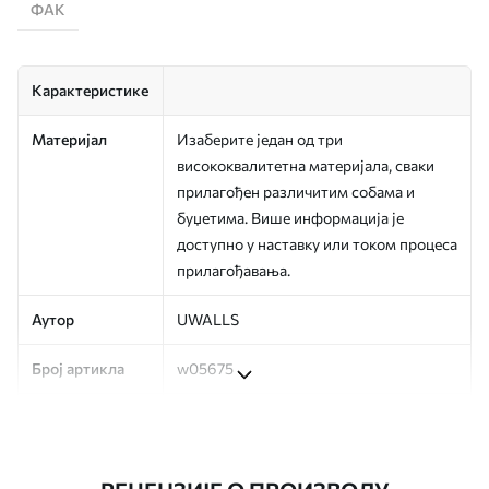
ФАК
Карактеристике
Материјал
Изаберите један од три
висококвалитетна материјала, сваки
прилагођен различитим собама и
буџетима. Више информација је
доступно у наставку или током процеса
прилагођавања.
Аутор
UWALLS
Број артикла
w05675
Производња
Слика се штампа у вашој наведеној
величини, исечена на идентичне траке
ширине до 50 цм.