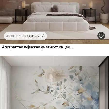
27
.00
€
/m²
45
.00
€
/m²
Апстрактна пејзажна уметност са цветном граном и белим цвећем који виси изнад језера, нежне пастелне боје