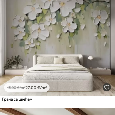
27
.00
€
/m²
45
.00
€
/m²
Грана са цвећем