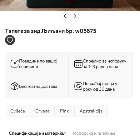
Тапете за зид Љиљани бр. w05675
Позадина по вашој
Спремно за испоруку
величини
за 1–3 радна дана
Повраћај новца у
Бесплатна достава
року од 30 дана
Cvijeće
Crvena
Pink
Apstrakcija
Спецификације и материјал
Испорука и плаћање