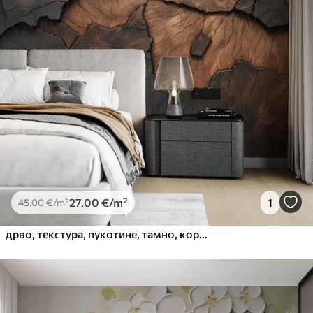
27
.00
€
/m²
1
45
.00
€
/m²
дрво, текстура, пукотине, тамно, кора, површина