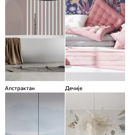
Апстрактан
Дечије