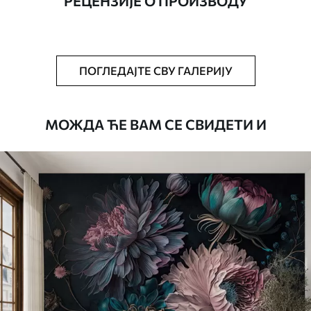
РЕЦЕНЗИЈЕ О ПРОИЗВОДУ
Додатно
Можете додати лак и/или лепак за
тапете.
Чишћење
Тапета се може нежно очистити меким
ПОГЛЕДАЈТЕ СВУ ГАЛЕРИЈУ
сунђером. Позадине са завршном
обрадом лакова могу се очистити
водом.
МОЖДА ЋЕ ВАМ СЕ СВИДЕТИ И
Начин примене
Беспрекорна апликација
Доступни материјали
Standard
45
.00
27
.00
€
/m²
Premium
56
.67
34
.00
€
/m²