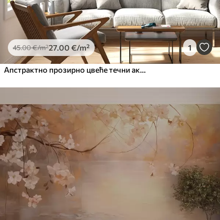
27
.00
€
/m²
1
45
.00
€
/m²
Апстрактно прозирно цвеће течни акварел