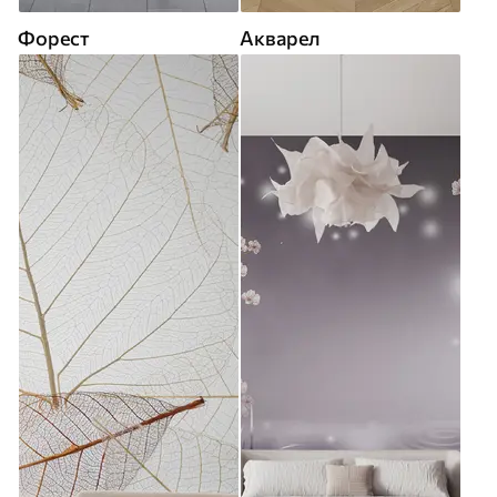
Форест
Акварел