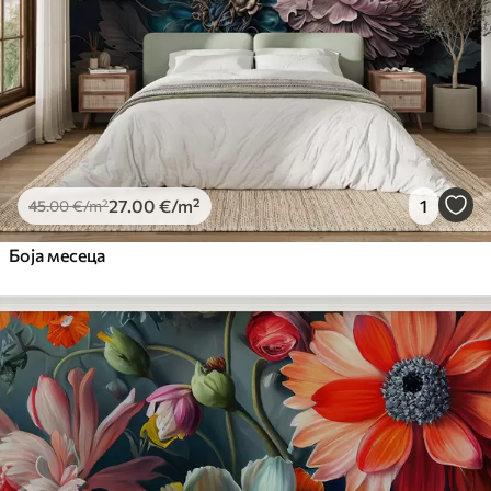
Premium Vinil
65
.00
39
.00
€
/m²
Peel and Stick
81
.67
49
.00
€
/m²
27
.00
€
/m²
1
45
.00
€
/m²
Боја месеца