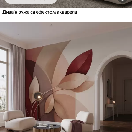
Дизајн ружа са ефектом акварела