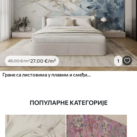
27
.00
€
/m²
1
45
.00
€
/m²
Гране са листовима у плавим и смеђим тоновима, светле позадине, меке и нежне, акварел стил
ПОПУЛАРНЕ КАТЕГОРИЈЕ