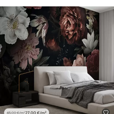
27
.00
€
/m²
45
.00
€
/m²