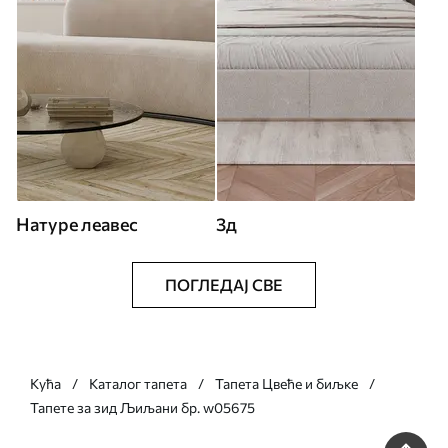
Натуре леавес
3д
ПОГЛЕДАЈ СВЕ
Кућа
Каталог тапета
Тапета Цвеће и биљке
Тапете за зид Љиљани бр. w05675