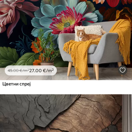
27
.00
€
/m²
45
.00
€
/m²
Цветни спреј