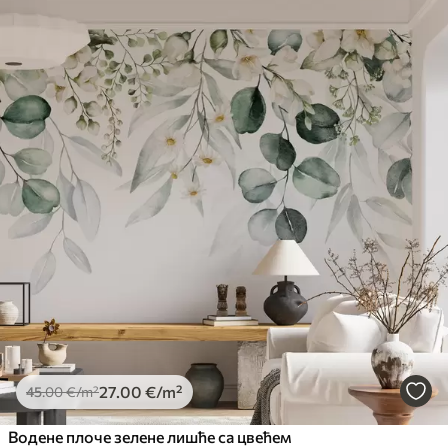
27
.00
€
/m²
45
.00
€
/m²
Водене плоче зелене лишће са цвећем