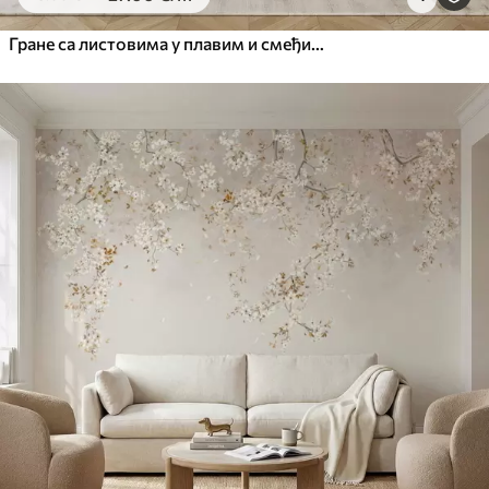
Гране са листовима у плавим и смеђим тоновима, светле позадине, меке и нежне, акварел стил