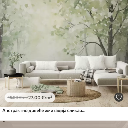
27
.00
€
/m²
45
.00
€
/m²
Апстрактно дрвеће имитација сликарства