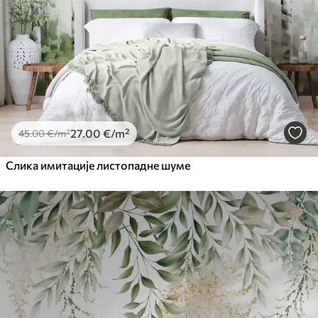
Premium Vinil
65
.00
39
.00
€
/m²
Peel and Stick
81
.67
49
.00
€
/m²
27
.00
€
/m²
45
.00
€
/m²
Слика имитације листопадне шуме