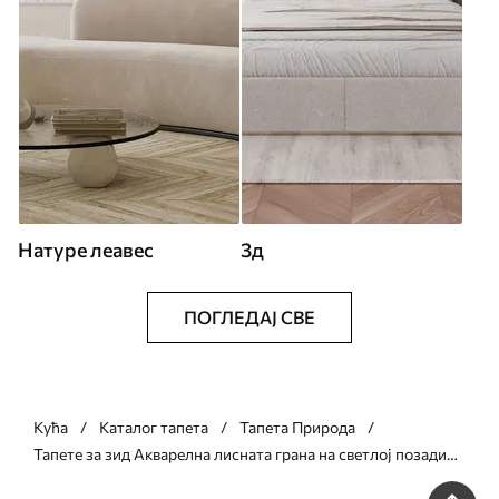
Натуре леавес
3д
ПОГЛЕДАЈ СВЕ
Кућа
Каталог тапета
Тапета Природа
Тапете за зид Акварелна лисната грана на светлој позадини
бр. w05688