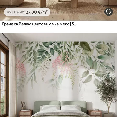
27
.00
€
/m²
45
.00
€
/m²
Гране са белим цветовима на мекој беж позадини