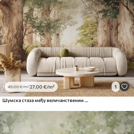
27
.00
€
/m²
1
45
.00
€
/m²
Шумска стаза међу величанственим дрвећем у акварелном стилу