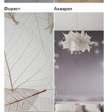
Форест
Акварел