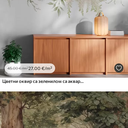
27
.00
€
/m²
45
.00
€
/m²
Цветни оквир са зеленилом са акварелом