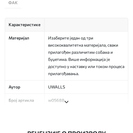
ФАК
Карактеристике
Материјал
Изаберите један од три
висококвалитетна материјала, сваки
прилагођен различитим собама и
буџетима. Више информација је
доступно у наставку или током процеса
прилагођавања.
Аутор
UWALLS
Број артикла
w05688
Производња
Слика се штампа у вашој наведеној
величини, исечена на идентичне траке
ширине до 50 цм.