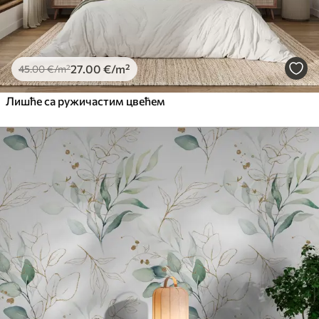
27
.00
€
/m²
45
.00
€
/m²
Лишће са ружичастим цвећем