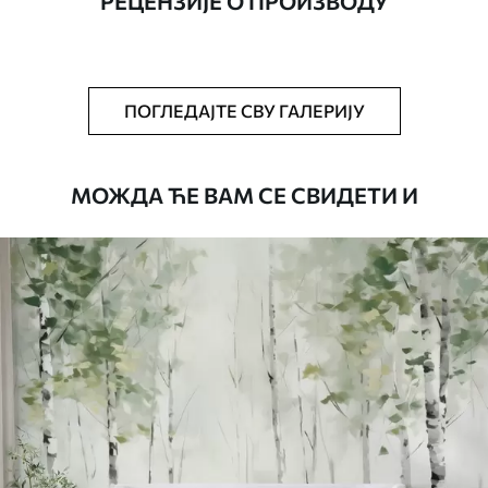
РЕЦЕНЗИЈЕ О ПРОИЗВОДУ
Додатно
Можете додати лак и/или лепак за
тапете.
Чишћење
Тапета се може нежно очистити меким
ПОГЛЕДАЈТЕ СВУ ГАЛЕРИЈУ
сунђером. Позадине са завршном
обрадом лакова могу се очистити
водом.
МОЖДА ЋЕ ВАМ СЕ СВИДЕТИ И
Начин примене
Беспрекорна апликација
Доступни материјали
Standard
45
.00
27
.00
€
/m²
Premium
56
.67
34
.00
€
/m²