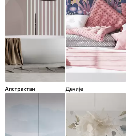
Апстрактан
Дечије