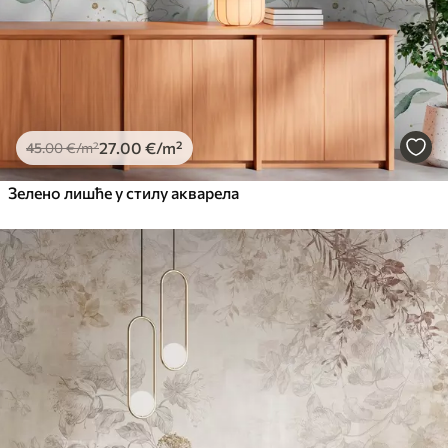
27
.00
€
/m²
45
.00
€
/m²
Зелено лишће у стилу акварела