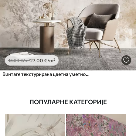
27
.00
€
/m²
45
.00
€
/m²
Винтаге текстурирана цветна уметност са илустрацијама нежног баштенског цвећа и лишћа у стилу цртања, меки пастелни беж и сепија тонови
ПОПУЛАРНЕ КАТЕГОРИЈЕ