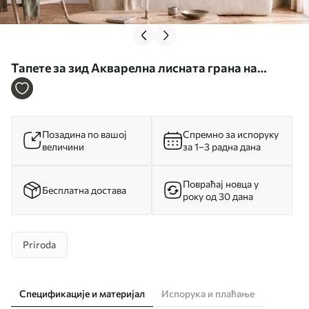
Тапете за зид Акварелна лисната грана на
светлој позадини бр. w05688
Позадина по вашој
Спремно за испоруку
величини
за 1–3 радна дана
Повраћај новца у
Бесплатна достава
року од 30 дана
Priroda
Спецификације и материјал
Испорука и плаћање