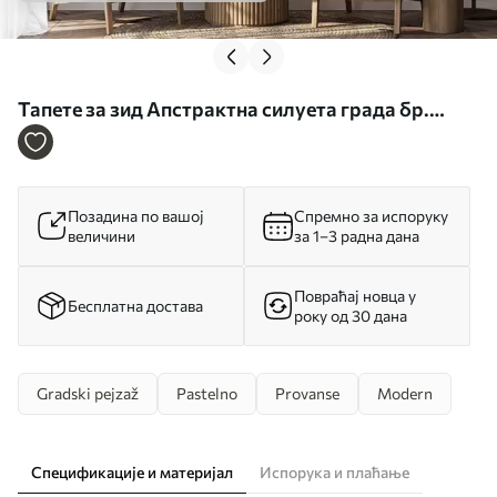
Тапете за зид Апстрактна силуета града бр.
w05780
Позадина по вашој
Спремно за испоруку
величини
за 1–3 радна дана
Повраћај новца у
Бесплатна достава
року од 30 дана
Gradski pejzaž
Pastelno
Provanse
Modern
Спецификације и материјал
Испорука и плаћање