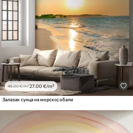
27
.00
€
/m²
45
.00
€
/m²
Залазак сунца на морској обали