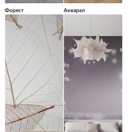
Форест
Акварел