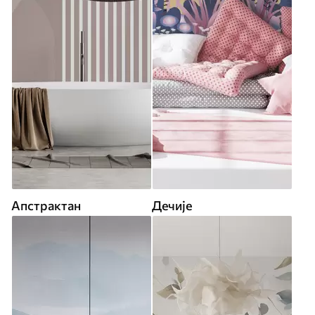
Апстрактан
Дечије