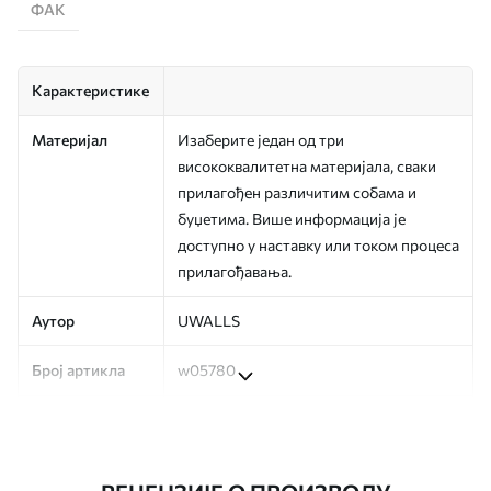
ФАК
Карактеристике
Материјал
Изаберите један од три
висококвалитетна материјала, сваки
прилагођен различитим собама и
буџетима. Више информација је
доступно у наставку или током процеса
прилагођавања.
Аутор
UWALLS
Број артикла
w05780
Производња
Слика се штампа у вашој наведеној
величини, исечена на идентичне траке
ширине до 50 цм.