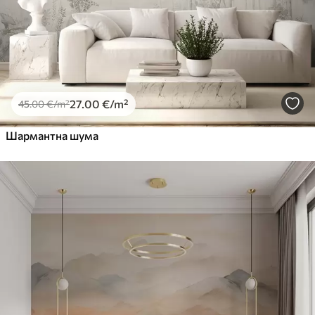
27
.00
€
/m²
45
.00
€
/m²
Шармантна шума