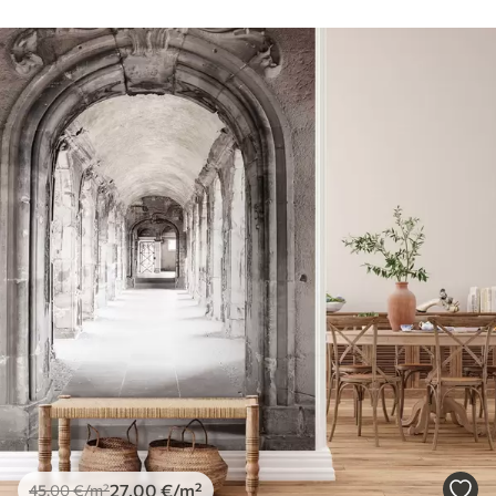
27
.00
€
/m²
45
.00
€
/m²