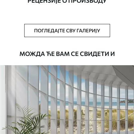
РЕЦЕНЗИЈЕ О ПРОИЗВОДУ
Додатно
Можете додати лак и/или лепак за
тапете.
Чишћење
Тапета се може нежно очистити меким
ПОГЛЕДАЈТЕ СВУ ГАЛЕРИЈУ
сунђером. Позадине са завршном
обрадом лакова могу се очистити
водом.
МОЖДА ЋЕ ВАМ СЕ СВИДЕТИ И
Начин примене
Беспрекорна апликација
Доступни материјали
Standard
45
.00
27
.00
€
/m²
Premium
56
.67
34
.00
€
/m²