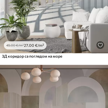
Premium Vinil
65
.00
39
.00
€
/m²
Peel and Stick
81
.67
49
.00
€
/m²
27
.00
€
/m²
45
.00
€
/m²
3Д коридор са погледом на море