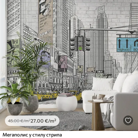
27
.00
€
/m²
45
.00
€
/m²
Мегаполис у стилу стрипа