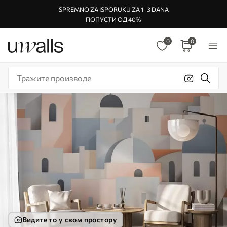
SPREMNO ZA ISPORUKU ZA 1–3 DANA
ПОПУСТИ ОД 40%
0
0
Видите то у свом простору