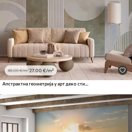
27
.00
€
/m²
45
.00
€
/m²
Апстрактна геометрија у арт деко стилу са ретро ефектом