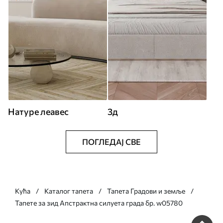
Натуре леавес
3д
ПОГЛЕДАЈ СВЕ
Кућа
Каталог тапета
Тапета Градови и земље
Тапете за зид Апстрактна силуета града бр. w05780