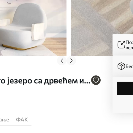
Поз
ве
Бес
о језеро са дрвећем и
рани стил акварела бр.
ћање
ФАК