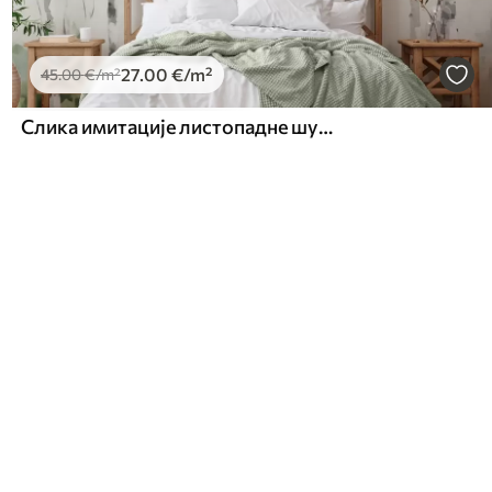
27
.00
€
/m²
45
.00
€
/m²
Слика имитације листопадне шуме