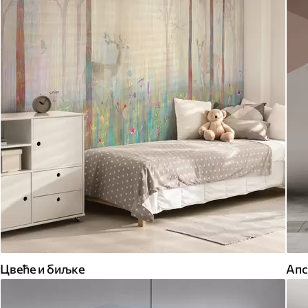
Цвеће и биљке
Апс