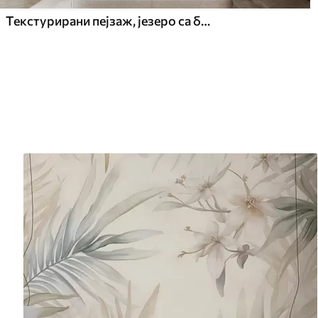
Текстурирани пејзаж, језеро са белим локвањама, окружено дрвећем у пригушеним бојама