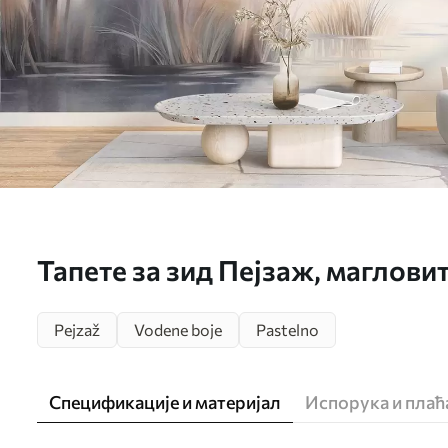
Тапете за зид Пејзаж, магловит
трском, птице у лету, текстури
Pejzaž
Vodene boje
Pastelno
w09866
Спецификације и материјал
Испорука и пла