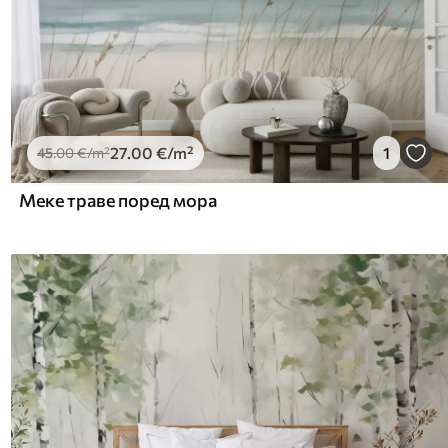
27
.00
€
/m²
1
45
.00
€
/m²
Меке траве поред мора