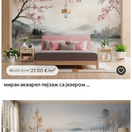
emium
67
34
.00
€
/m²
27
.00
€
/m²
l and Stick
45
.00
€
/m²
67
49
.00
€
/m²
миран акварел пејзаж са језером и цветним дрветом