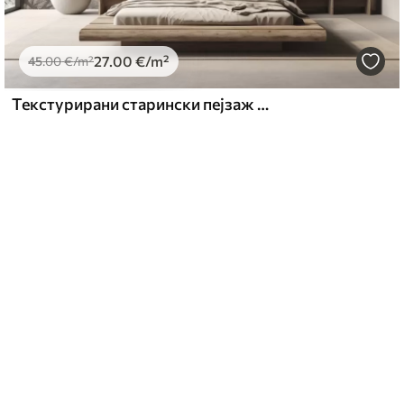
27
.00
€
/m²
45
.00
€
/m²
Текстурирани старински пејзаж са дрветом у близини реке и облачним небом, природна уметност у тоновима сепије