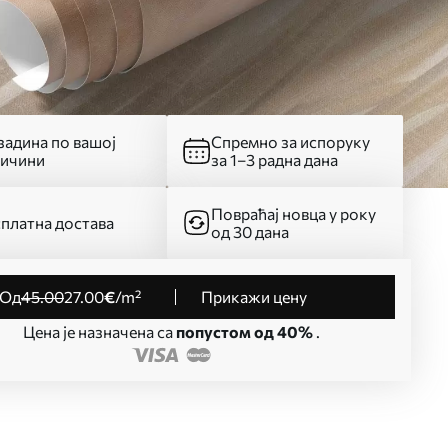
адина по вашој
Спремно за испоруку
личини
за 1–3 радна дана
Повраћај новца у року
платна достава
од 30 дана
од
45
.00
27
.00
€
/m²
Прикажи цену
Цена је назначена са
попустом од 40%
.