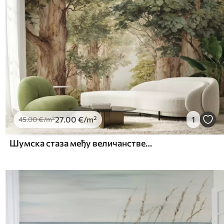
27
.00
€
/m²
1
45
.00
€
/m²
Шумска стаза међу величанственим дрвећем у акварелном стилу