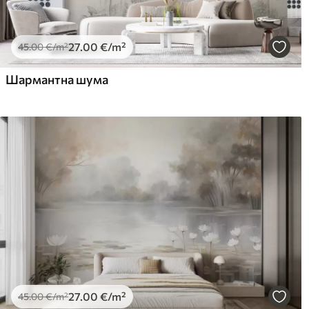
27
.00
€
/m²
45
.00
€
/m²
Шармантна шума
27
.00
€
/m²
45
.00
€
/m²