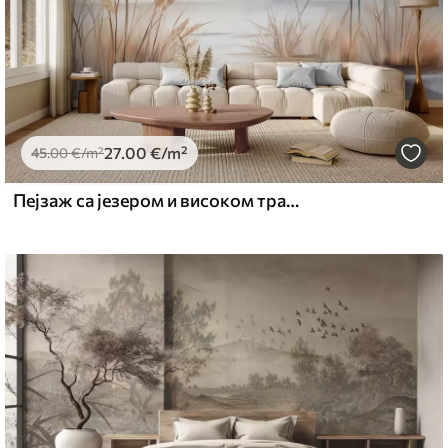
27
.00
€
/m²
45
.00
€
/m²
Пејзаж са језером и високом травом у првом плану, планине у позадини, меке боје, текстурирано