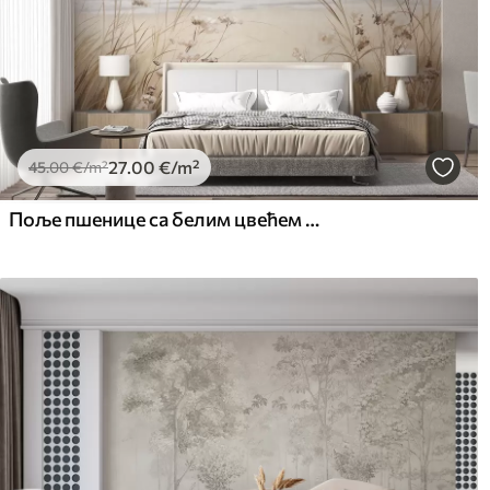
27
.00
€
/m²
45
.00
€
/m²
Поље пшенице са белим цвећем у првом плану, плажа и океан у позадини, неутралне пастелне пригушене боје