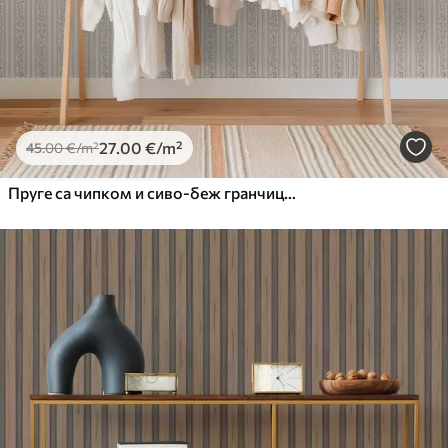
27
.00
€
/m²
45
.00
€
/m²
Пруге са чипком и сиво-беж гранчицама