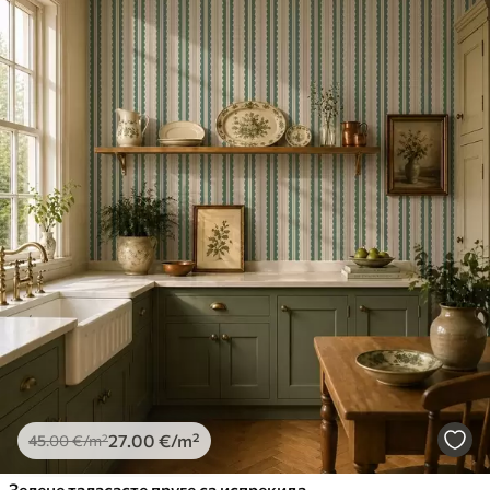
27
.00
€
/m²
45
.00
€
/m²
Зелене таласасте пруге са испрекиданим линијама