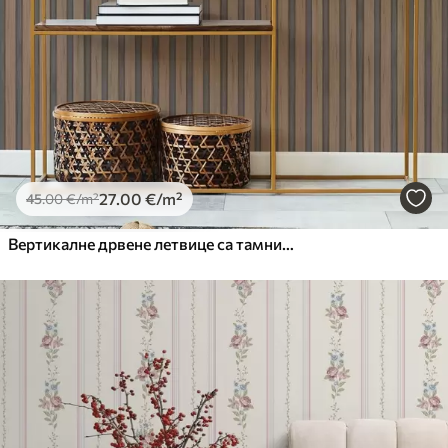
27
.00
€
/m²
45
.00
€
/m²
Вертикалне дрвене летвице са тамним уметцима