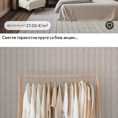
27
.00
€
/m²
45
.00
€
/m²
Светле теракотне пруге са беж акцентима