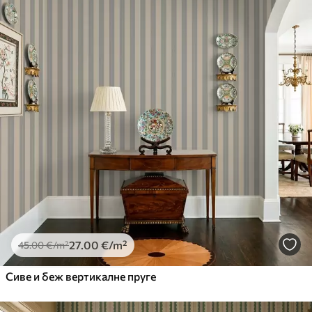
27
.00
€
/m²
45
.00
€
/m²
Сиве и беж вертикалне пруге