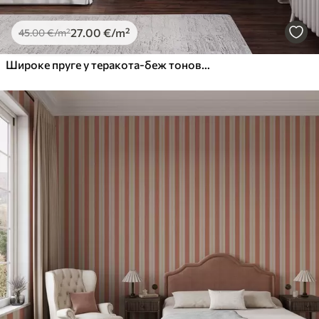
27
.00
€
/m²
45
.00
€
/m²
Широке пруге у теракота-беж тоновима