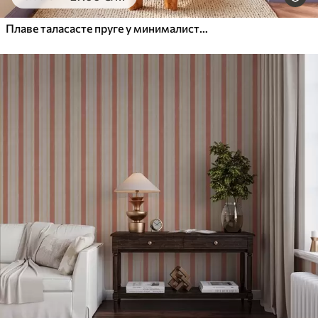
65
.00
39
.00
€
/m²
Плаве таласасте пруге у минималистичком стилу