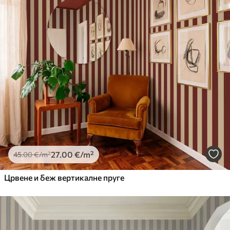
27
.00
€
/m²
45
.00
€
/m²
Црвене и беж вертикалне пруге