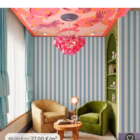
Чишћење
Тапета се може нежно очистити меким
сунђером. Позадине са завршном
обрадом лакова могу се очистити
водом.
Метод примене
Беспрекорна апликација
Доступни материјали
Standard
45
.00
27
.00
€
/m²
Premium
56
.67
34
.00
€
/m²
Premium Vinil
27
.00
€
/m²
45
.00
€
/m²