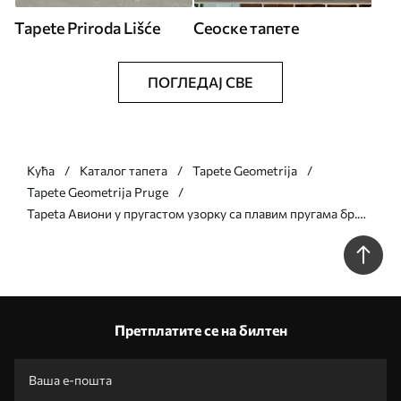
Tapete Priroda Lišće
Сеоске тапете
ПОГЛЕДАЈ СВЕ
Кућа
Каталог тапета
Tapete Geometrija
Tapete Geometrija Pruge
Tapeta Авиони у пругастом узорку са плавим пругама бр.
a01170
Претплатите се на билтен