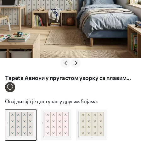
Tapeta Авиони у пругастом узорку са плавим
пругама бр. a01170
Овај дизајн је доступан у другим бојама: