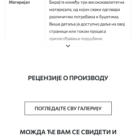
Материјал
Бирајте између три висококвалитетна
материјала, од којих сваки одговара
различитим потребама и буџетима.
Више детаља је доступно даље на овој
страници или током процеса
прилагођавања поруџбине.
Аутор
Дизајн студио Uwalls
Број артикла
a01170
РЕЦЕНЗИЈЕ О ПРОИЗВОДУ
Финисхинг
Полу-мат.
Производња
Слика се штампа у вашој наведеној
величини, исечена на идентичне траке
ширине до 50 цм.
ПОГЛЕДАЈТЕ СВУ ГАЛЕРИЈУ
Додатне опције
Можете додати лак и/или лепак за
тапете.
МОЖДА ЋЕ ВАМ СЕ СВИДЕТИ И