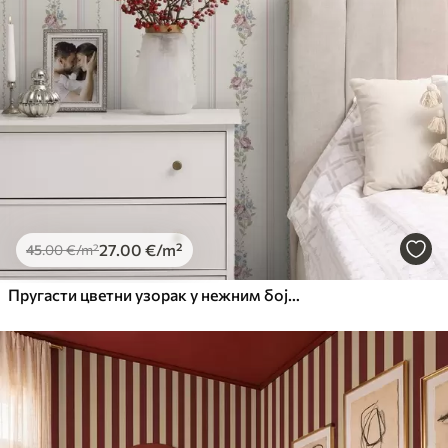
27
.00
€
/m²
45
.00
€
/m²
Пругасти цветни узорак у нежним бојама