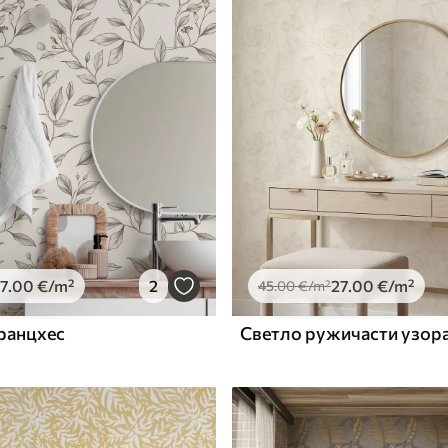
Premium Vinil
65
.00
39
.00
€
/m²
7
.00
€
/m²
2
27
.00
€
/m²
45
.00
€
/m²
ранцхес