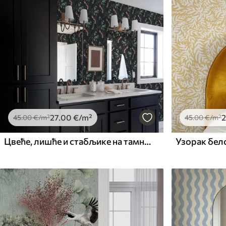
27
.00
€
/m²
2
45
.00
€
/m²
45
.00
€
/m²
Цвеће, лишће и стабљике на тамној позадини