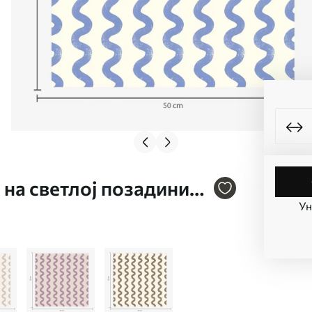
 на светлој позадини
Ун