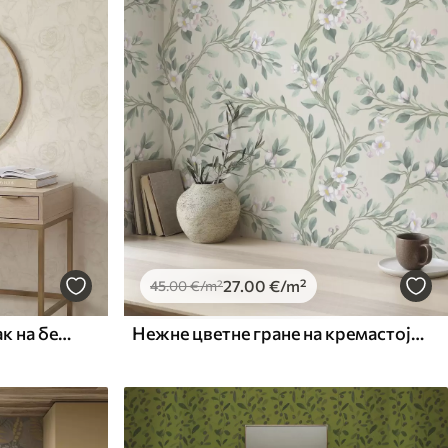
27
.00
€
/m²
45
.00
€
/m²
Светло ружичасти узорак на беж позадини
Нежне цветне гране на кремастој позадини, пастелне боје