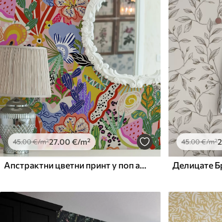
Доступни материјали
Standard
Premium
45
.00
56
.67
27
.00
€
/m²
34
.00
€
/m²
27
.00
€
/m²
2
45
.00
€
/m²
45
.00
€
/m²
Апстрактни цветни принт у поп арт стилу
Делицате Б