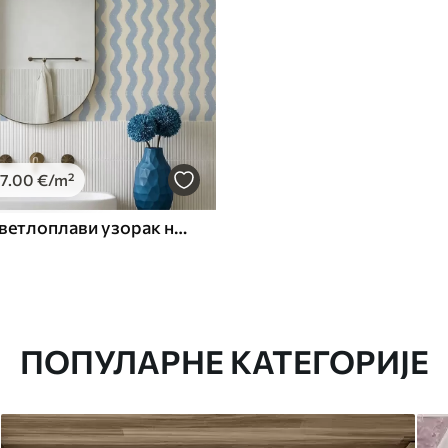
7
.00
€
/m²
Таласасти светлоплави узорак на светлој позадини
ПОПУЛАРНЕ КАТЕГОРИЈЕ