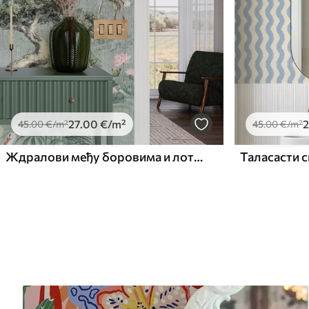
27
.00
€
/m²
2
45
.00
€
/m²
45
.00
€
/m²
Ждралови међу боровима и лотосима на мирној зеленој позадини