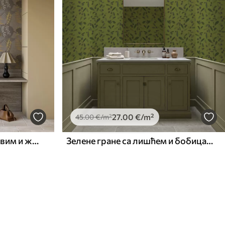
27
.00
€
/m²
45
.00
€
/m²
Апстрактни листови у сивим и жутим тоновима
Зелене гране са лишћем и бобицама на маслини