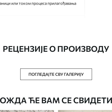
раници или током процеса прилагођавања
РЕЦЕНЗИЈЕ О ПРОИЗВОДУ
аведеној величини, исечена на идентичне
ПОГЛЕДАЈТЕ СВУ ГАЛЕРИЈУ
епак за тапете.
стити меким сунђером. Позадине са
могу се очистити водом.
ОЖДА ЋЕ ВАМ СЕ СВИДЕТИ