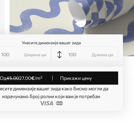
Унесите димензије вашег зида
Ширина цм
Дужина цм
од
45
.00
27
.00
€
/m²
Прикажи цену
есите димензије вашег зида како бисмо могли да
израчунамо број ролни који вам је потребан