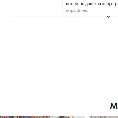
доступно даље на овој ст
поруџбине.
Аутор
Дизајн студио Uwalls
Број артикла
a01187v2
Финисхинг
Полу-мат.
Производња
Слика се штампа у вашој н
траке ширине до 50 цм.
Додатне опције
Можете додати лак и/или л
Чишћење
Тапета се може нежно очи
завршном обрадом лакова 
М
Метод примене
Беспрекорна апликација