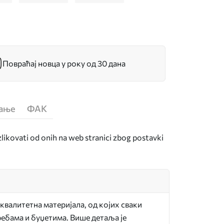
Повраћај новца у року од 30 дана
ћање
ФАК
zlikovati od onih na web stranici zbog postavki
квалитетна материјала, од којих сваки
ебама и буџетима. Више детаља је