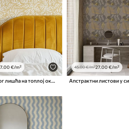
7
.00
€
/m²
27
.00
€
/m²
45
.00
€
/m²
Узорак белог лишћа на топлој окер боји, вртложни ритам