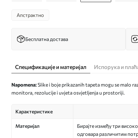
Апстрактно
Бесплатна достава
Спецификације и материјал
Испорука и пла
Napomena:
Slike i boje prikazanih tapeta mogu se malo ra
monitora, rezolucije i uvjeta osvjetljenja u prostoriji.
Карактеристике
Материјал
Бирајте између три високо
одговара различитим потр