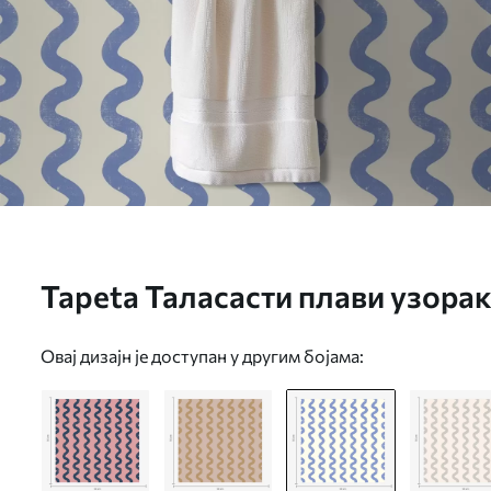
Tapeta Таласасти плави узорак
бр. a01187v2
Овај дизајн је доступан у другим бојама: