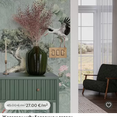
27
.00
€
/m²
45
.00
€
/m²
Ждралови међу боровима и лотосима на мирној зеленој позадини