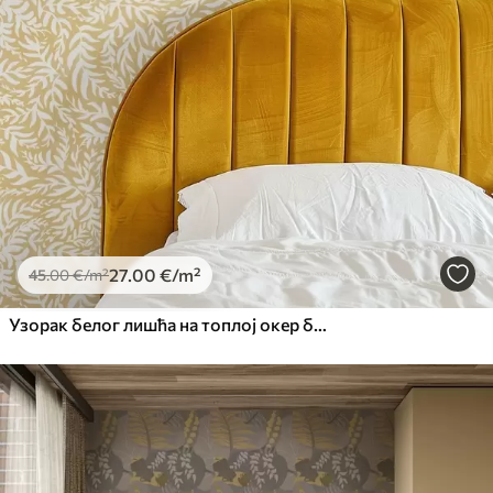
27
.00
€
/m²
45
.00
€
/m²
Узорак белог лишћа на топлој окер боји, вртложни ритам