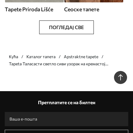
Tapete Priroda Lišće
Сеоске тапете
ПОГЛЕДАЈ СВЕ
Кућа
Каталог тапета
Apstraktne tapete
Tapeta Таласасти светло сиви узорак на кремастој
позадини бр. a01187v3
Претплатите се на билтен