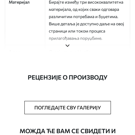
Материјал
Бирајте између три висококвалитетна
материјала, од којих сваки одговара
различитим потребама и буџетима.
Више детаља је доступно даље на овој
страници или током процеса
прилагођавања поруџбине.
Аутор
Дизајн студио Uwalls
Број артикла
a01187v3
РЕЦЕНЗИЈЕ О ПРОИЗВОДУ
Финисхинг
Полу-мат.
Производња
Слика се штампа у вашој наведеној
величини, исечена на идентичне траке
ширине до 50 цм.
ПОГЛЕДАЈТЕ СВУ ГАЛЕРИЈУ
Додатне опције
Можете додати лак и/или лепак за
тапете.
МОЖДА ЋЕ ВАМ СЕ СВИДЕТИ И