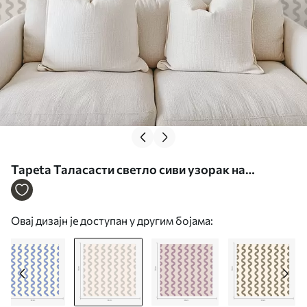
Tapeta Таласасти светло сиви узорак на
кремастој позадини бр. a01187v3
Овај дизајн је доступан у другим бојама: