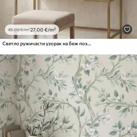
27
.00
€
/m²
45
.00
€
/m²
Светло ружичасти узорак на беж позадини