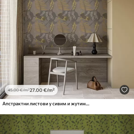
27
.00
€
/m²
45
.00
€
/m²
Апстрактни листови у сивим и жутим тоновима