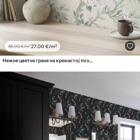
27
.00
€
/m²
45
.00
€
/m²
Нежне цветне гране на кремастој позадини, пастелне боје