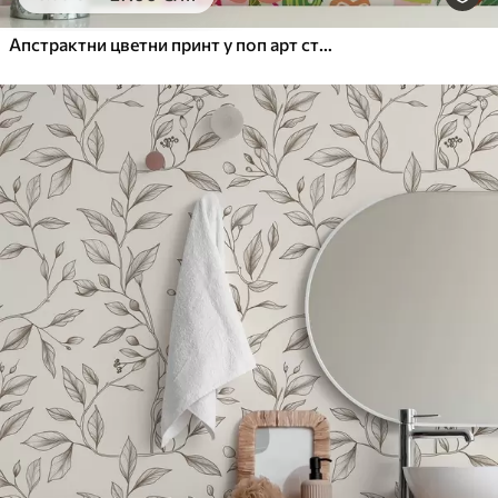
65
.00
39
.00
€
/m²
Апстрактни цветни принт у поп арт стилу