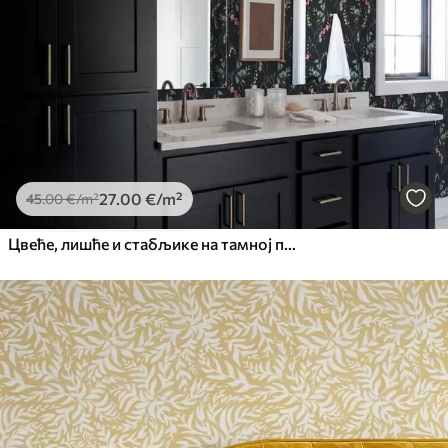
27
.00
€
/m²
45
.00
€
/m²
Цвеће, лишће и стабљике на тамној позадини