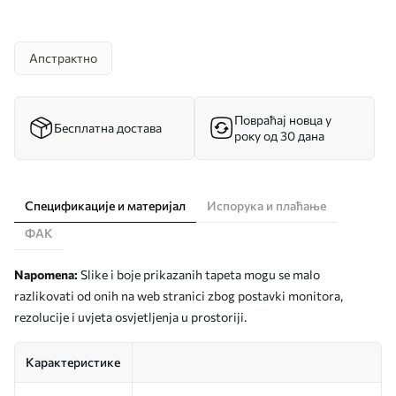
Апстрактно
Повраћај новца у
Бесплатна достава
року од 30 дана
Спецификације и материјал
Испорука и плаћање
ФАК
Napomena:
Slike i boje prikazanih tapeta mogu se malo
razlikovati od onih na web stranici zbog postavki monitora,
rezolucije i uvjeta osvjetljenja u prostoriji.
Карактеристике