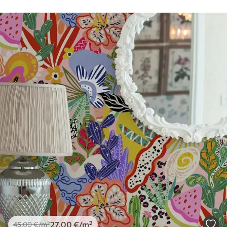
Чишћење
Тапета се може нежно очистити меким
сунђером. Позадине са завршном
обрадом лакова могу се очистити
водом.
Метод примене
Беспрекорна апликација
Доступни материјали
Standard
45
.00
27
.00
€
/m²
Premium
56
.67
34
.00
€
/m²
Premium Vinil
27
.00
€
/m²
45
.00
€
/m²