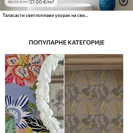
27
.00
€
/m²
45
.00
€
/m²
Таласасти светлоплави узорак на светлој позадини
ПОПУЛАРНЕ КАТЕГОРИЈЕ