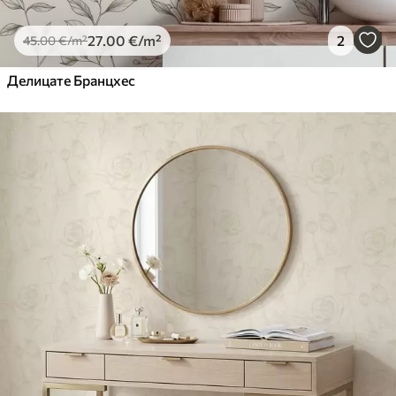
27
.00
€
/m²
2
45
.00
€
/m²
Делицате Бранцхес