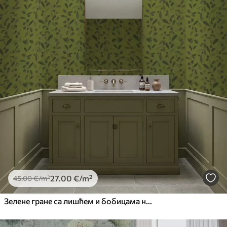
27
.00
€
/m²
45
.00
€
/m²
Зелене гране са лишћем и бобицама на маслини