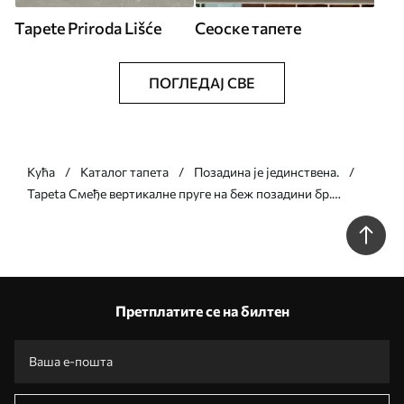
Tapete Priroda Lišće
Сеоске тапете
ПОГЛЕДАЈ СВЕ
Кућа
Каталог тапета
Позадина је јединствена.
Tapeta Смеђе вертикалне пруге на беж позадини бр.
a01190v2
Претплатите се на билтен