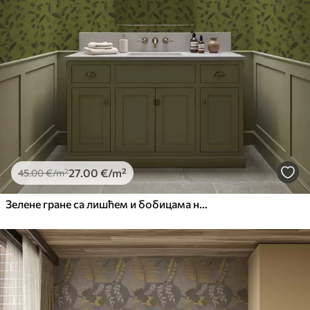
27
.00
€
/m²
45
.00
€
/m²
Зелене гране са лишћем и бобицама на маслини