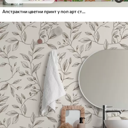
65
.00
39
.00
€
/m²
Апстрактни цветни принт у поп арт стилу