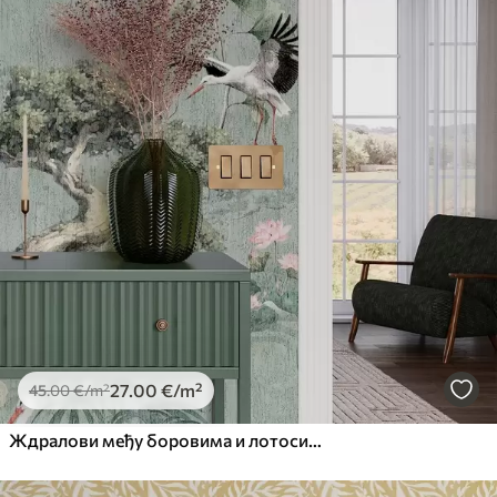
27
.00
€
/m²
45
.00
€
/m²
Ждралови међу боровима и лотосима на мирној зеленој позадини