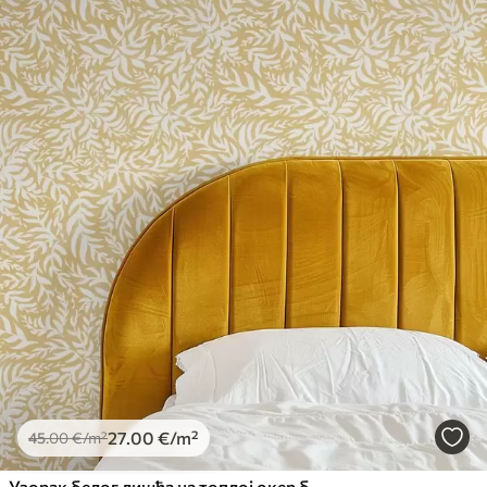
27
.00
€
/m²
45
.00
€
/m²
Узорак белог лишћа на топлој окер боји, вртложни ритам