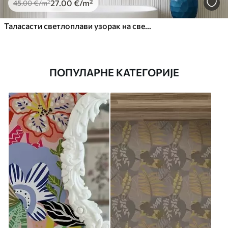
27
.00
€
/m²
45
.00
€
/m²
Таласасти светлоплави узорак на светлој позадини
ПОПУЛАРНЕ КАТЕГОРИЈЕ