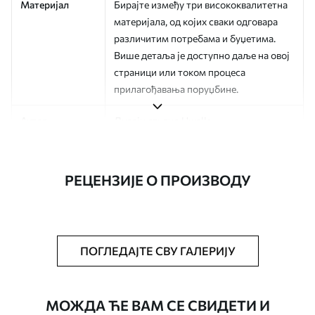
Материјал
Бирајте између три висококвалитетна
материјала, од којих сваки одговара
различитим потребама и буџетима.
Више детаља је доступно даље на овој
страници или током процеса
прилагођавања поруџбине.
Аутор
Дизајн студио Uwalls
Број артикла
a01190v2
РЕЦЕНЗИЈЕ О ПРОИЗВОДУ
Финисхинг
Полу-мат.
Производња
Слика се штампа у вашој наведеној
величини, исечена на идентичне траке
ширине до 50 цм.
ПОГЛЕДАЈТЕ СВУ ГАЛЕРИЈУ
Додатне опције
Можете додати лак и/или лепак за
тапете.
МОЖДА ЋЕ ВАМ СЕ СВИДЕТИ И