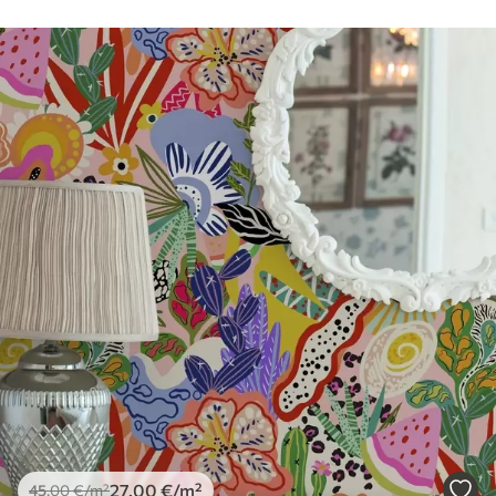
Чишћење
Тапета се може нежно очистити меким
сунђером. Позадине са завршном
обрадом лакова могу се очистити
водом.
Метод примене
Беспрекорна апликација
Доступни материјали
Standard
45
.00
27
.00
€
/m²
Premium
56
.67
34
.00
€
/m²
Premium Vinil
27
.00
€
/m²
45
.00
€
/m²