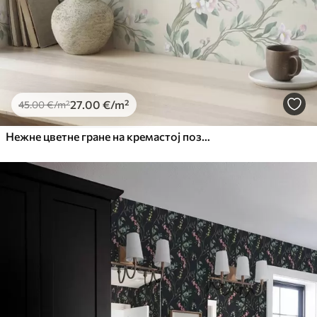
27
.00
€
/m²
45
.00
€
/m²
Нежне цветне гране на кремастој позадини, пастелне боје