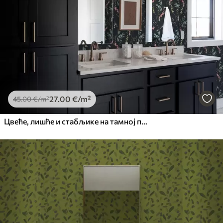
27
.00
€
/m²
45
.00
€
/m²
Цвеће, лишће и стабљике на тамној позадини