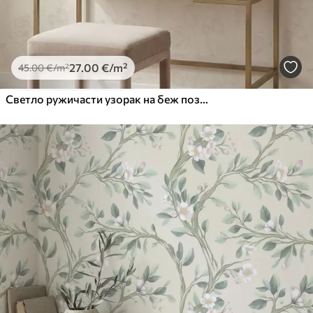
27
.00
€
/m²
45
.00
€
/m²
Светло ружичасти узорак на беж позадини