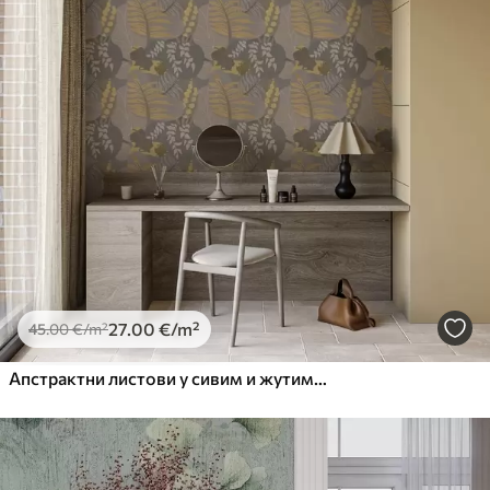
27
.00
€
/m²
45
.00
€
/m²
Апстрактни листови у сивим и жутим тоновима