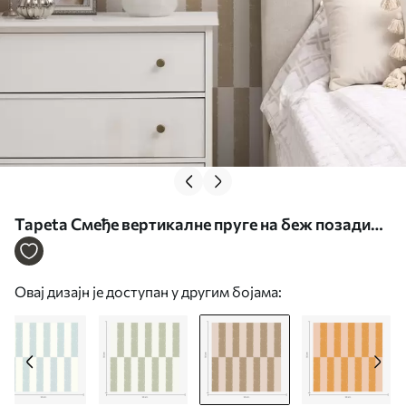
Tapeta Смеђе вертикалне пруге на беж позадини
бр. a01190v2
Овај дизајн је доступан у другим бојама: