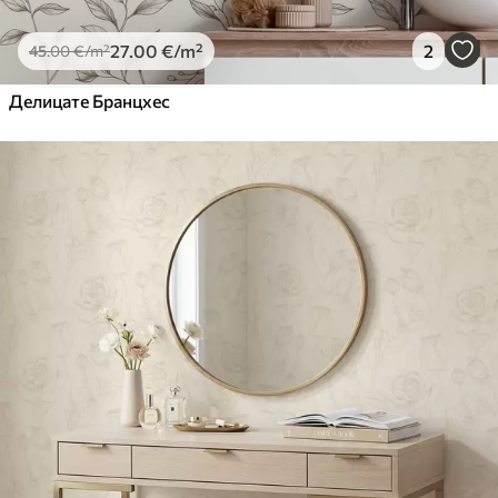
27
.00
€
/m²
2
45
.00
€
/m²
Делицате Бранцхес