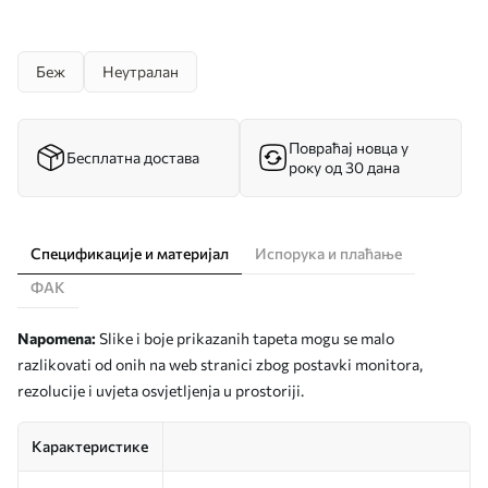
Беж
Неутралан
Повраћај новца у
Бесплатна достава
року од 30 дана
Спецификације и материјал
Испорука и плаћање
ФАК
Napomena:
Slike i boje prikazanih tapeta mogu se malo
razlikovati od onih na web stranici zbog postavki monitora,
rezolucije i uvjeta osvjetljenja u prostoriji.
Карактеристике