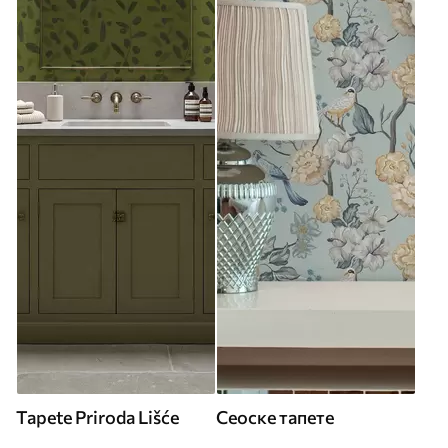
Tapete Priroda Lišće
Сеоске тапете