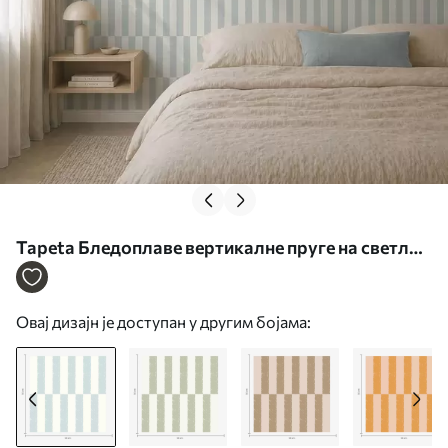
Tapeta Бледоплаве вертикалне пруге на светлој
позадини бр. a01190
Овај дизајн је доступан у другим бојама: