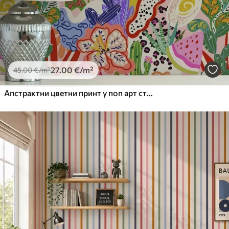
27
.00
€
/m²
45
.00
€
/m²
Апстрактни цветни принт у поп арт стилу