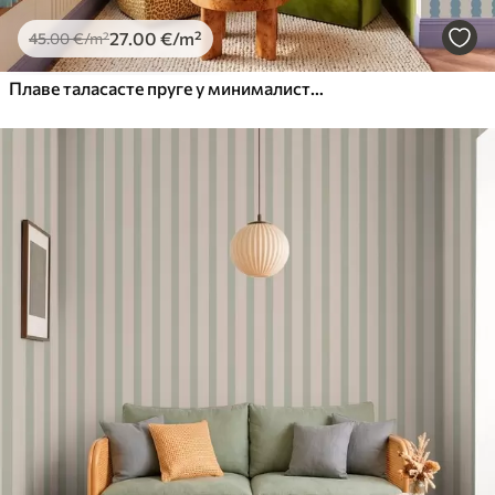
27
.00
€
/m²
45
.00
€
/m²
Плаве таласасте пруге у минималистичком стилу