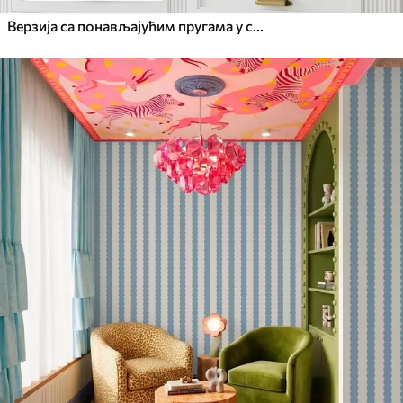
Верзија са понављајућим пругама у сиво-плавим тоновима