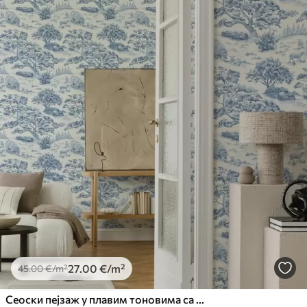
27
.00
€
/m²
45
.00
€
/m²
Сеоски пејзаж у плавим тоновима са овцама и дрвећем