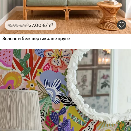
27
.00
€
/m²
45
.00
€
/m²
Зелене и беж вертикалне пруге