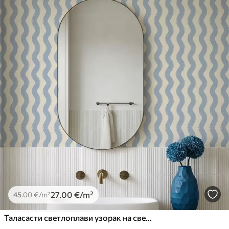
обрадом лакова могу се очистити
водом.
Метод примене
Беспрекорна апликација
Доступни материјали
Standard
45
.00
27
.00
€
/m²
Premium
56
.67
34
.00
€
/m²
Premium Vinil
27
.00
€
/m²
45
.00
€
/m²
65
.00
39
.00
€
/m²
Таласасти светлоплави узорак на светлој позадини