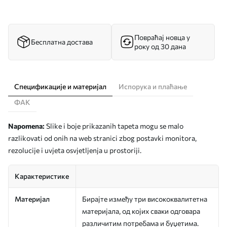
Повраћај новца у
Бесплатна достава
року од 30 дана
Спецификације и материјал
Испорука и плаћање
ФАК
Napomena:
Slike i boje prikazanih tapeta mogu se malo
razlikovati od onih na web stranici zbog postavki monitora,
rezolucije i uvjeta osvjetljenja u prostoriji.
Карактеристике
Материјал
Бирајте између три висококвалитетна
материјала, од којих сваки одговара
различитим потребама и буџетима.