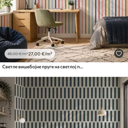
27
.00
€
/m²
45
.00
€
/m²
Светле вишебојне пруге на светлој позадини