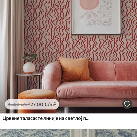
27
.00
€
/m²
45
.00
€
/m²
Црвене таласасте линије на светлој позадини