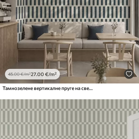
27
.00
€
/m²
45
.00
€
/m²
Тамнозелене вертикалне пруге на светлој позадини