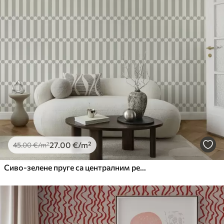
27
.00
€
/m²
45
.00
€
/m²
Сиво-зелене пруге са централним редом кругова