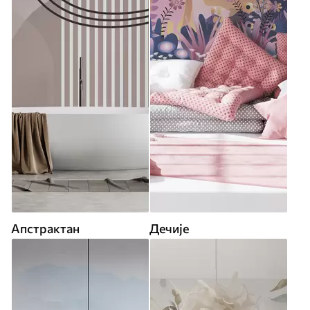
Апстрактан
Дечије