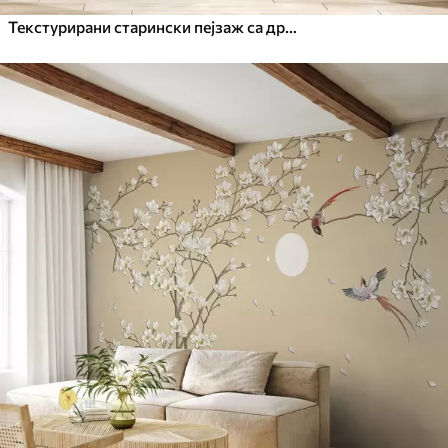
Текстурирани старински пејзаж са дрветом у близини реке и облачним небом, природна уметност у тоновима сепије