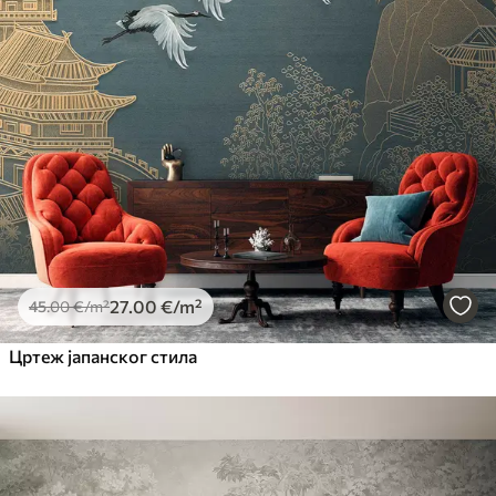
27
.00
€
/m²
45
.00
€
/m²
Цртеж јапанског стила