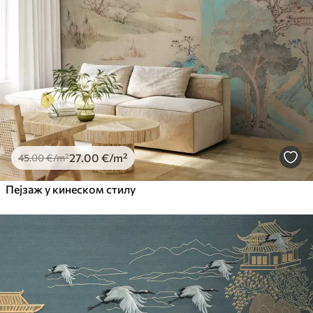
Premium
56
.67
34
.00
€
/m²
Premium Vinil
65
.00
39
.00
€
/m²
Peel and Stick
81
.67
49
.00
€
/m²
27
.00
€
/m²
45
.00
€
/m²
Пејзаж у кинеском стилу