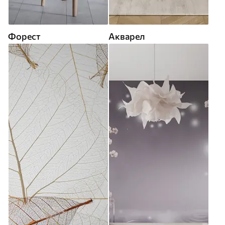
Форест
Акварел