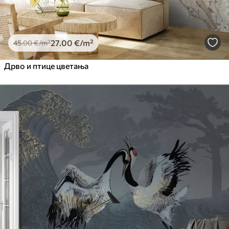
27
.00
€
/m²
45
.00
€
/m²
Дрво и птице цветања