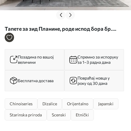
Тапете за зид Планине, роде испод бора бр.
u34508
Позадина по вашој
Спремно за испоруку
величини
за 1–3 радна дана
Повраћај новца у
Бесплатна достава
року од 30 дана
Chinoiseries
Dizalice
Orijentalno
Japanski
Starinska priroda
Scenski
Etnički