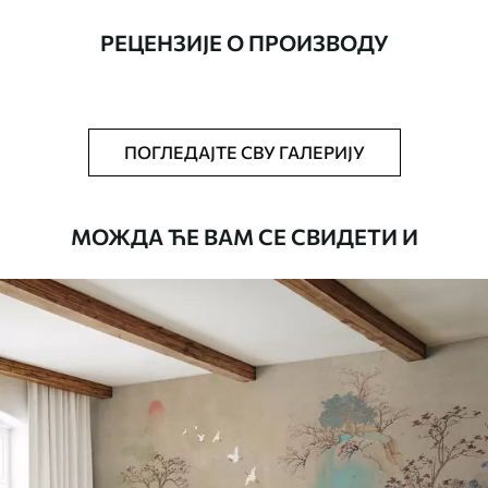
ширине до 50 цм.
РЕЦЕНЗИЈЕ О ПРОИЗВОДУ
Додатно
Можете додати лак и/или лепак за
тапете.
Чишћење
Тапета се може нежно очистити меким
ПОГЛЕДАЈТЕ СВУ ГАЛЕРИЈУ
сунђером. Позадине са завршном
обрадом лакова могу се очистити
водом.
МОЖДА ЋЕ ВАМ СЕ СВИДЕТИ И
Начин примене
Беспрекорна апликација
Доступни материјали
Standard
45
.00
27
.00
€
/m²