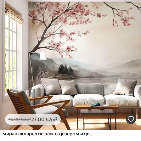
27
.00
€
/m²
45
.00
€
/m²
миран акварел пејзаж са језером и цветним дрветом