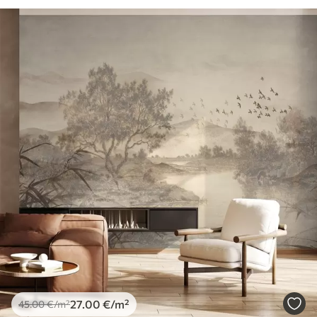
27
.00
€
/m²
45
.00
€
/m²