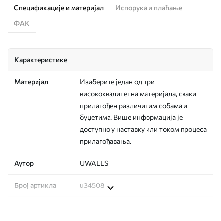
Спецификације и материјал
Испорука и плаћање
ФАК
Карактеристике
Материјал
Изаберите један од три
висококвалитетна материјала, сваки
прилагођен различитим собама и
буџетима. Више информација је
доступно у наставку или током процеса
прилагођавања.
Аутор
UWALLS
Број артикла
u34508
Производња
Слика се штампа у вашој наведеној
величини, исечена на идентичне траке