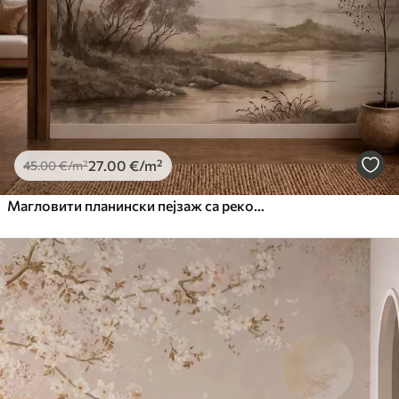
27
.00
€
/m²
45
.00
€
/m²
Магловити планински пејзаж са реком и птицама