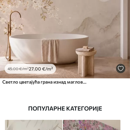
27
.00
€
/m²
45
.00
€
/m²
Светло цветајућа грана изнад магловитих планина и сунца
ПОПУЛАРНЕ КАТЕГОРИЈЕ