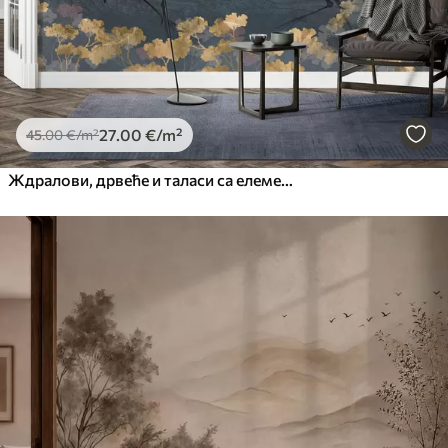
27
.00
€
/m²
45
.00
€
/m²
Ждралови, дрвеће и таласи са елементима у кинеском стилу