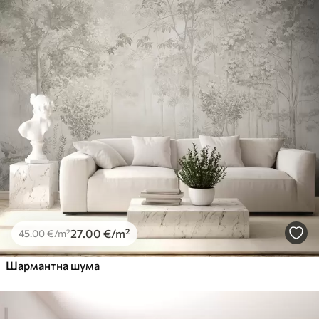
27
.00
€
/m²
45
.00
€
/m²
Шармантна шума