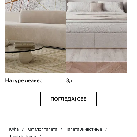
Натуре леавес
3д
ПОГЛЕДАЈ СВЕ
Кућа
Каталог тапета
Тапета Животиње
Тапета Птице