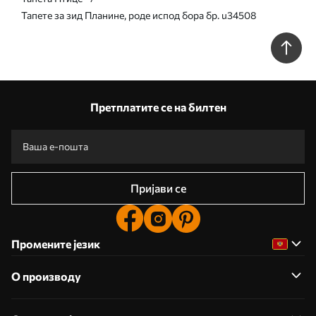
Тапете за зид Планине, роде испод бора бр. u34508
Претплатите се на билтен
Пријави се
Промените језик
О производу