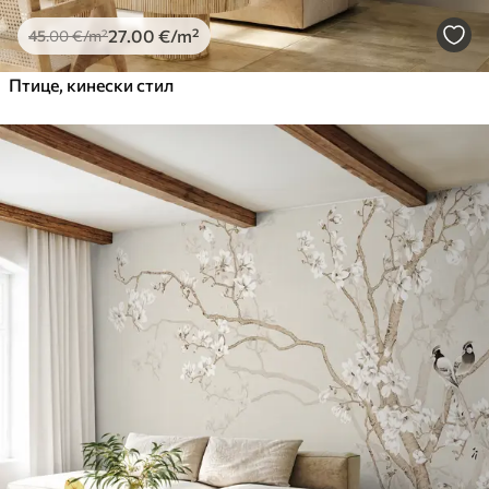
27
.00
€
/m²
45
.00
€
/m²
Птице, кинески стил