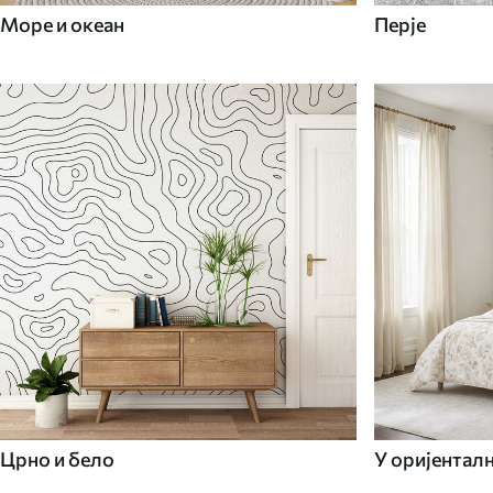
Море и океан
Перје
Црно и бело
У оријентал