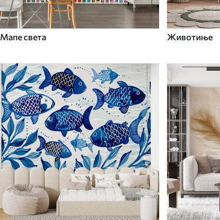
Мапе света
Животиње