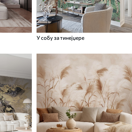
У собу за тинејџере