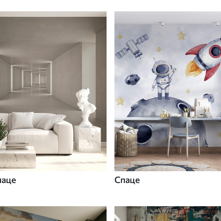
паце
Спаце