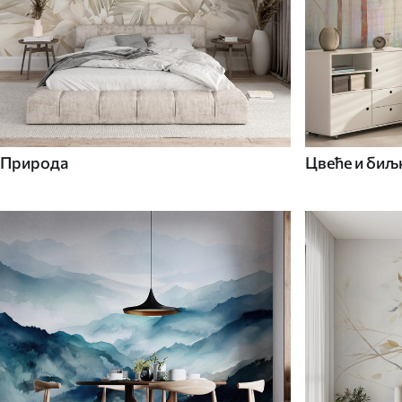
Природа
Цвеће и биљ