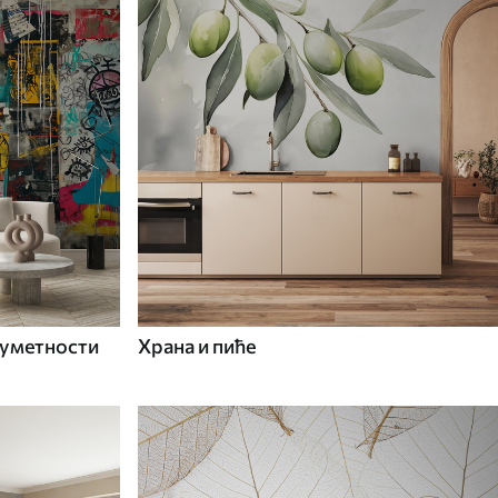
 уметности
Храна и пиће