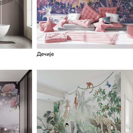
Дечије