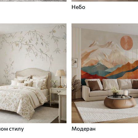
Небо
ном стилу
Модеран