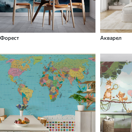
Форест
Акварел