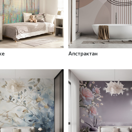
ке
Апстрактан