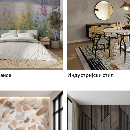
вансе
Индустријски стил