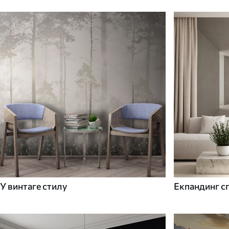
У винтаге стилу
Екпандинг с