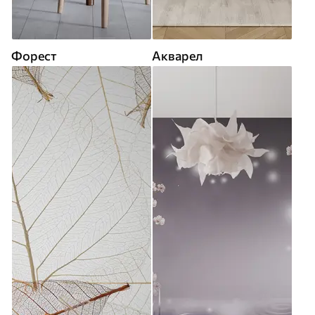
Форест
Акварел