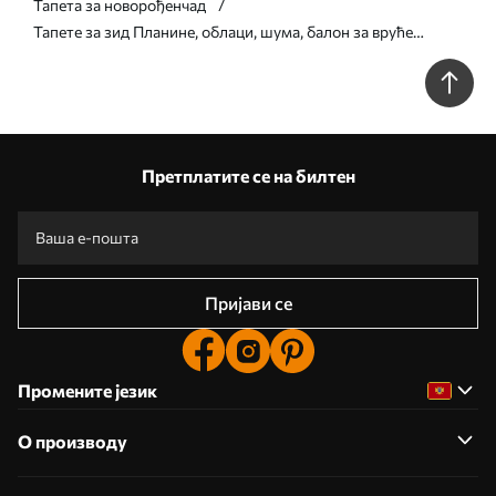
Тапета за новорођенчад
Тапете за зид Планине, облаци, шума, балон за вруће
ваздуха, сунце и птице бр. u96297
Претплатите се на билтен
Пријави се
Промените језик
О производу