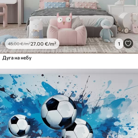
27
.00
€
/m²
1
45
.00
€
/m²
Дуга на небу