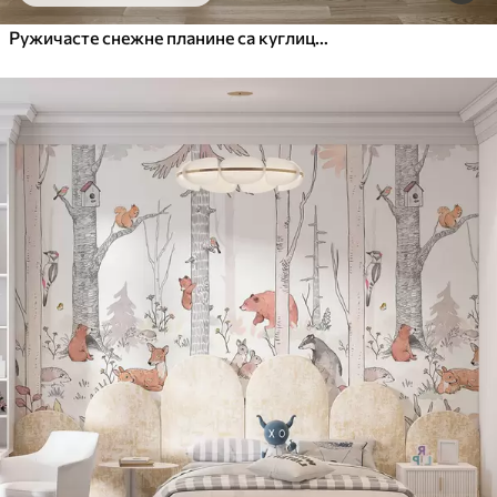
Ружичасте снежне планине са куглицама