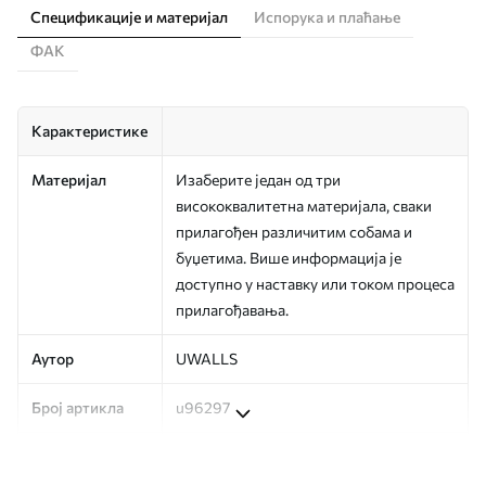
Спецификације и материјал
Испорука и плаћање
ФАК
Карактеристике
Материјал
Изаберите један од три
висококвалитетна материјала, сваки
прилагођен различитим собама и
буџетима. Више информација је
доступно у наставку или током процеса
прилагођавања.
Аутор
UWALLS
Број артикла
u96297
Производња
Слика се штампа у вашој наведеној
величини, исечена на идентичне траке