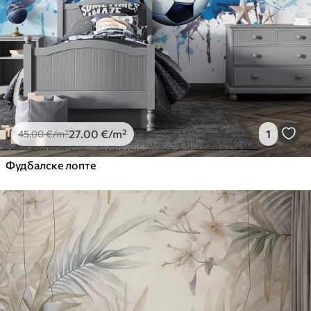
27
.00
€
/m²
1
45
.00
€
/m²
Фудбалске лопте