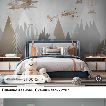
27
.00
€
/m²
45
.00
€
/m²
Планине и авиони, Скандинавски стил