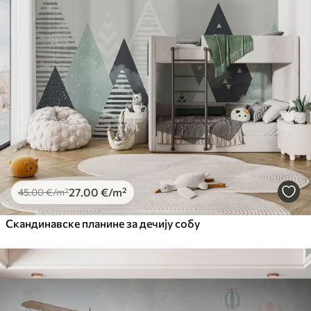
27
.00
€
/m²
45
.00
€
/m²
Скандинавске планине за дечију собу