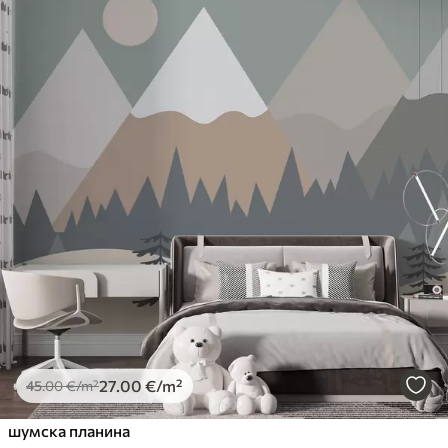
27
.00
€
/m²
45
.00
€
/m²
шумска планина