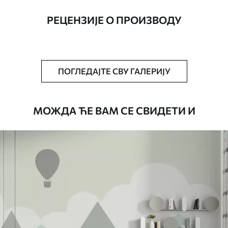
ширине до 50 цм.
РЕЦЕНЗИЈЕ О ПРОИЗВОДУ
Додатно
Можете додати лак и/или лепак за
тапете.
Чишћење
Тапета се може нежно очистити меким
ПОГЛЕДАЈТЕ СВУ ГАЛЕРИЈУ
сунђером. Позадине са завршном
обрадом лакова могу се очистити
водом.
МОЖДА ЋЕ ВАМ СЕ СВИДЕТИ И
Начин примене
Беспрекорна апликација
Доступни материјали
Standard
45
.00
27
.00
€
/m²