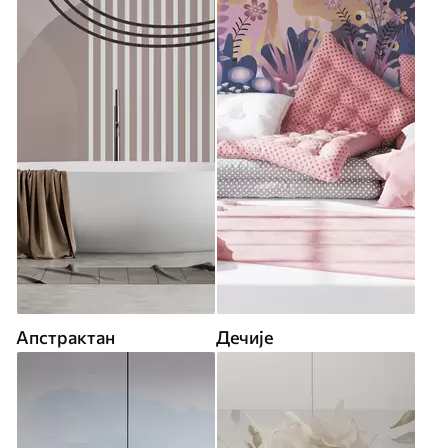
Апстрактан
Дечије