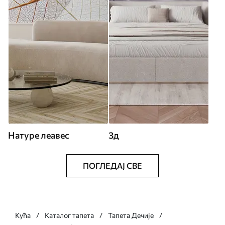
Натуре леавес
3д
ПОГЛЕДАЈ СВЕ
Кућа
Каталог тапета
Тапета Дечије