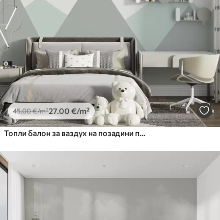
Premium
56
.67
34
.00
€
/m²
Premium Vinil
65
.00
39
.00
€
/m²
Peel and Stick
81
.67
49
.00
€
/m²
27
.00
€
/m²
45
.00
€
/m²
Топли балон за ваздух на позадини планина менте