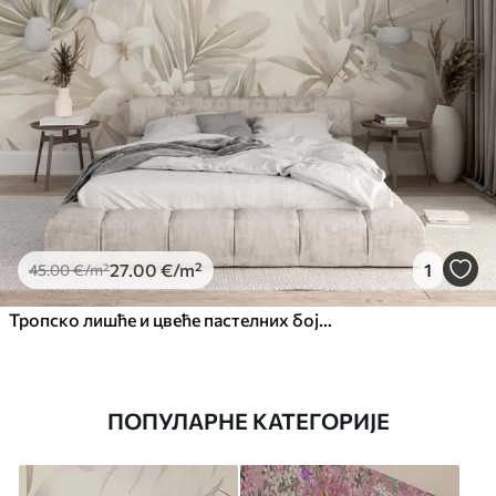
27
.00
€
/m²
1
45
.00
€
/m²
Тропско лишће и цвеће пастелних боја, са светло зеленим, кремастим и суптилним ружичастим
ПОПУЛАРНЕ КАТЕГОРИЈЕ