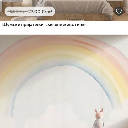
27
.00
€
/m²
45
.00
€
/m²
Шумски пријатељи, смешне животиње