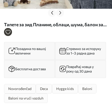
Тапете за зид Планине, облаци, шума, балон за
вруће ваздуха, сунце и птице бр. u96297
Позадина по вашој
Спремно за испоруку
величини
за 1–3 радна дана
Повраћај новца у
Бесплатна достава
року од 30 дана
Novorođenčad
Deca
Hygge kids
Baloni
Baloni na vrući vazduh