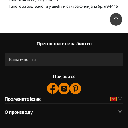
Тапете за зид Балони у цвећу и сакура филијала бр. u94445
Претплатите се на билтен
Пријави се
Промените језик
О производу