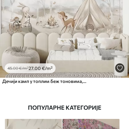
27
.00
€
/m²
45
.00
€
/m²
Дечији камп у топлим беж тоновима, шатор и шумске животиње
ПОПУЛАРНЕ КАТЕГОРИЈЕ