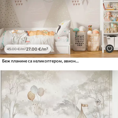
27
.00
€
/m²
45
.00
€
/m²
Беж планине са хеликоптером, авионом и животињама