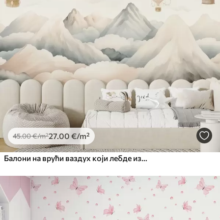
27
.00
€
/m²
45
.00
€
/m²
Балони на врући ваздух који лебде изнад планина у неутралним, меким пастелним тоновима