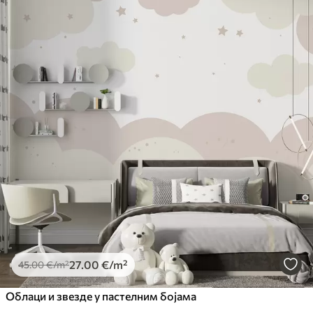
27
.00
€
/m²
45
.00
€
/m²
Облаци и звезде у пастелним бојама