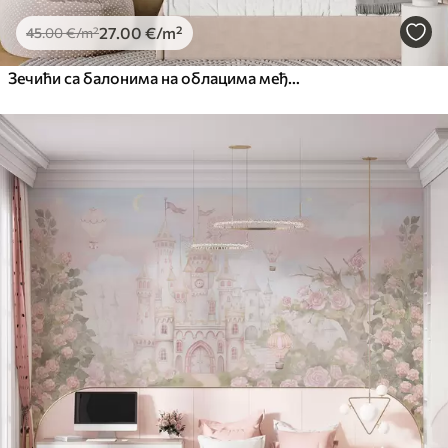
27
.00
€
/m²
45
.00
€
/m²
Зечићи са балонима на облацима међу планинским врховима