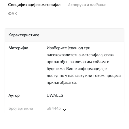
Спецификације и материјал
Испорука и плаћање
ФАК
Карактеристике
Материјал
Изаберите један од три
висококвалитетна материјала, сваки
прилагођен различитим собама и
буџетима. Више информација је
доступно у наставку или током процеса
прилагођавања.
Аутор
UWALLS
Број артикла
u94445
Финисхинг
Полу-мат.