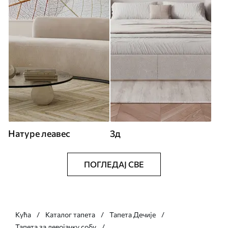
Натуре леавес
3д
ПОГЛЕДАЈ СВЕ
Кућа
Каталог тапета
Тапета Дечије
Тапета за девојачку собу