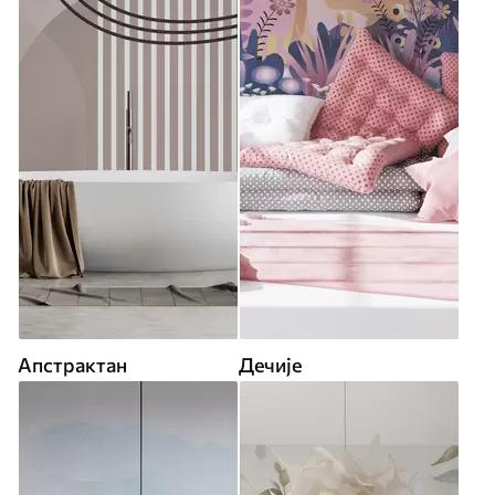
Апстрактан
Дечије