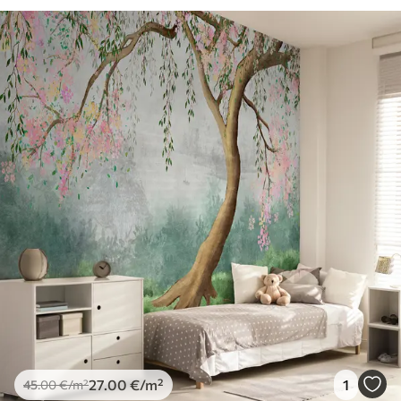
27
.00
€
/m²
1
45
.00
€
/m²