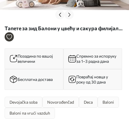
Тапете за зид Балони у цвећу и сакура филијала
бр. u94445
Позадина по вашој
Спремно за испоруку
величини
за 1–3 радна дана
Повраћај новца у
Бесплатна достава
року од 30 дана
Devojačka soba
Novorođenčad
Deca
Baloni
Baloni na vrući vazduh