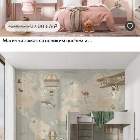
27
.00
€
/m²
45
.00
€
/m²
Магични замак са великим цвећем и дрвећем