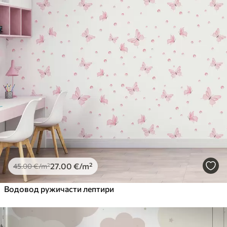
27
.00
€
/m²
45
.00
€
/m²
Водовод ружичасти лептири