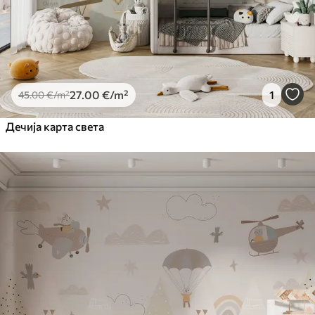
27
.00
€
/m²
1
45
.00
€
/m²
Дечија карта света