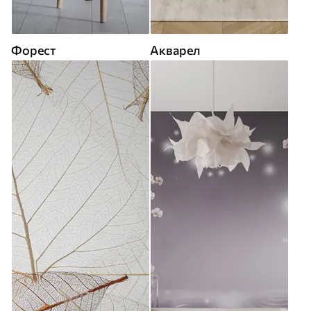
Форест
Акварел