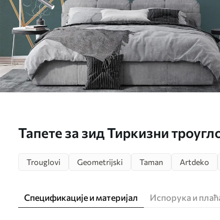
Тапете за зид Тиркизни троугл
уметност бр. u47801
Trouglovi
Geometrijski
Taman
Artdeko
Спецификације и материјал
Испорука и пла