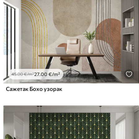
27
.00
€
/m²
45
.00
€
/m²
Сажетак Бохо узорак