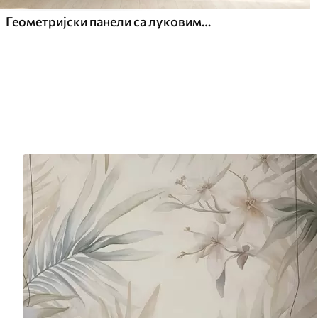
Геометријски панели са луковима и акцентима шампањца