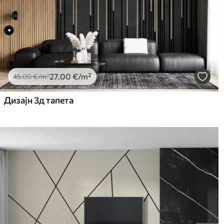
27
.00
€
/m²
45
.00
€
/m²
Дизајн 3д тапета