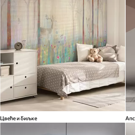
Цвеће и биљке
Апс