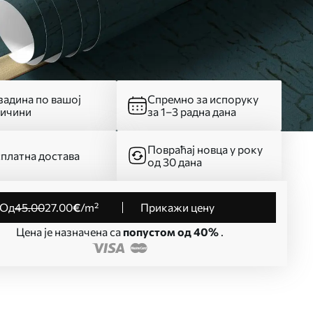
адина по вашој
Спремно за испоруку
личини
за 1–3 радна дана
Повраћај новца у року
платна достава
од 30 дана
од
45
.00
27
.00
€
/m²
Прикажи цену
Цена је назначена са
попустом од 40%
.