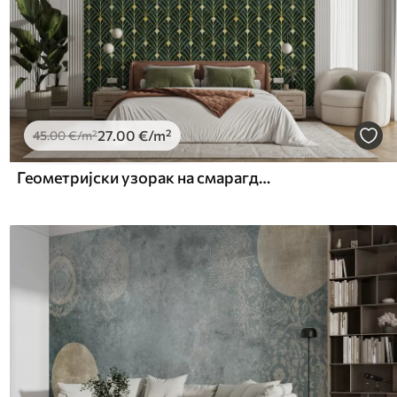
27
.00
€
/m²
45
.00
€
/m²
Геометријски узорак на смарагдној позадини