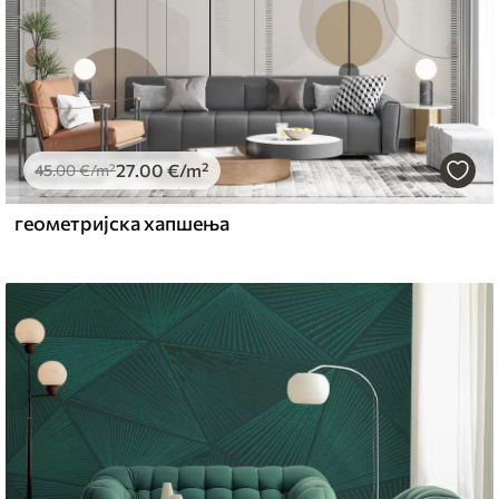
27
.00
€
/m²
45
.00
€
/m²
геометријска хапшења