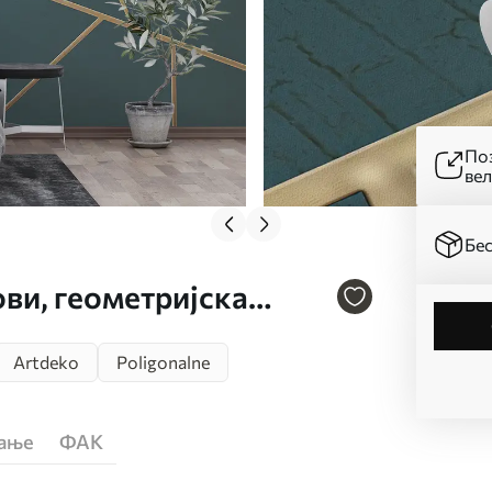
Поз
ве
Бес
ови, геометријска
Artdeko
Poligonalne
ћање
ФАК