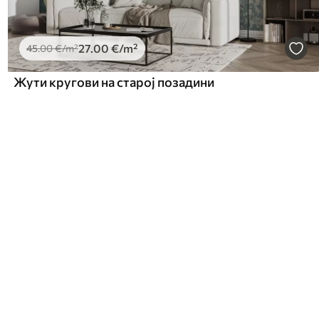
27
.00
€
/m²
45
.00
€
/m²
Жути кругови на старој позадини