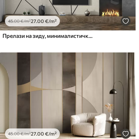
27
.00
€
/m²
45
.00
€
/m²
Прелази на зиду, минималистички стил
27
.00
€
/m²
45
.00
€
/m²