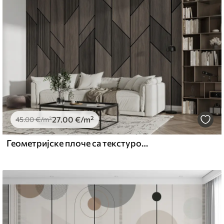
emium
67
34
.00
€
/m²
27
.00
€
/m²
l and Stick
45
.00
€
/m²
67
49
.00
€
/m²
Геометријске плоче са текстуром дрвета