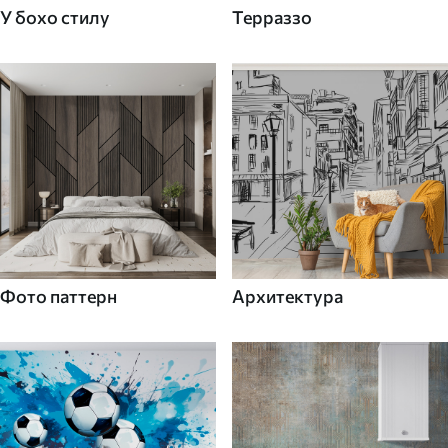
У бохо стилу
Терраззо
Фото паттерн
Архитектура