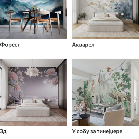
Форест
Акварел
3д
У собу за тинејџере