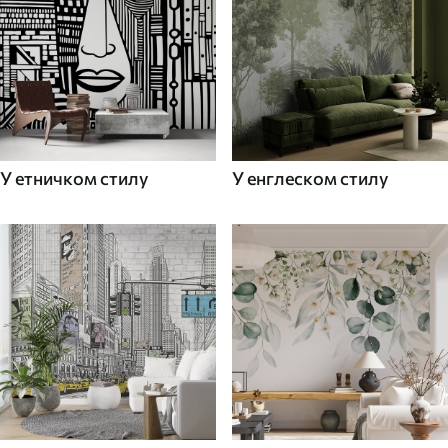
У етничком стилу
У енглеском стилу