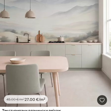
27
.00
€
/m²
45
.00
€
/m²
Текстурирани планински пејзаж