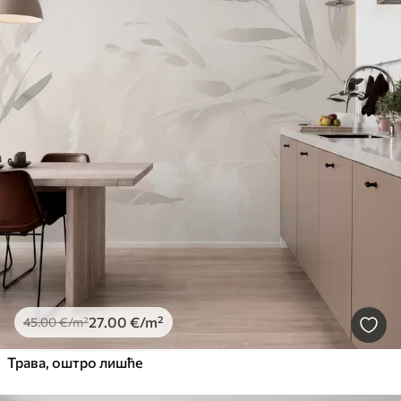
27
.00
€
/m²
45
.00
€
/m²
Трава, оштро лишће