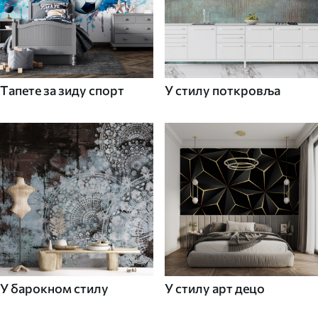
Tапете за зиду спорт
У стилу поткровља
У барокном стилу
У стилу арт децо