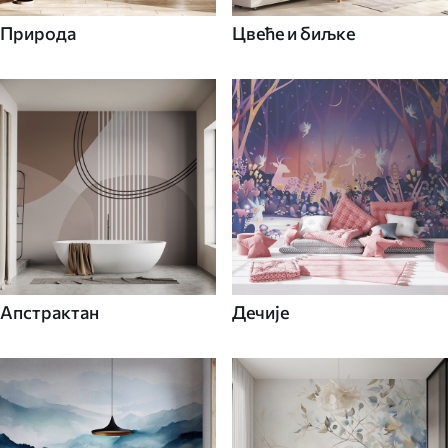
Природа
Цвеће и биљке
Апстрактан
Дечије