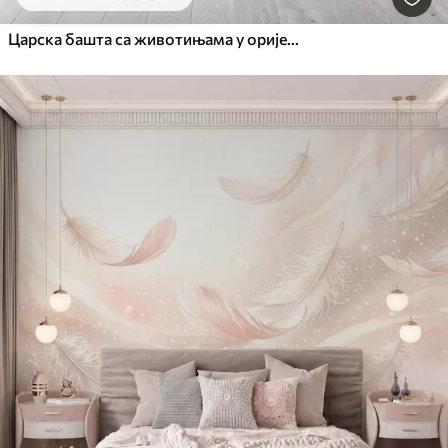
Царска башта са животињама у оријенталном стилу — мајмуном, леопардом, тигром, пауном и чапљом