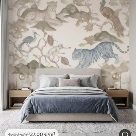
27
.00
€
/m²
45
.00
€
/m²