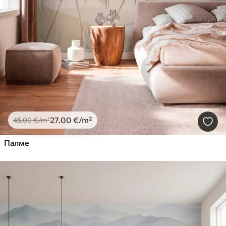
27
.00
€
/m²
45
.00
€
/m²
Палме