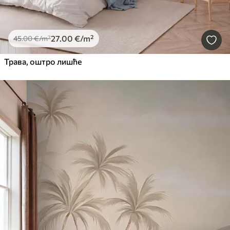
27
.00
€
/m²
45
.00
€
/m²
Трава, оштро лишће