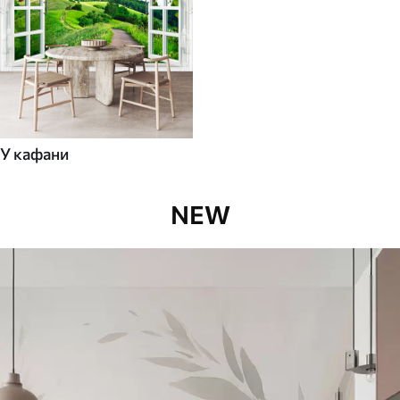
У кафани
NEW