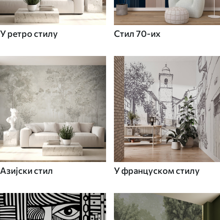
У ретро стилу
Стил 70-их
Азијски стил
У француском стилу