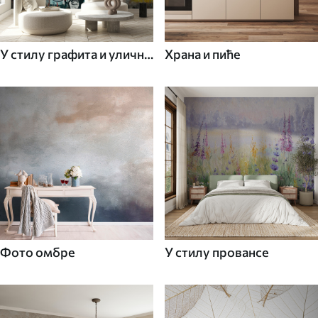
У стилу графита и уличне
Храна и пиће
уметности
Фото омбре
У стилу провансе