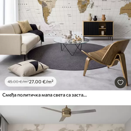
27
.00
€
/m²
45
.00
€
/m²
Смеђа политичка мапа света са заставама на енглеском језику