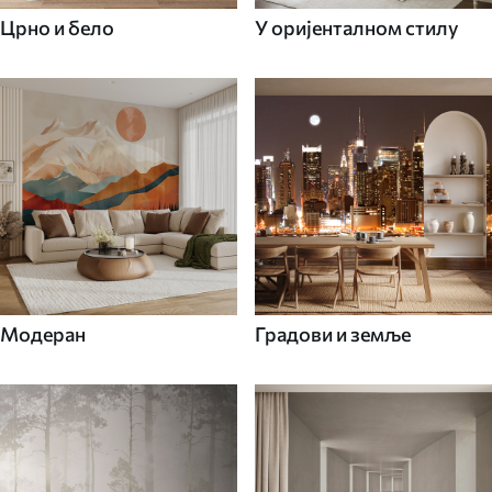
Црно и бело
У оријенталном стилу
Модеран
Градови и земље