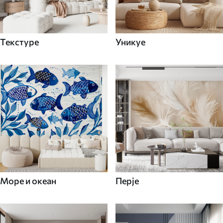
Текстуре
Уникуе
Море и океан
Перје