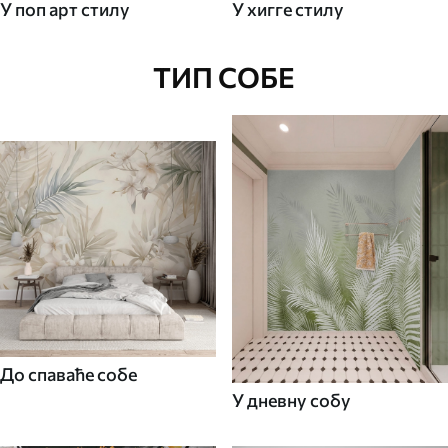
У поп арт стилу
У хигге стилу
ТИП СОБЕ
До спаваће собе
У дневну собу