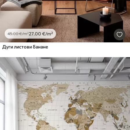
27
.00
€
/m²
45
.00
€
/m²
Дуги листови банане