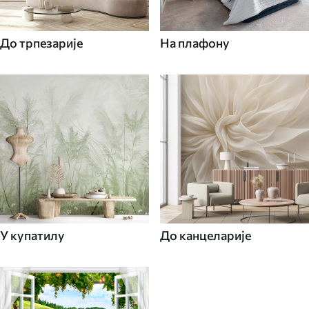
До трпезарије
На плафону
У купатилу
До канцеларије