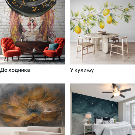
До ходника
У кухињу