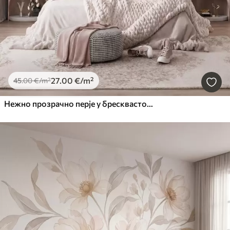
27
.00
€
/m²
45
.00
€
/m²
Нежно прозрачно перје у бресквасто-ружичастој измаглици са сјајем