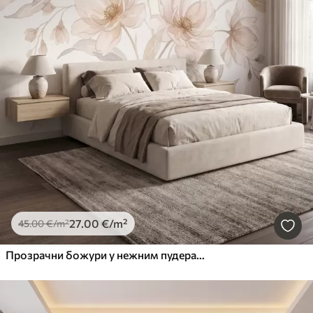
27
.00
€
/m²
45
.00
€
/m²
Прозрачни божури у нежним пудерасто-беж тоновима