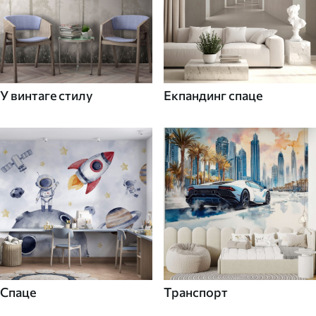
У винтаге стилу
Екпандинг спаце
Спаце
Транспорт