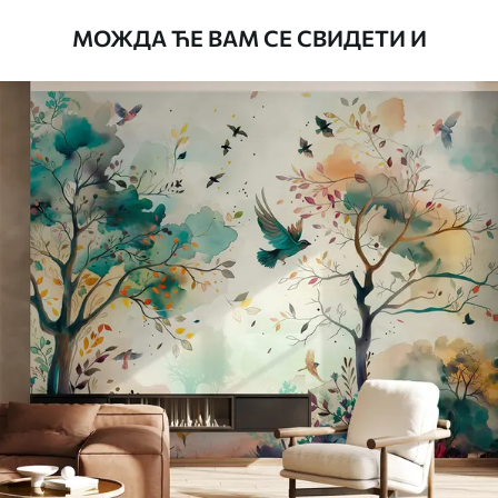
водом.
МОЖДА ЋЕ ВАМ СЕ СВИДЕТИ И
Начин примене
Беспрекорна апликација
Доступни материјали
Standard
45
.00
27
.00
€
/m²
Premium
56
.67
34
.00
€
/m²
Premium Vinil
65
.00
39
.00
€
/m²
Peel and Stick