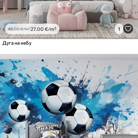
27
.00
€
/m²
1
45
.00
€
/m²
Дуга на небу