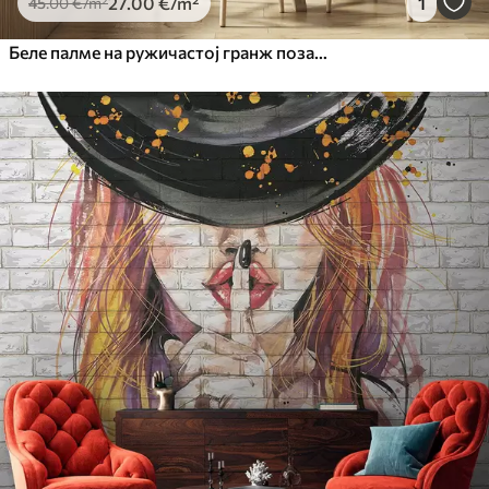
27
.00
€
/m²
1
45
.00
€
/m²
Беле палме на ружичастој гранж позадини. у зеленим бојама