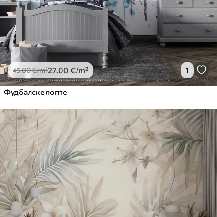
27
.00
€
/m²
1
45
.00
€
/m²
Фудбалске лопте