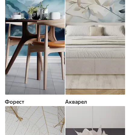
Форест
Акварел