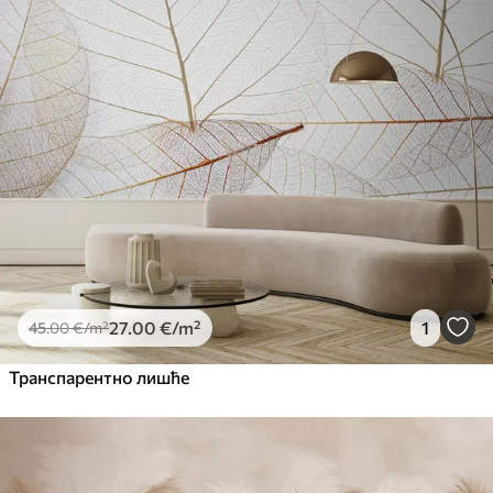
27
.00
€
/m²
1
45
.00
€
/m²
Транспарентно лишће