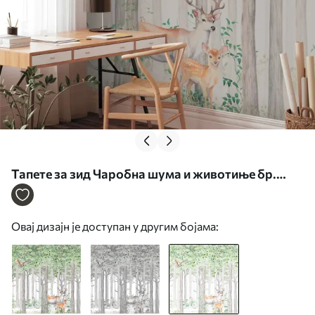
Тапете за зид Чаробна шума и животиње бр.
u97629v2
Овај дизајн је доступан у другим бојама: