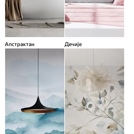
Апстрактан
Дечије