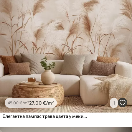
27
.00
€
/m²
1
45
.00
€
/m²
Елегантна пампас трава цвета у меким беж и млечним тоновима