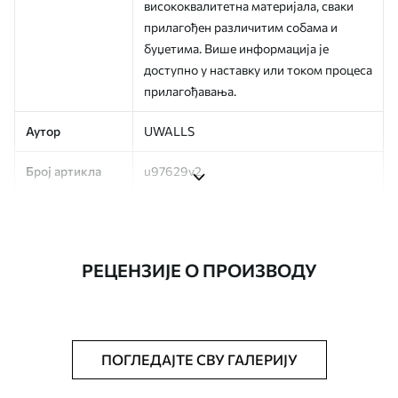
висококвалитетна материјала, сваки
прилагођен различитим собама и
буџетима. Више информација је
доступно у наставку или током процеса
прилагођавања.
Аутор
UWALLS
Број артикла
u97629v2
Производња
Слика се штампа у вашој наведеној
величини, исечена на идентичне траке
ширине до 50 цм.
РЕЦЕНЗИЈЕ О ПРОИЗВОДУ
Додатно
Можете додати лак и/или лепак за
тапете.
Чишћење
Тапета се може нежно очистити меким
ПОГЛЕДАЈТЕ СВУ ГАЛЕРИЈУ
сунђером. Позадине са завршном
обрадом лакова могу се очистити