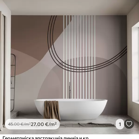
27
.00
€
/m²
1
45
.00
€
/m²
Геометријска апстракција линија и круг минимализам модеран стил