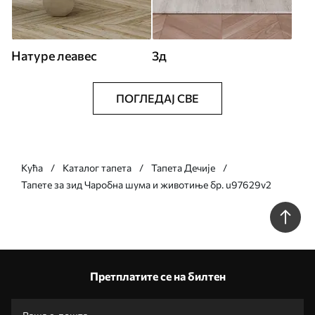
Натуре леавес
3д
ПОГЛЕДАЈ СВЕ
Кућа
Каталог тапета
Тапета Дечије
Тапете за зид Чаробна шума и животиње бр. u97629v2
Претплатите се на билтен