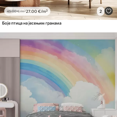
81
.67
49
.00
€
/m²
27
.00
€
/m²
2
45
.00
€
/m²
Боје птица на јесењим гранама