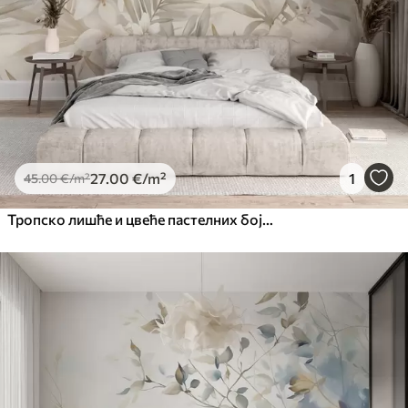
27
.00
€
/m²
1
45
.00
€
/m²
Тропско лишће и цвеће пастелних боја, са светло зеленим, кремастим и суптилним ружичастим