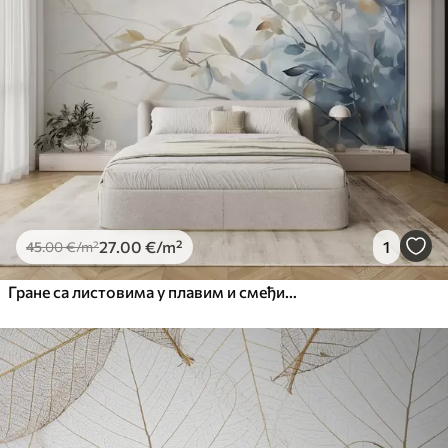
27
.00
€
/m²
1
45
.00
€
/m²
Гране са листовима у плавим и смеђим тоновима, светле позадине, меке и нежне, акварел стил