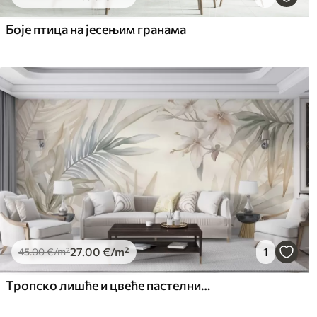
65
.00
81
.
39
.00
€
/m²
Боје птица на јесењим гранама
27
.00
€
/m²
1
45
.00
€
/m²
Тропско лишће и цвеће пастелних боја, са светло зеленим, кремастим и суптилним ружичастим