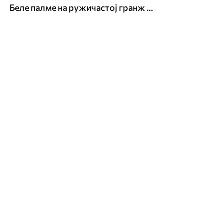
Беле палме на ружичастој гранж позадини. у зеленим бојама