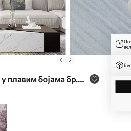
Поз
ве
Бес
 у плавим бојама бр.