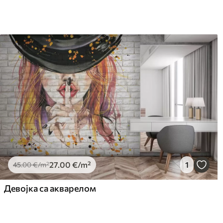
27
.00
€
/m²
1
45
.00
€
/m²
Девојка са акварелом