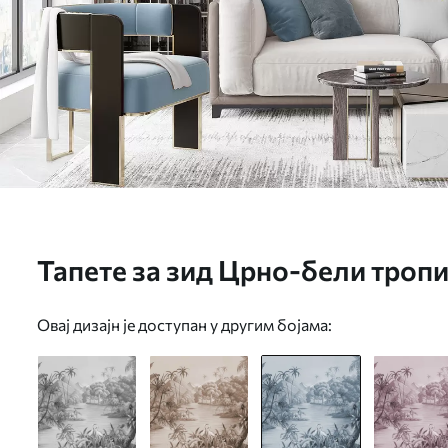
Тапете за зид Црно-бели тропи
u59040v2
Овај дизајн је доступан у другим бојама: