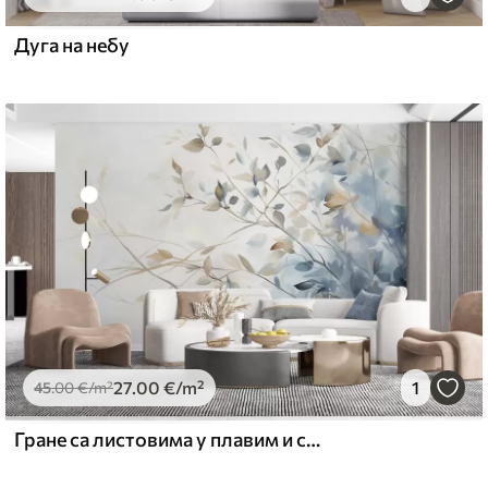
67
49
.00
€
/m²
Дуга на небу
27
.00
€
/m²
1
45
.00
€
/m²
Гране са листовима у плавим и смеђим тоновима, светле позадине, меке и нежне, акварел стил