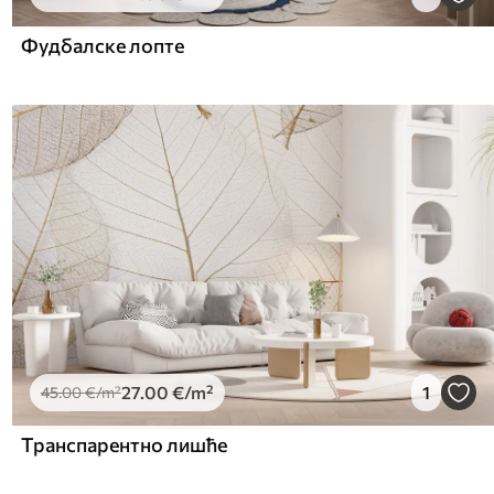
Фудбалске лопте
27
.00
€
/m²
1
45
.00
€
/m²
Транспарентно лишће