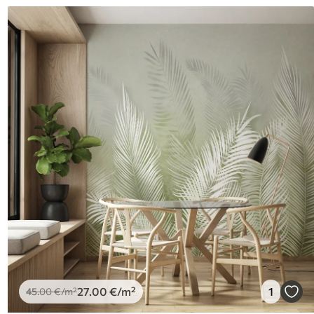
27
.00
€
/m²
1
45
.00
€
/m²