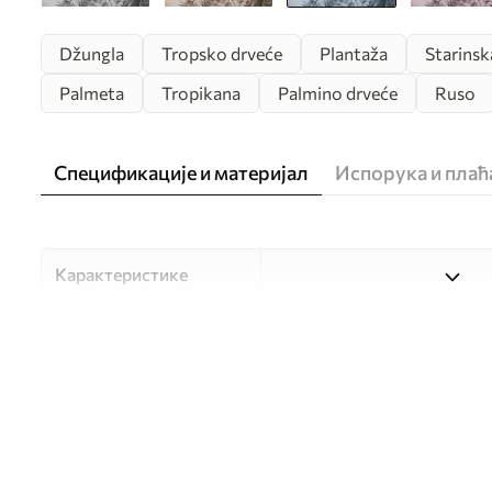
Džungla
Tropsko drveće
Plantaža
Starinsk
Palmeta
Tropikana
Palmino drveće
Ruso
Спецификације и материјал
Испорука и пла
Карактеристике
Материјал
Изаберите један од три ви
прилагођен различитим со
доступно у наставку или 
Аутор
UWALLS
Број артикла
u59040v2