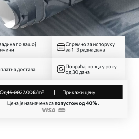
адина по вашој
Спремно за испоруку
личини
за 1–3 радна дана
Повраћај новца у року
платна достава
од 30 дана
од
45
.00
27
.00
€
/m²
Прикажи цену
Цена је назначена са
попустом од 40%
.