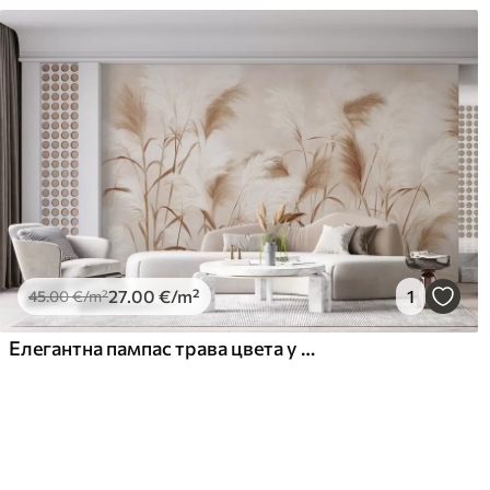
27
.00
€
/m²
1
45
.00
€
/m²
Елегантна пампас трава цвета у меким беж и млечним тоновима