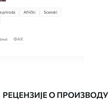
a priroda
Afrički
Scenski
ћање
ФАК
сококвалитетна материјала, сваки
бама и буџетима. Више информација је
током процеса прилагођавања.
РЕЦЕНЗИЈЕ О ПРОИЗВОДУ