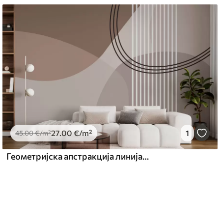
27
.00
€
/m²
1
45
.00
€
/m²
Геометријска апстракција линија и круг минимализам модеран стил