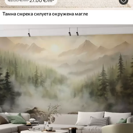
27
.00
€
/m²
45
.00
€
/m²
Тамна смрека силуета окружена магле