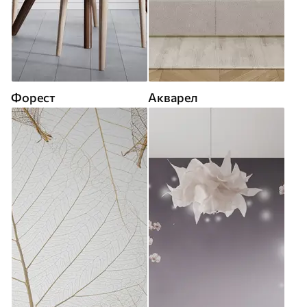
Форест
Акварел