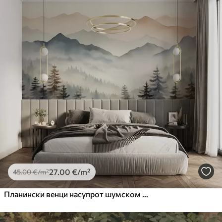
27
.00
€
/m²
45
.00
€
/m²
Планински венци насупрот шумском акварелу