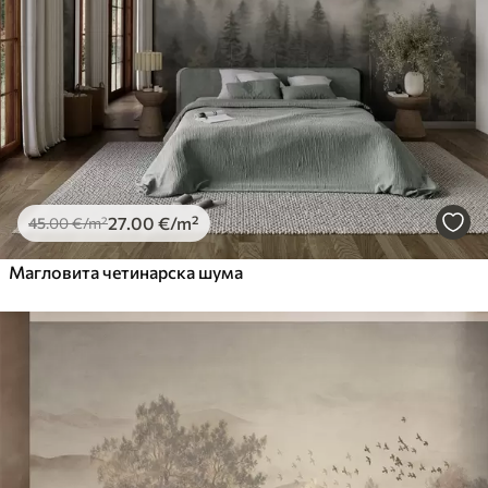
27
.00
€
/m²
45
.00
€
/m²
Магловита четинарска шума