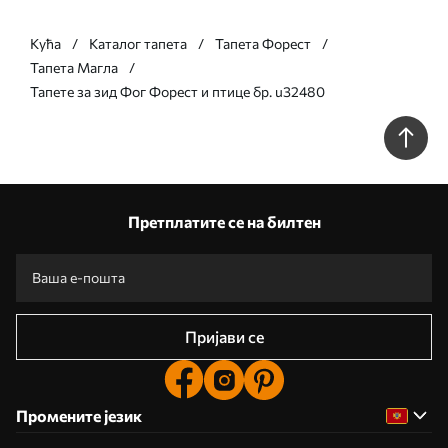
Кућа
Каталог тапета
Тапета Форест
Тапета Магла
Тапете за зид Фог Форест и птице бр. u32480
Претплатите се на билтен
Пријави се
Промените језик