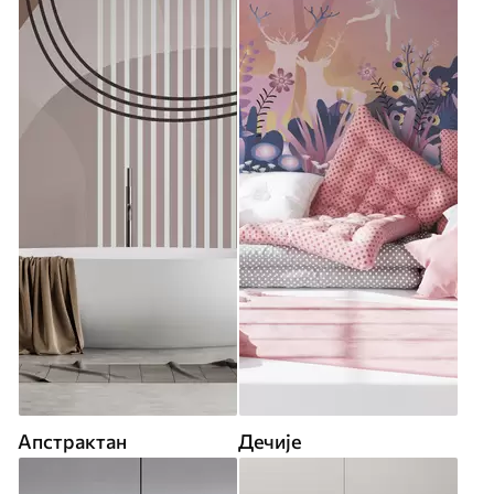
Апстрактан
Дечије