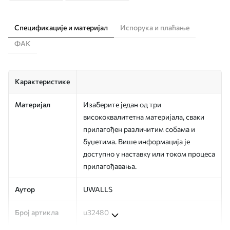
Спецификације и материјал
Испорука и плаћање
ФАК
Карактеристике
Материјал
Изаберите један од три
висококвалитетна материјала, сваки
прилагођен различитим собама и
буџетима. Више информација је
доступно у наставку или током процеса
прилагођавања.
Аутор
UWALLS
Број артикла
u32480