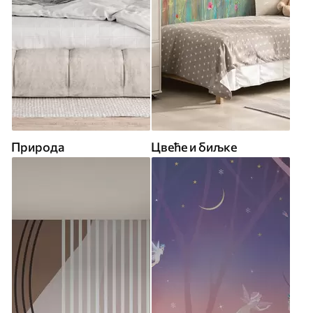
Природа
Цвеће и биљке