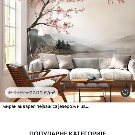
27
.00
€
/m²
45
.00
€
/m²
миран акварел пејзаж са језером и цветним дрветом
ПОПУЛАРНЕ КАТЕГОРИЈЕ