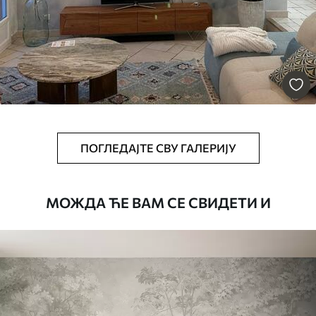
Premium
56
.67
34
.00
€
/m²
Premium Vinil
65
.00
39
.00
€
/m²
ПОГЛЕДАЈТЕ СВУ ГАЛЕРИЈУ
Peel and Stick
81
.67
49
.00
€
/m²
МОЖДА ЋЕ ВАМ СЕ СВИДЕТИ И