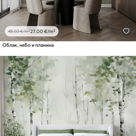
27
.00
€
/m²
45
.00
€
/m²
Облак, небо и планина