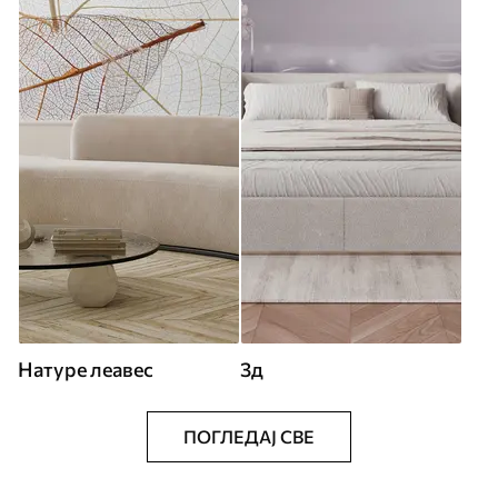
Натуре леавес
3д
ПОГЛЕДАЈ СВЕ