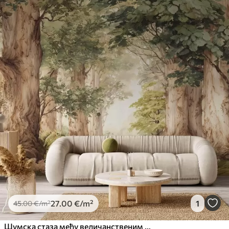
27
.00
€
/m²
1
45
.00
€
/m²
Шумска стаза међу величанственим дрвећем у акварелном стилу