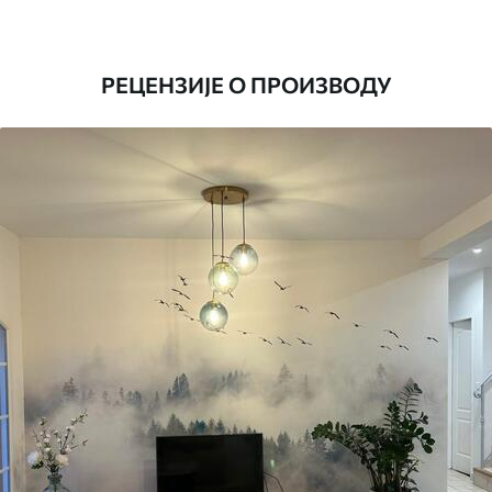
Производња
Слика се штампа у вашој наведеној
величини, исечена на идентичне траке
ширине до 50 цм.
РЕЦЕНЗИЈЕ О ПРОИЗВОДУ
Додатно
Можете додати лак и/или лепак за
тапете.
Чишћење
Тапета се може нежно очистити меким
сунђером. Позадине са завршном
обрадом лакова могу се очистити
водом.
Начин примене
Беспрекорна апликација
Доступни материјали
Standard
45
.00
27
.00
€
/m²