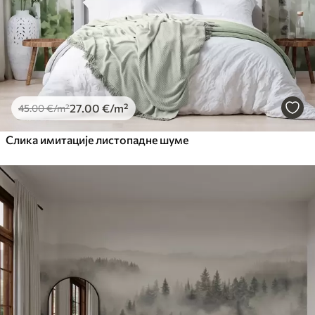
27
.00
€
/m²
45
.00
€
/m²
Слика имитације листопадне шуме