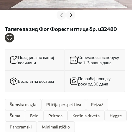
Тапете за зид Фог Форест и птице бр. u32480
Позадина по вашој
Спремно за испоруку
величини
за 1–3 радна дана
Повраћај новца у
Бесплатна достава
року од 30 дана
Šumska magla
Ptičija perspektiva
Pejzaž
Šuma
Belo
Priroda
Krošnja drveta
Hygge
Panoramski
Minimalističko