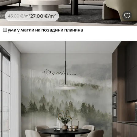
27
.00
€
/m²
45
.00
€
/m²
Шума у магли на позадини планина