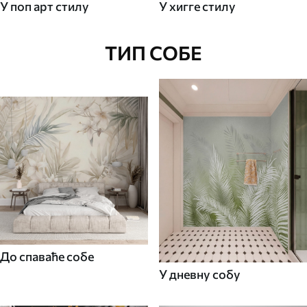
У поп арт стилу
У хигге стилу
ТИП СОБЕ
До спаваће собе
У дневну собу