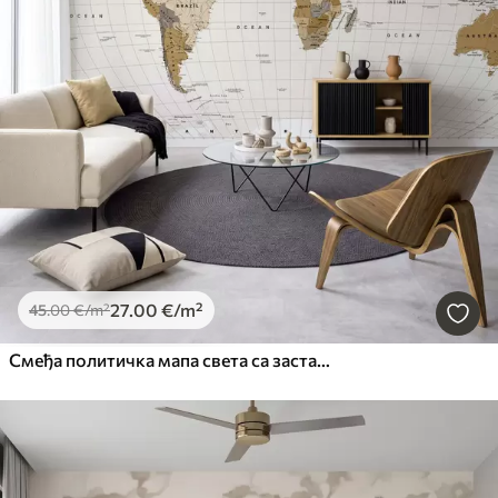
27
.00
€
/m²
45
.00
€
/m²
Смеђа политичка мапа света са заставама на енглеском језику