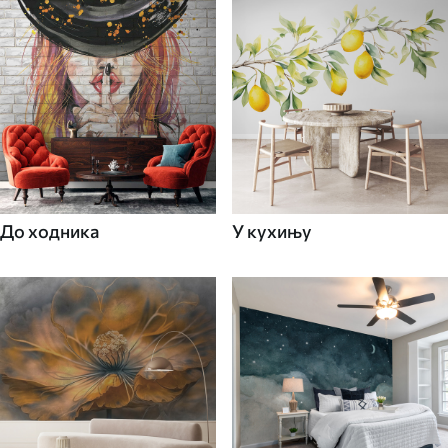
До ходника
У кухињу