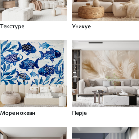
Текстуре
Уникуе
Море и океан
Перје