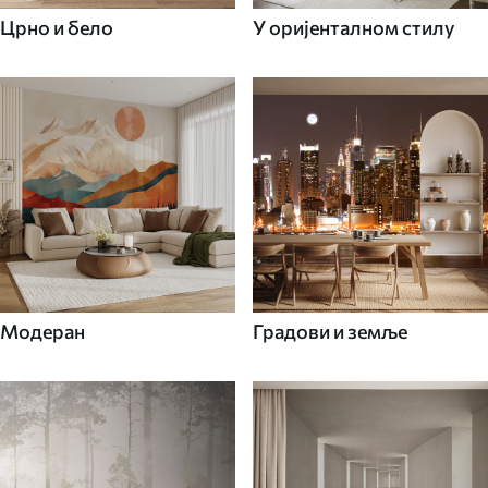
Црно и бело
У оријенталном стилу
Модеран
Градови и земље