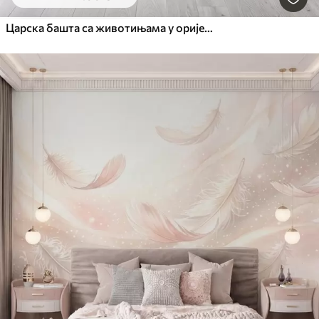
Царска башта са животињама у оријенталном стилу — мајмуном, леопардом, тигром, пауном и чапљом