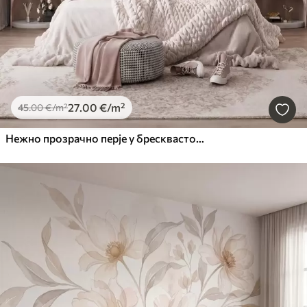
27
.00
€
/m²
45
.00
€
/m²
Нежно прозрачно перје у бресквасто-ружичастој измаглици са сјајем