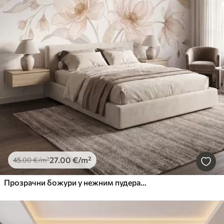
27
.00
€
/m²
45
.00
€
/m²
Прозрачни божури у нежним пудерасто-беж тоновима