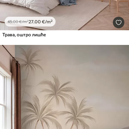
27
.00
€
/m²
45
.00
€
/m²
Трава, оштро лишће