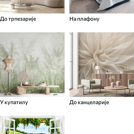
До трпезарије
На плафону
У купатилу
До канцеларије