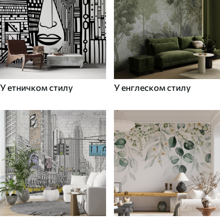
У етничком стилу
У енглеском стилу