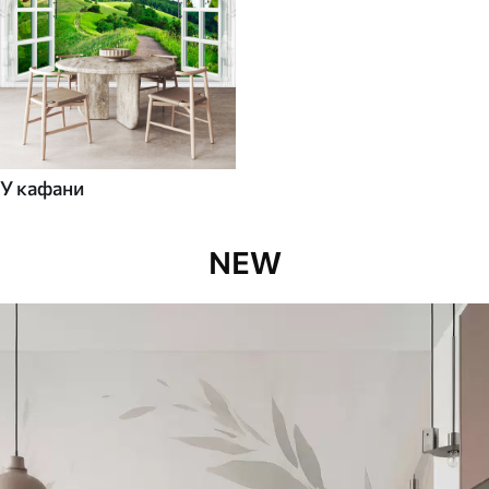
У кафани
NEW