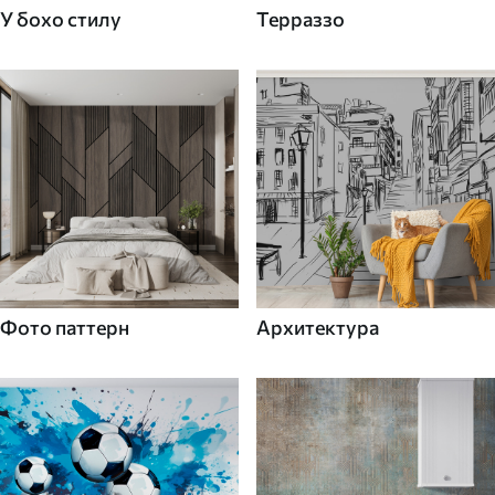
У бохо стилу
Терраззо
Фото паттерн
Архитектура