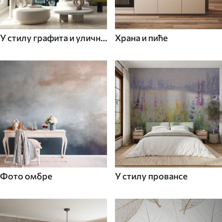
У стилу графита и уличне
Храна и пиће
уметности
Фото омбре
У стилу провансе