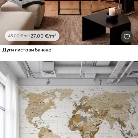
27
.00
€
/m²
45
.00
€
/m²
Дуги листови банане