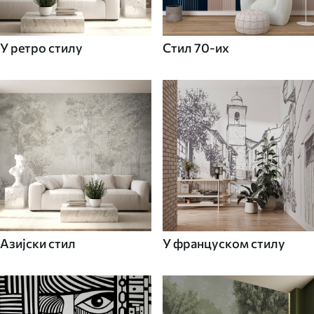
У ретро стилу
Стил 70-их
Азијски стил
У француском стилу