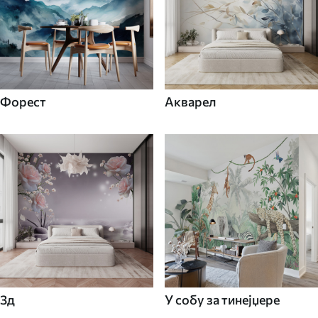
Форест
Акварел
3д
У собу за тинејџере