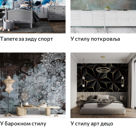
Tапете за зиду спорт
У стилу поткровља
У барокном стилу
У стилу арт децо