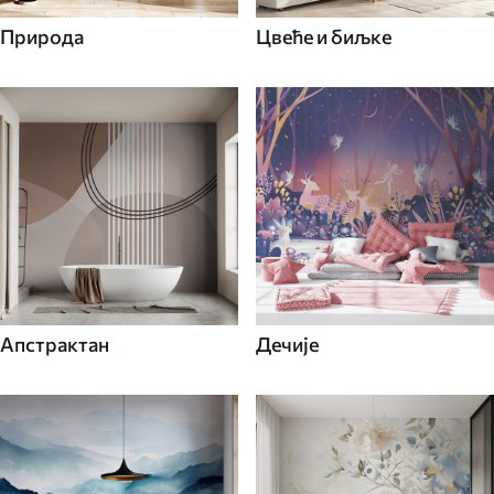
Природа
Цвеће и биљке
Апстрактан
Дечије