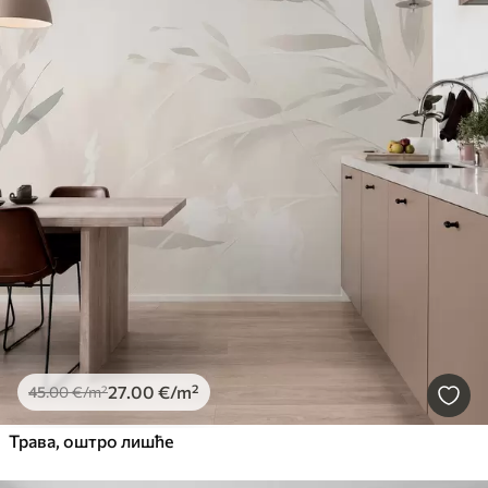
27
.00
€
/m²
45
.00
€
/m²
Трава, оштро лишће