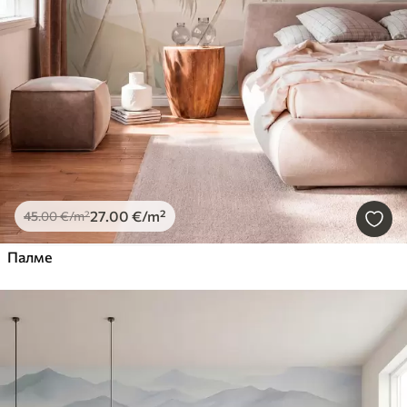
27
.00
€
/m²
45
.00
€
/m²
Палме