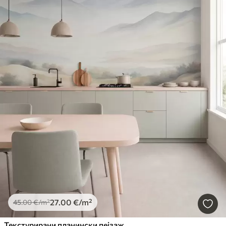
27
.00
€
/m²
45
.00
€
/m²
Текстурирани планински пејзаж