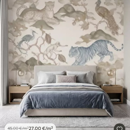
27
.00
€
/m²
45
.00
€
/m²