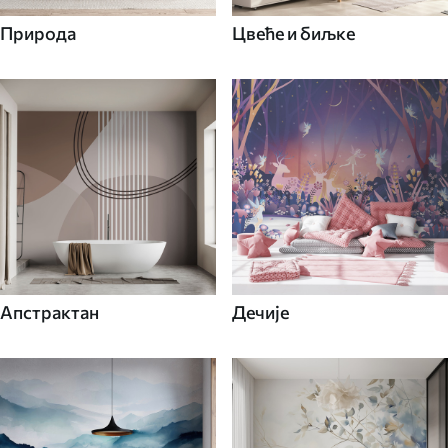
Природа
Цвеће и биљке
Апстрактан
Дечије