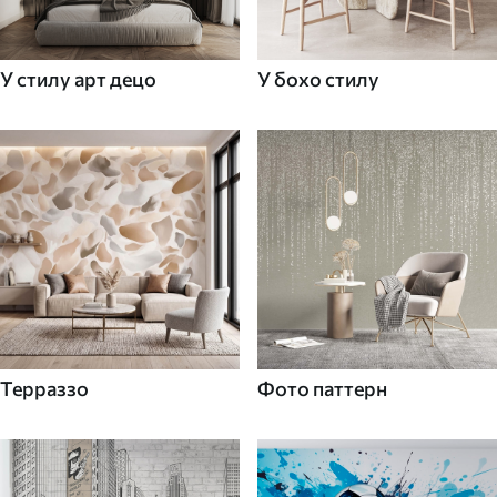
У стилу арт децо
У бохо стилу
Терраззо
Фото паттерн