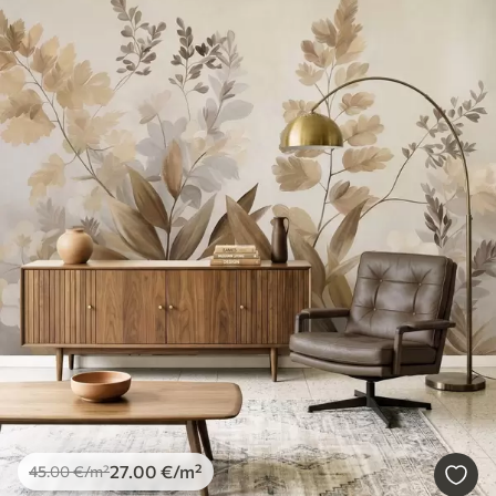
27
.00
€
/m²
45
.00
€
/m²