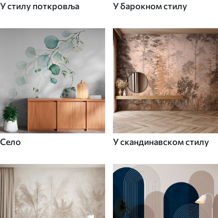
У стилу поткровља
У барокном стилу
Село
У скандинавском стилу