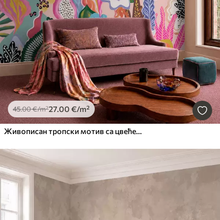
27
.00
€
/m²
45
.00
€
/m²
Живописан тропски мотив са цвећем, лишћем и шареним воћем