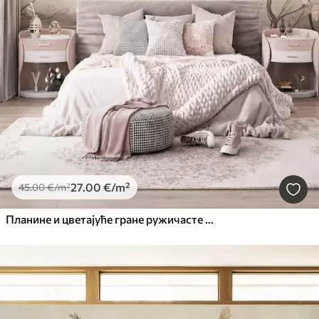
27
.00
€
/m²
45
.00
€
/m²
Планине и цветајуће гране ружичасте магнолије, текстурирани пејзаж