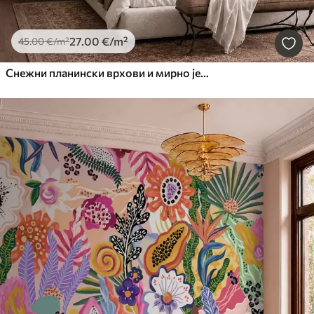
27
.00
€
/m²
45
.00
€
/m²
Снежни планински врхови и мирно језеро са одразом попут огледала