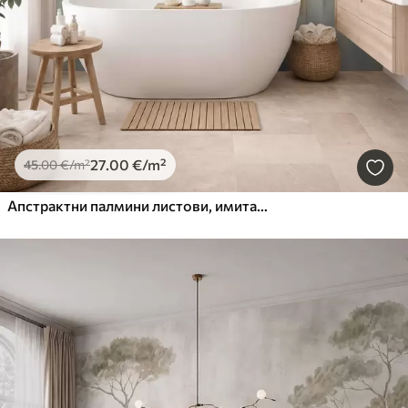
27
.00
€
/m²
45
.00
€
/m²
Апстрактни палмини листови, имитација слике