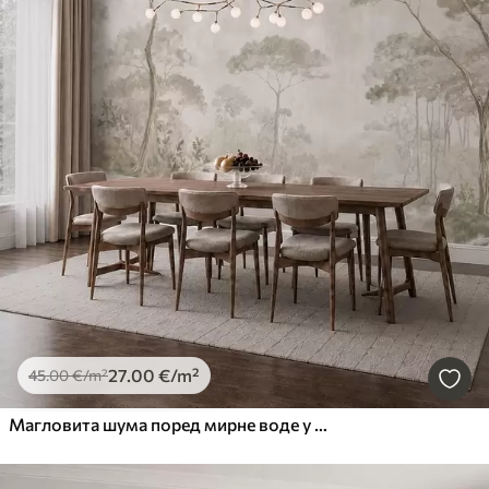
27
.00
€
/m²
45
.00
€
/m²
Магловита шума поред мирне воде у меким природним пастелним тоновима