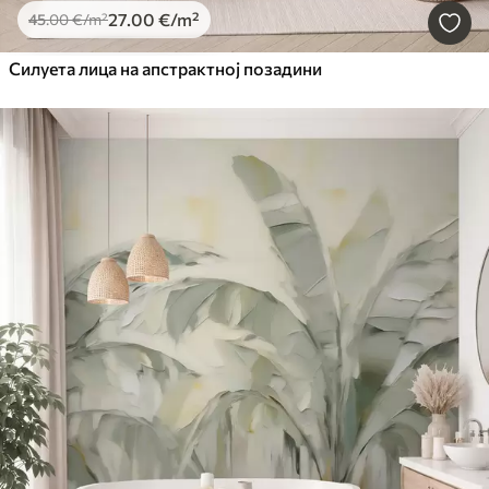
27
.00
€
/m²
45
.00
€
/m²
Силуета лица на апстрактној позадини