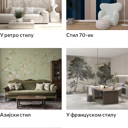
У ретро стилу
Стил 70-их
Азијски стил
У француском стилу