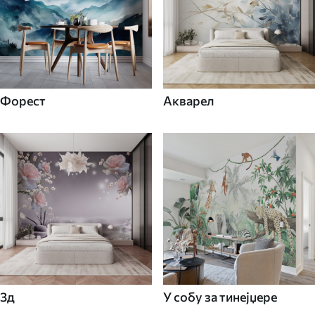
Форест
Акварел
3д
У собу за тинејџере