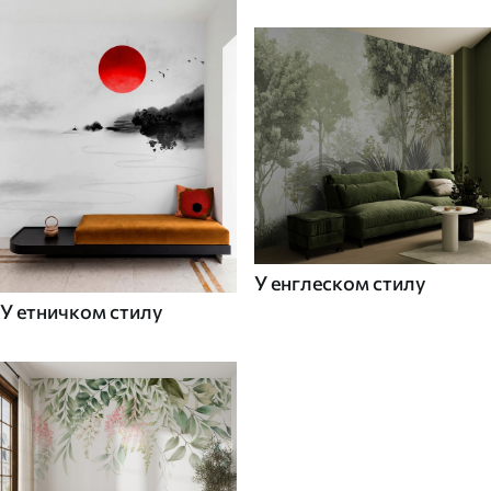
У енглеском стилу
У етничком стилу