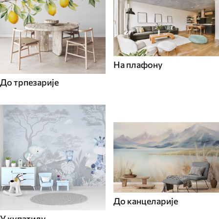
На плафону
До трпезарије
До канцеларије
У купатилу