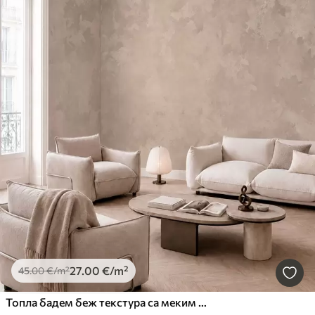
27
.00
€
/m²
45
.00
€
/m²
Топла бадем беж текстура са меким природним тоналним прелазима