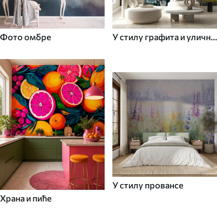
Фото омбре
У стилу графита и уличне
уметности
У стилу провансе
Храна и пиће