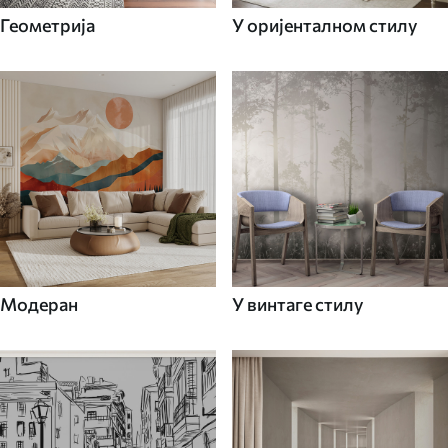
Геометрија
У оријенталном стилу
Модеран
У винтаге стилу