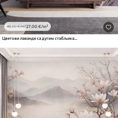
27
.00
€
/m²
45
.00
€
/m²
Цветови лаванде са дугим стабљикама и листовима, мека пастелна текстурирана уметност