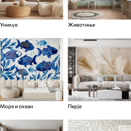
Уникуе
Животиње
Море и океан
Перје