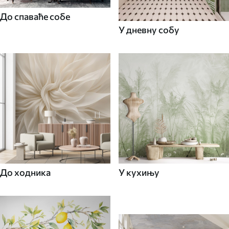
До спаваће собе
У дневну собу
До ходника
У кухињу