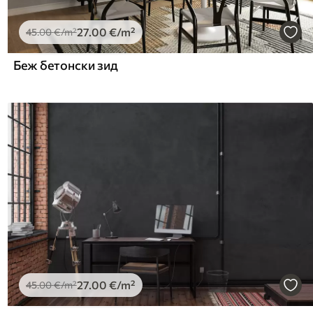
27
.00
€
/m²
45
.00
€
/m²
Беж бетонски зид
27
.00
€
/m²
45
.00
€
/m²