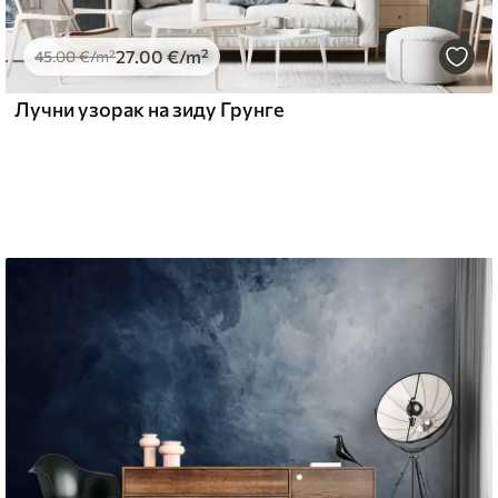
27
.00
€
/m²
l and Stick
45
.00
€
/m²
67
49
.00
€
/m²
Лучни узорак на зиду Грунге