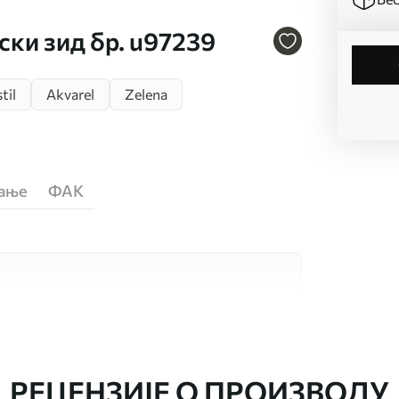
ски зид бр. u97239
til
Akvarel
Zelena
ћање
ФАК
сококвалитетна материјала, сваки
бама и буџетима. Више информација је
током процеса прилагођавања.
РЕЦЕНЗИЈЕ О ПРОИЗВОДУ