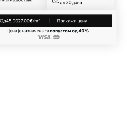
од 30 дана
од
45
.00
27
.00
€
/m²
Прикажи цену
Цена је назначена са
попустом од 40%
.