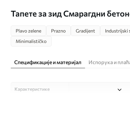
Тапете за зид Смарагдни бетон
Plavo zelene
Prazno
Gradijent
Industrijski s
Minimalističko
Спецификације и материјал
Испорука и пла
Карактеристике
Материјал
Изаберите један од три ви
прилагођен различитим со
доступно у наставку или 