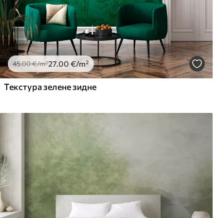
Premium Vinil
Pee
65
.00
81
.
39
.00
€
/m²
27
.00
€
/m²
45
.00
€
/m²
Текстура зелене зидне