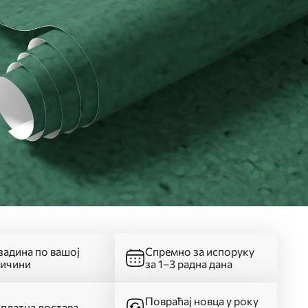
адина по вашој
Спремно за испоруку
личини
за 1–3 радна дана
Повраћај новца у року
платна достава