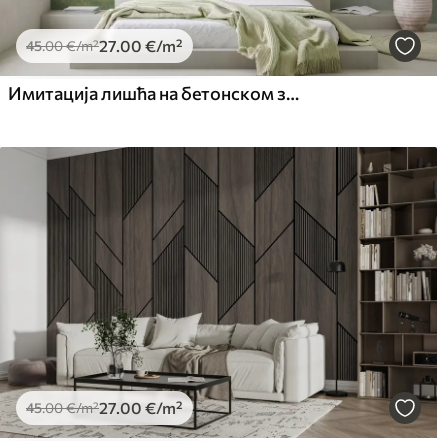
27
.00
€
/m²
45
.00
€
/m²
Имитација лишћа на бетонском зиду
27
.00
€
/m²
45
.00
€
/m²