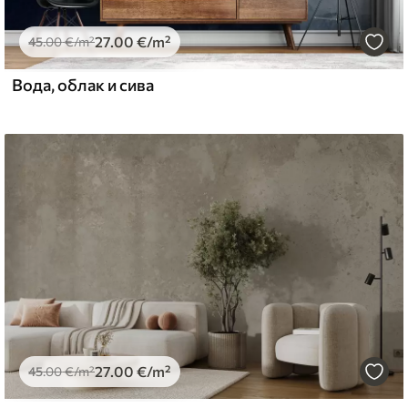
27
.00
€
/m²
45
.00
€
/m²
Вода, облак и сива
27
.00
€
/m²
45
.00
€
/m²