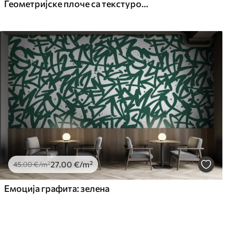
Геометријске плоче са текстуром дрвета
27
.00
€
/m²
45
.00
€
/m²
Емоција графита: зелена