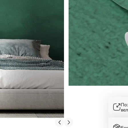
Поз
ве
Бес