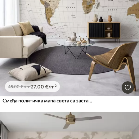
27
.00
€
/m²
45
.00
€
/m²
Смеђа политичка мапа света са заставама на енглеском језику