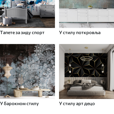
Tапете за зиду спорт
У стилу поткровља
У барокном стилу
У стилу арт децо