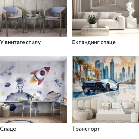
У винтаге стилу
Екпандинг спаце
Спаце
Транспорт