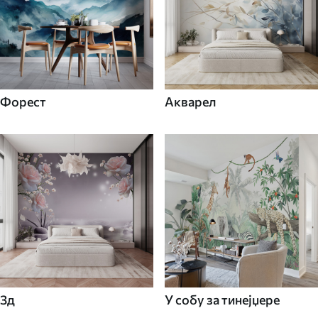
Форест
Акварел
3д
У собу за тинејџере