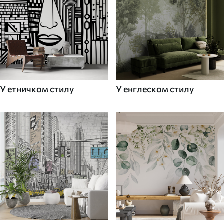
У етничком стилу
У енглеском стилу