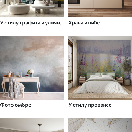
У стилу графита и уличне
Храна и пиће
уметности
Фото омбре
У стилу провансе