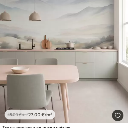
27
.00
€
/m²
45
.00
€
/m²
Текстурирани планински пејзаж