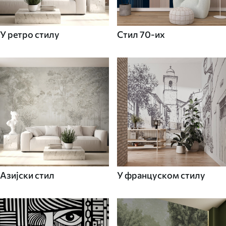
У ретро стилу
Стил 70-их
Азијски стил
У француском стилу