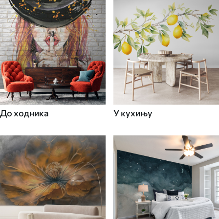
До ходника
У кухињу