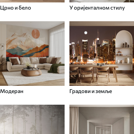
Црно и бело
У оријенталном стилу
Модеран
Градови и земље