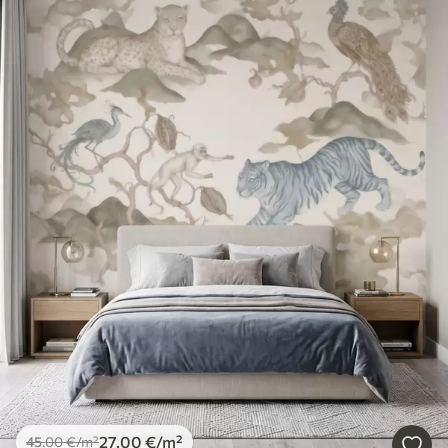
27
.00
€
/m²
45
.00
€
/m²