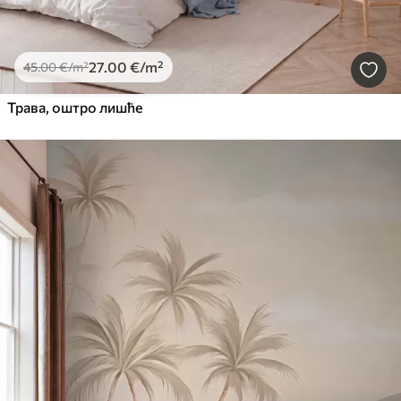
27
.00
€
/m²
45
.00
€
/m²
Трава, оштро лишће