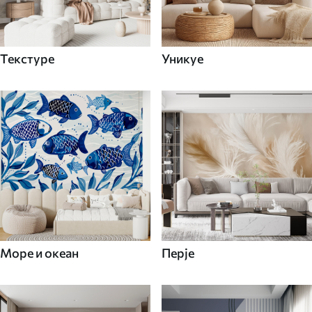
Текстуре
Уникуе
Море и океан
Перје