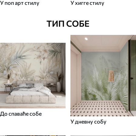
У поп арт стилу
У хигге стилу
ТИП СОБЕ
До спаваће собе
У дневну собу