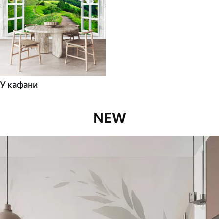
У кафани
NEW