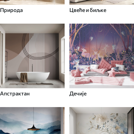
Природа
Цвеће и биљке
Апстрактан
Дечије