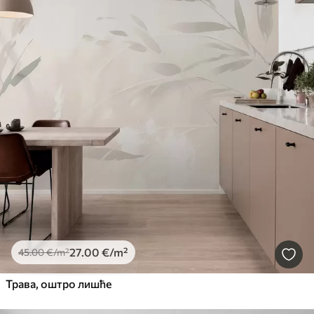
27
.00
€
/m²
45
.00
€
/m²
Трава, оштро лишће