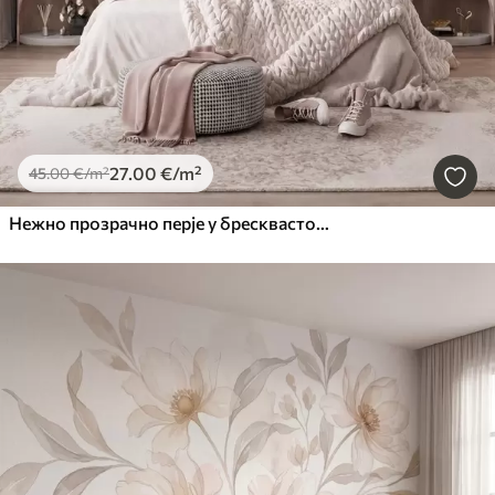
27
.00
€
/m²
45
.00
€
/m²
Нежно прозрачно перје у бресквасто-ружичастој измаглици са сјајем