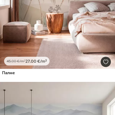
27
.00
€
/m²
45
.00
€
/m²
Палме