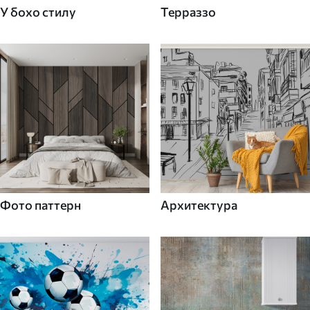
У бохо стилу
Терраззо
Фото паттерн
Архитектура