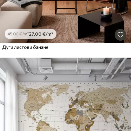
27
.00
€
/m²
45
.00
€
/m²
Дуги листови банане