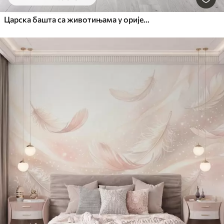
Царска башта са животињама у оријенталном стилу — мајмуном, леопардом, тигром, пауном и чапљом