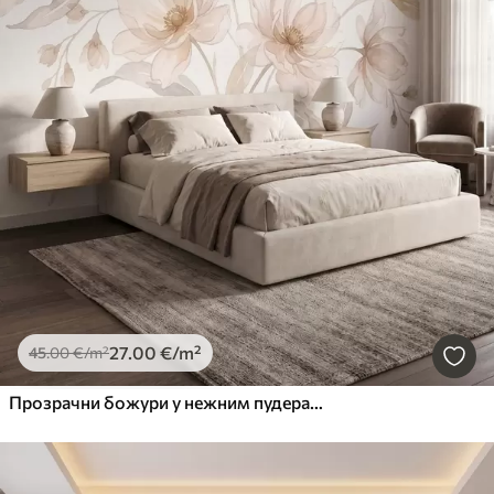
27
.00
€
/m²
45
.00
€
/m²
Прозрачни божури у нежним пудерасто-беж тоновима