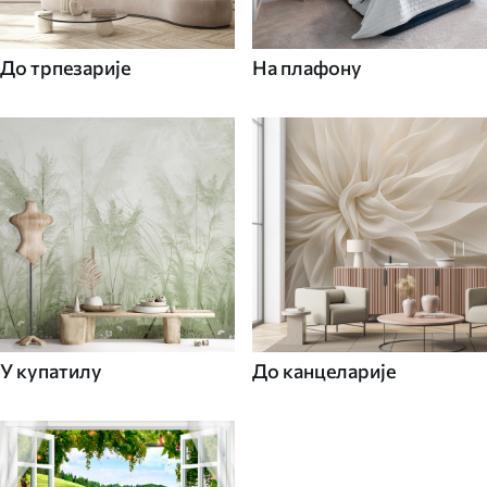
До трпезарије
На плафону
У купатилу
До канцеларије