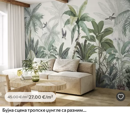
27
.00
€
/m²
45
.00
€
/m²
Бујна сцена тропске џунгле са разним палмама, великим лишћем и шареним цвећем у првом плану