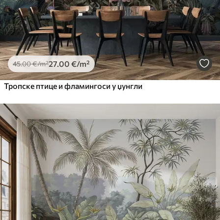
27
.00
€
/m²
45
.00
€
/m²
Тропске птице и фламингоси у џунгли