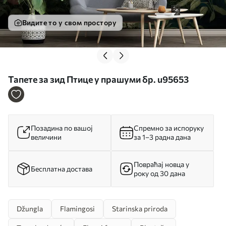
Видите то у свом простору
Тапете за зид Птице у прашуми бр. u95653
Позадина по вашој
Спремно за испоруку
величини
за 1–3 радна дана
Повраћај новца у
Бесплатна достава
року од 30 дана
Džungla
Flamingosi
Starinska priroda