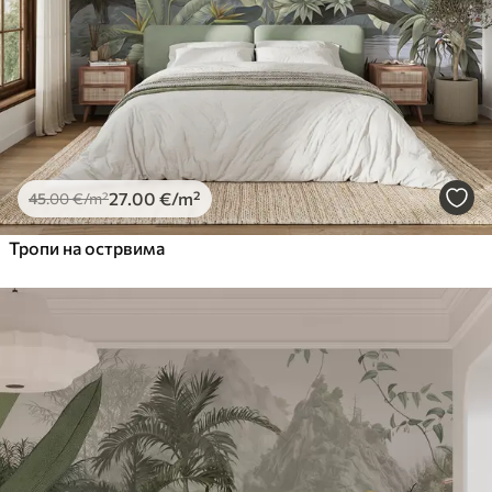
27
.00
€
/m²
45
.00
€
/m²
Тропи на острвима