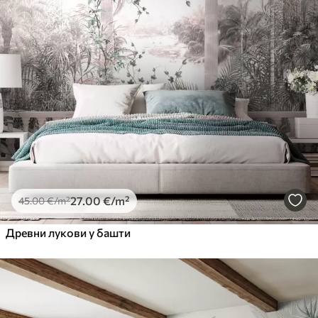
27
.00
€
/m²
45
.00
€
/m²
Древни лукови у башти