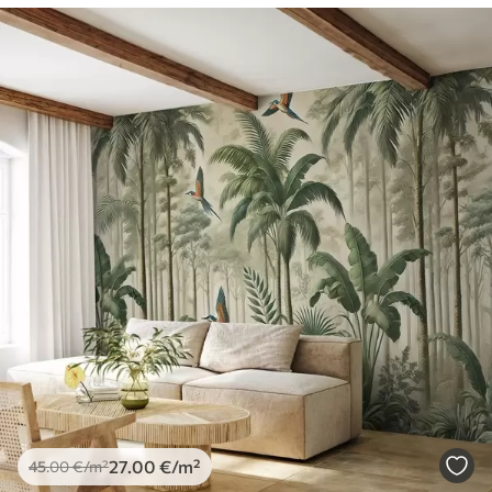
27
.00
€
/m²
45
.00
€
/m²