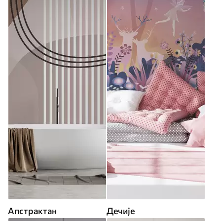
Апстрактан
Дечије