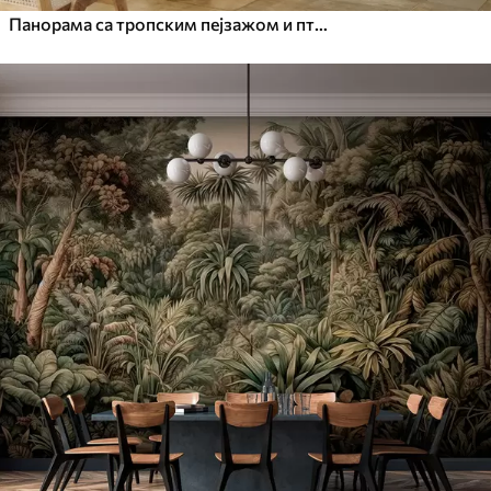
Панорама са тропским пејзажом и птицама