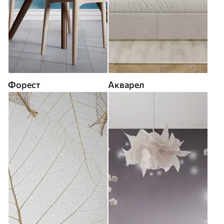
Форест
Акварел