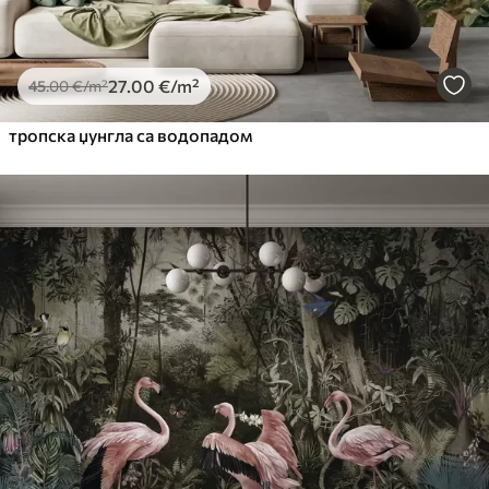
27
.00
€
/m²
45
.00
€
/m²
тропска џунгла са водопадом