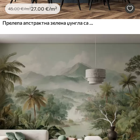
27
.00
€
/m²
45
.00
€
/m²
Прелепа апстрактна зелена џунгла са тропским лишћем