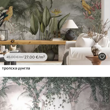
27
.00
€
/m²
45
.00
€
/m²
тропска џунгла