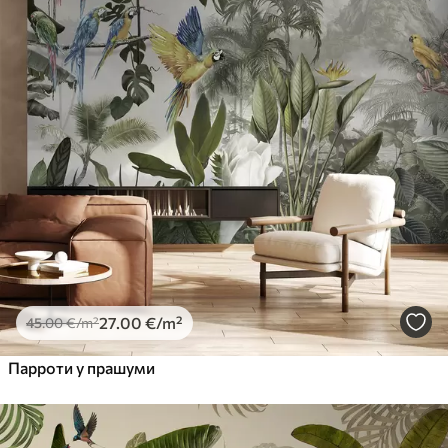
Standard
45
.00
27
.00
€
/m²
Premium
56
.67
34
.00
€
/m²
Premium Vinil
65
.00
39
.00
€
/m²
Peel and Stick
81
.67
49
.00
€
/m²
27
.00
€
/m²
45
.00
€
/m²
Парроти у прашуми