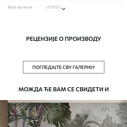
Број артикла
u95653
Производња
Слика се штампа у вашој наведеној
величини, исечена на идентичне траке
ширине до 50 цм.
РЕЦЕНЗИЈЕ О ПРОИЗВОДУ
Додатно
Можете додати лак и/или лепак за
тапете.
Чишћење
Тапета се може нежно очистити меким
ПОГЛЕДАЈТЕ СВУ ГАЛЕРИЈУ
сунђером. Позадине са завршном
обрадом лакова могу се очистити
водом.
МОЖДА ЋЕ ВАМ СЕ СВИДЕТИ И
Начин примене
Беспрекорна апликација
Доступни материјали