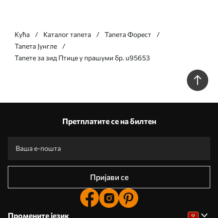
Кућа
Каталог тапета
Тапета Форест
Тапета Јунгле
Тапете за зид Птице у прашуми бр. u95653
Претплатите се на билтен
Пријави се
Промените језик