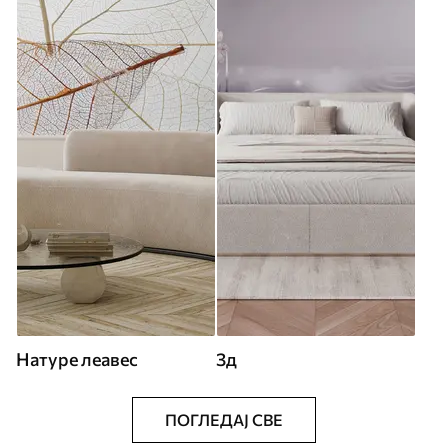
Натуре леавес
3д
ПОГЛЕДАЈ СВЕ