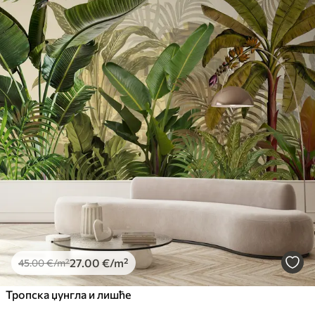
27
.00
€
/m²
45
.00
€
/m²
Тропска џунгла и лишће