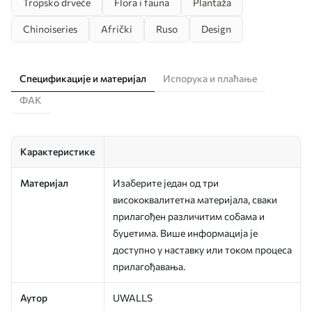
Tropsko drveće
Flora i fauna
Plantaža
Chinoiseries
Afrički
Ruso
Design
Спецификације и материјал
Испорука и плаћање
ФАК
Карактеристике
Материјал
Изаберите један од три
висококвалитетна материјала, сваки
прилагођен различитим собама и
буџетима. Више информација је
доступно у наставку или током процеса
прилагођавања.
Аутор
UWALLS