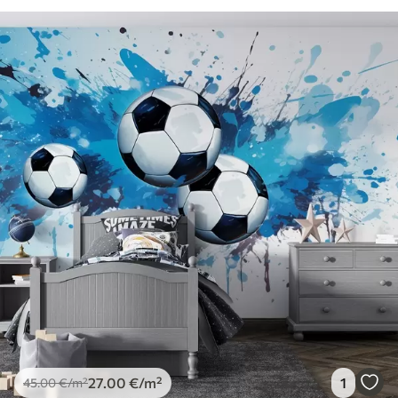
27
.00
€
/m²
1
45
.00
€
/m²