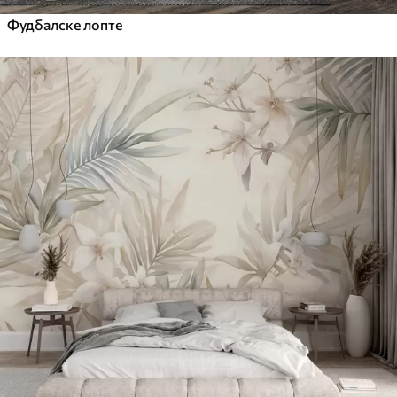
Фудбалске лопте