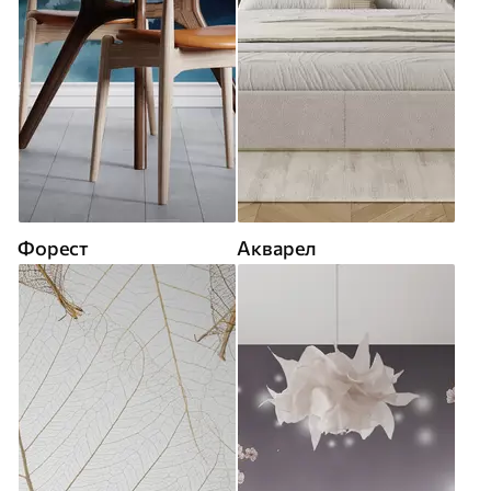
Форест
Акварел