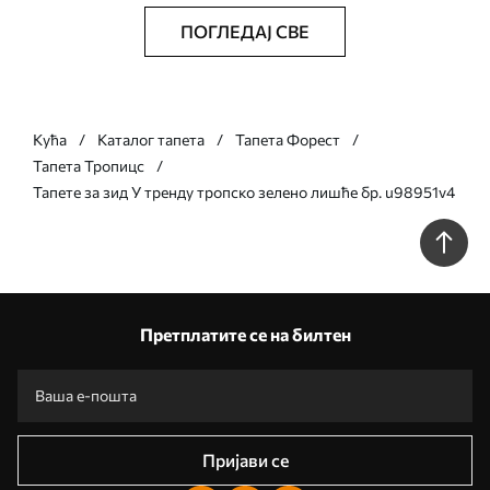
ПОГЛЕДАЈ СВЕ
Кућа
Каталог тапета
Тапета Форест
Тапета Тропицс
Тапете за зид У тренду тропско зелено лишће бр. u98951v4
Претплатите се на билтен
Пријави се