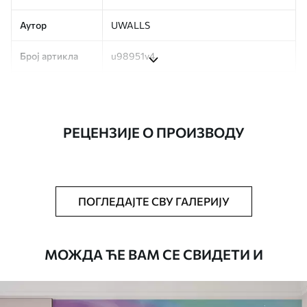
Аутор
UWALLS
Број артикла
u98951v4
Производња
Слика се штампа у вашој наведеној
величини, исечена на идентичне траке
ширине до 50 цм.
РЕЦЕНЗИЈЕ О ПРОИЗВОДУ
Додатно
Можете додати лак и/или лепак за
тапете.
Чишћење
Тапета се може нежно очистити меким
ПОГЛЕДАЈТЕ СВУ ГАЛЕРИЈУ
сунђером. Позадине са завршном
обрадом лакова могу се очистити
водом.
МОЖДА ЋЕ ВАМ СЕ СВИДЕТИ И
Начин примене
Беспрекорна апликација