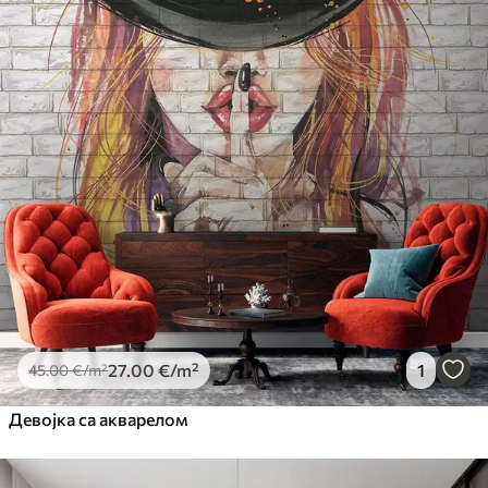
27
.00
€
/m²
1
45
.00
€
/m²
Девојка са акварелом