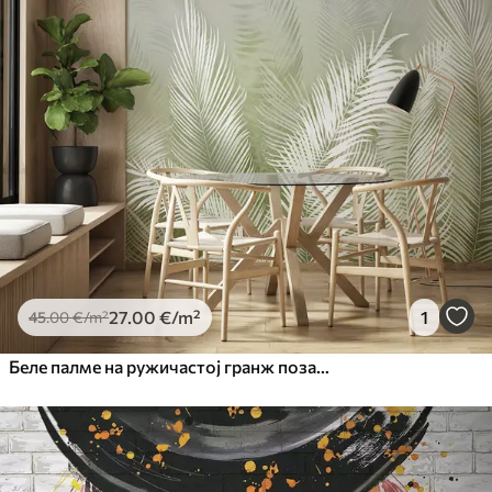
27
.00
€
/m²
1
45
.00
€
/m²
Беле палме на ружичастој гранж позадини. у зеленим бојама