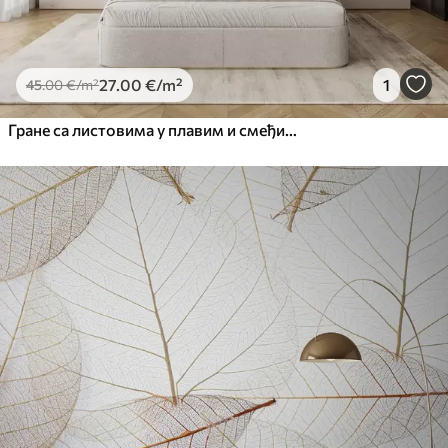
27
.00
€
/m²
1
45
.00
€
/m²
Гране са листовима у плавим и смеђим тоновима, светле позадине, меке и нежне, акварел стил