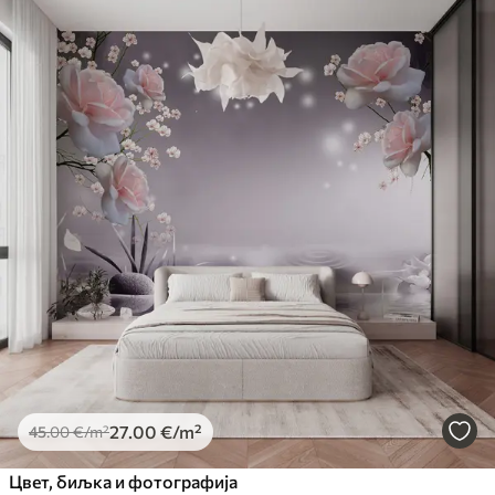
27
.00
€
/m²
45
.00
€
/m²
Цвет, биљка и фотографија