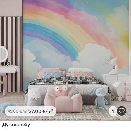
Доступни материјали
Standard
45
.00
27
.00
€
/m²
Premium
56
.67
34
.00
€
/m²
Premium Vinil
65
.00
39
.00
€
/m²
Peel and Stick
81
.67
49
.00
€
/m²
27
.00
€
/m²
1
45
.00
€
/m²
Дуга на небу