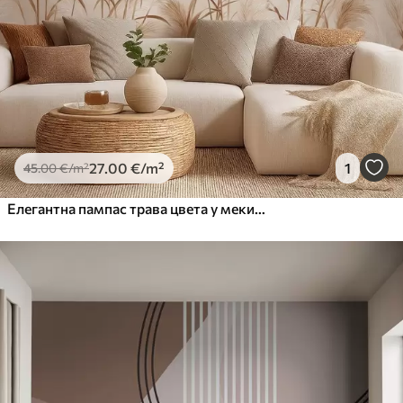
27
.00
€
/m²
1
45
.00
€
/m²
Елегантна пампас трава цвета у меким беж и млечним тоновима