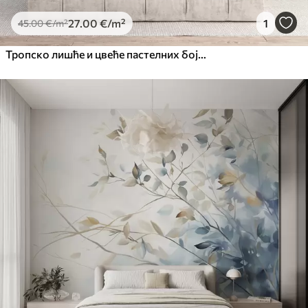
27
.00
€
/m²
1
45
.00
€
/m²
Тропско лишће и цвеће пастелних боја, са светло зеленим, кремастим и суптилним ружичастим