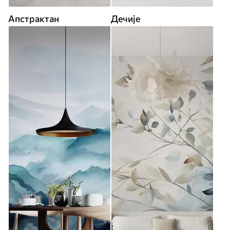
Апстрактан
Дечије