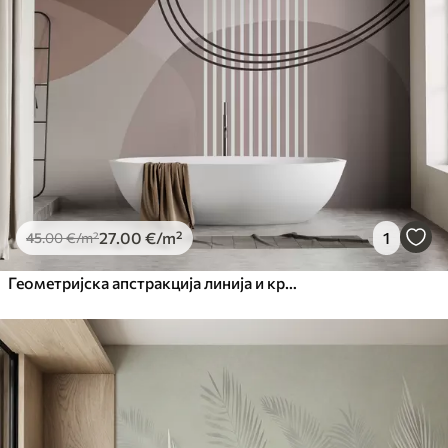
27
.00
€
/m²
1
45
.00
€
/m²
Геометријска апстракција линија и круг минимализам модеран стил