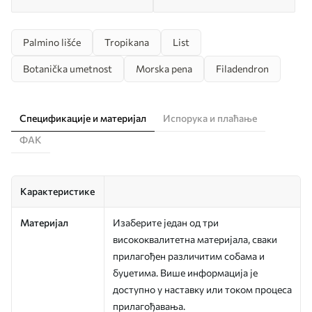
Palmino lišće
Tropikana
List
Botanička umetnost
Morska pena
Filadendron
Спецификације и материјал
Испорука и плаћање
ФАК
Карактеристике
Материјал
Изаберите један од три
висококвалитетна материјала, сваки
прилагођен различитим собама и
буџетима. Више информација је
доступно у наставку или током процеса
прилагођавања.