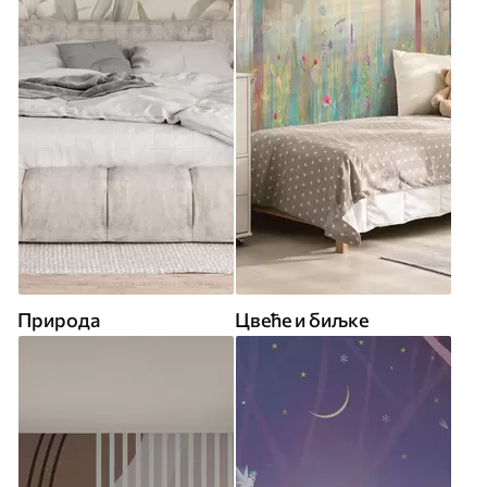
Природа
Цвеће и биљке