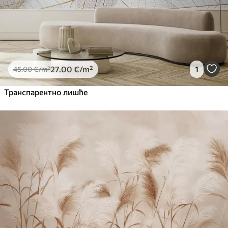
27
.00
€
/m²
1
45
.00
€
/m²
Транспарентно лишће