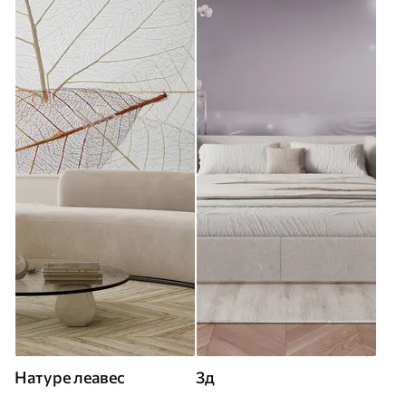
Натуре леавес
3д