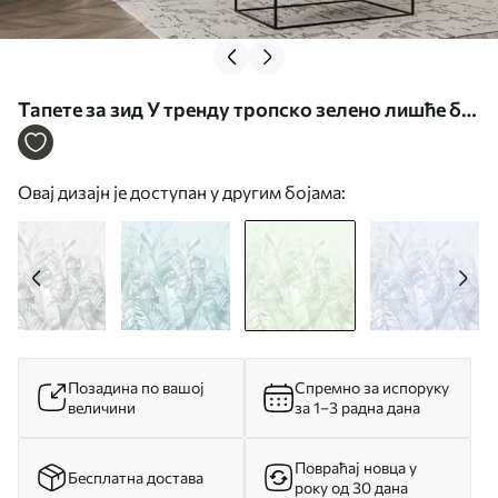
Тапете за зид У тренду тропско зелено лишће бр.
u98951v4
Овај дизајн је доступан у другим бојама:
Позадина по вашој
Спремно за испоруку
величини
за 1–3 радна дана
Повраћај новца у
Бесплатна достава
року од 30 дана