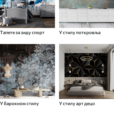
Tапете за зиду спорт
У стилу поткровља
У барокном стилу
У стилу арт децо