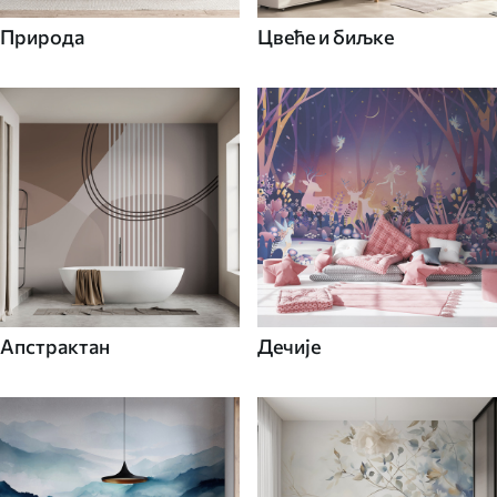
Природа
Цвеће и биљке
Апстрактан
Дечије