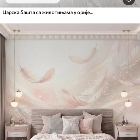
Царска башта са животињама у оријенталном стилу — мајмуном, леопардом, тигром, пауном и чапљом