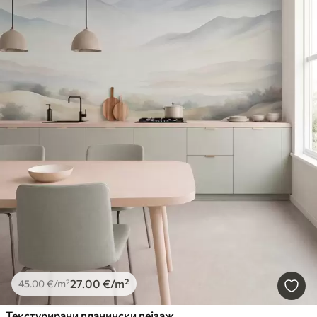
27
.00
€
/m²
45
.00
€
/m²
Текстурирани планински пејзаж