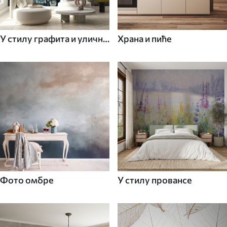
У стилу графита и уличне
Храна и пиће
уметности
Фото омбре
У стилу провансе