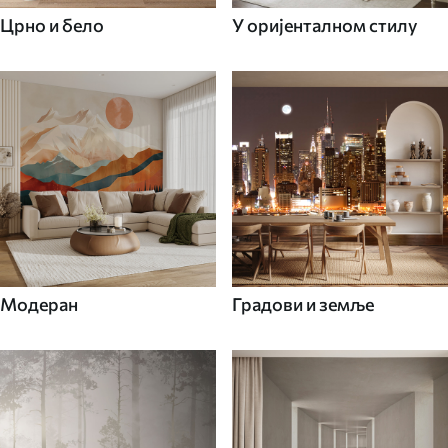
Црно и бело
У оријенталном стилу
Модеран
Градови и земље