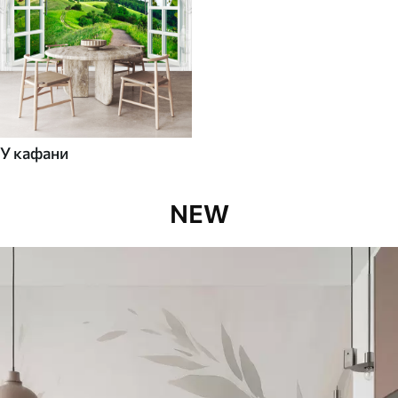
У кафани
NEW