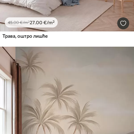
27
.00
€
/m²
45
.00
€
/m²
Трава, оштро лишће