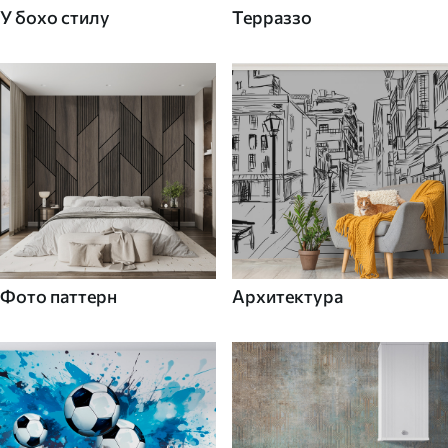
У бохо стилу
Терраззо
Фото паттерн
Архитектура