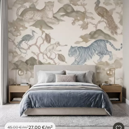
27
.00
€
/m²
45
.00
€
/m²