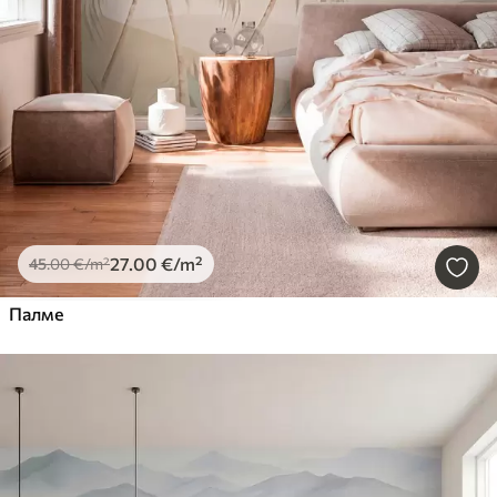
27
.00
€
/m²
45
.00
€
/m²
Палме