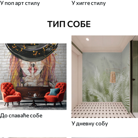
У поп арт стилу
У хигге стилу
ТИП СОБЕ
До спаваће собе
У дневну собу