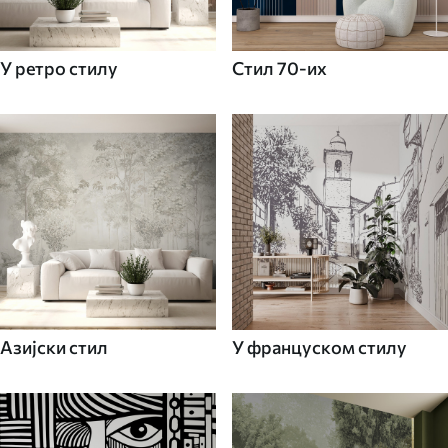
У ретро стилу
Стил 70-их
Азијски стил
У француском стилу