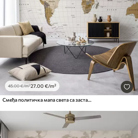
27
.00
€
/m²
45
.00
€
/m²
Смеђа политичка мапа света са заставама на енглеском језику