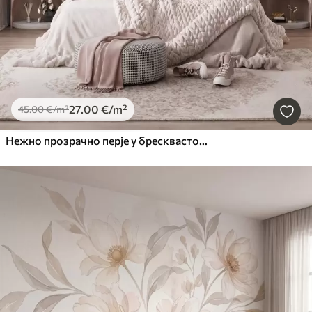
27
.00
€
/m²
45
.00
€
/m²
Нежно прозрачно перје у бресквасто-ружичастој измаглици са сјајем