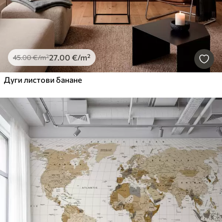
27
.00
€
/m²
45
.00
€
/m²
Дуги листови банане