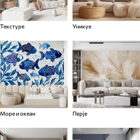
Текстуре
Уникуе
Море и океан
Перје