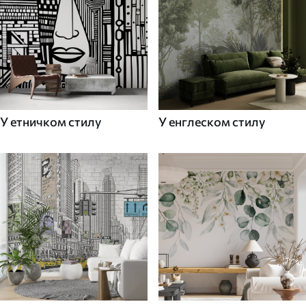
У етничком стилу
У енглеском стилу