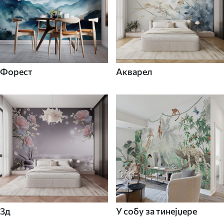
Форест
Акварел
3д
У собу за тинејџере