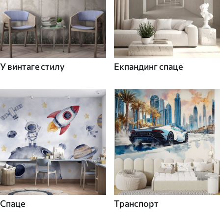
У винтаге стилу
Екпандинг спаце
Спаце
Транспорт