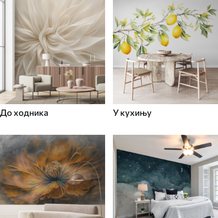
До ходника
У кухињу