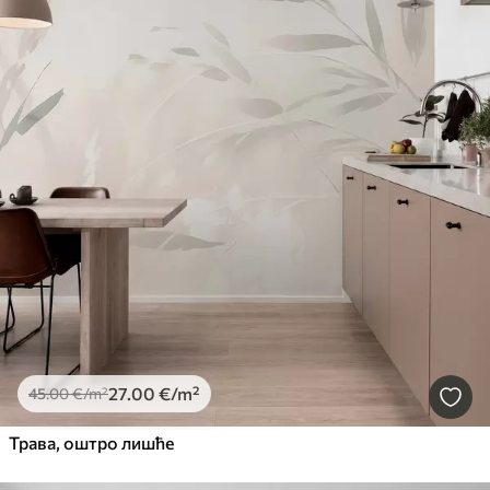
27
.00
€
/m²
45
.00
€
/m²
Трава, оштро лишће