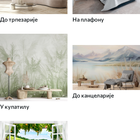
До трпезарије
На плафону
До канцеларије
У купатилу