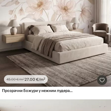
27
.00
€
/m²
45
.00
€
/m²
Прозрачни божури у нежним пудерасто-беж тоновима