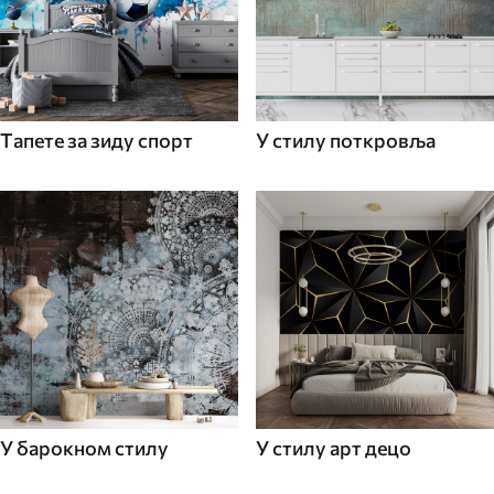
Tапете за зиду спорт
У стилу поткровља
У барокном стилу
У стилу арт децо