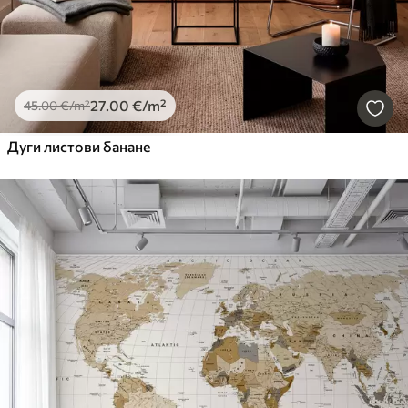
27
.00
€
/m²
45
.00
€
/m²
Дуги листови банане