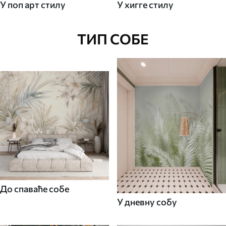
У поп арт стилу
У хигге стилу
ТИП СОБЕ
До спаваће собе
У дневну собу