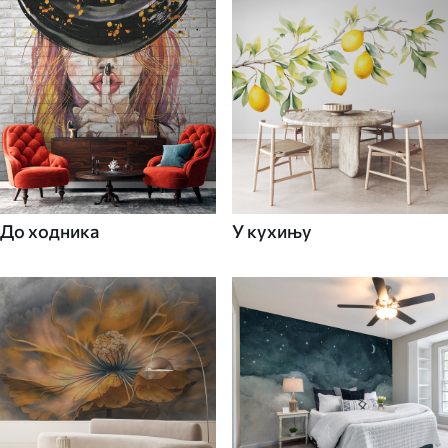
До ходника
У кухињу