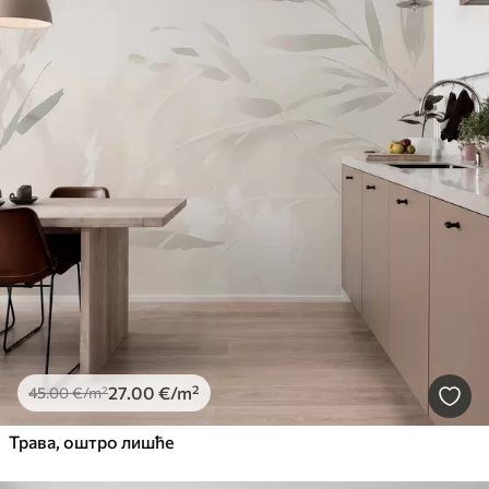
27
.00
€
/m²
45
.00
€
/m²
Трава, оштро лишће