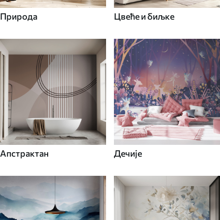
Природа
Цвеће и биљке
Апстрактан
Дечије