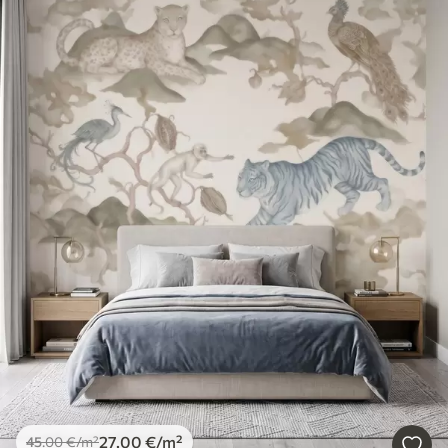
27
.00
€
/m²
45
.00
€
/m²