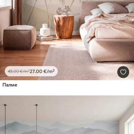
27
.00
€
/m²
45
.00
€
/m²
Палме