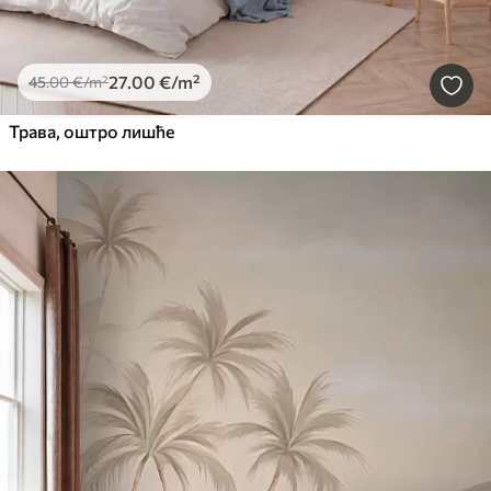
27
.00
€
/m²
45
.00
€
/m²
Трава, оштро лишће