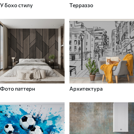
У бохо стилу
Терраззо
Фото паттерн
Архитектура