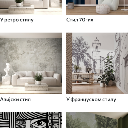
У ретро стилу
Стил 70-их
Азијски стил
У француском стилу