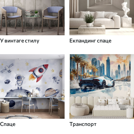
У винтаге стилу
Екпандинг спаце
Спаце
Транспорт