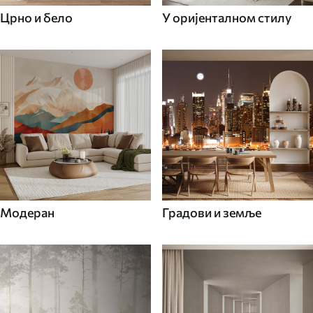
Црно и бело
У оријенталном стилу
Модеран
Градови и земље