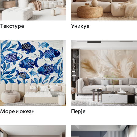
Текстуре
Уникуе
Море и океан
Перје