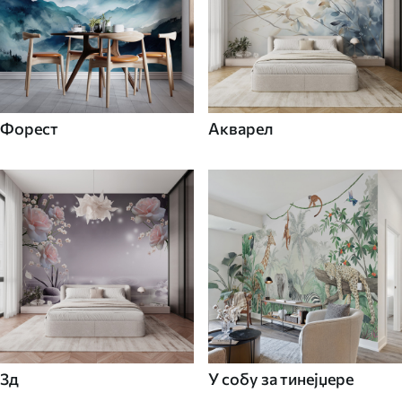
Форест
Акварел
3д
У собу за тинејџере