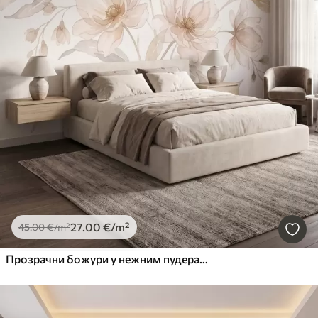
27
.00
€
/m²
45
.00
€
/m²
Прозрачни божури у нежним пудерасто-беж тоновима