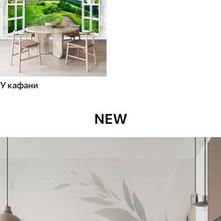
У кафани
NEW