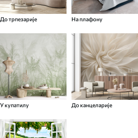
До трпезарије
На плафону
У купатилу
До канцеларије