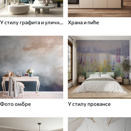
У стилу графита и уличне
Храна и пиће
уметности
Фото омбре
У стилу провансе