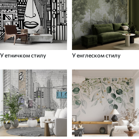
У етничком стилу
У енглеском стилу