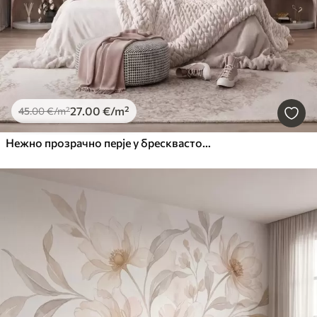
27
.00
€
/m²
45
.00
€
/m²
Нежно прозрачно перје у бресквасто-ружичастој измаглици са сјајем