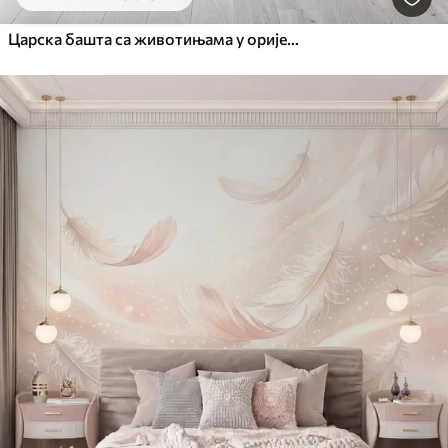
Царска башта са животињама у оријенталном стилу — мајмуном, леопардом, тигром, пауном и чапљом