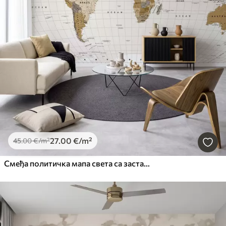
27
.00
€
/m²
45
.00
€
/m²
Смеђа политичка мапа света са заставама на енглеском језику