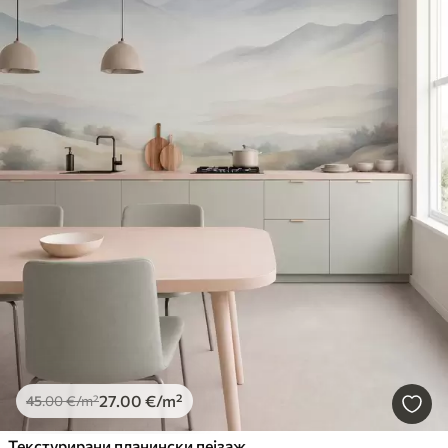
27
.00
€
/m²
45
.00
€
/m²
Текстурирани планински пејзаж