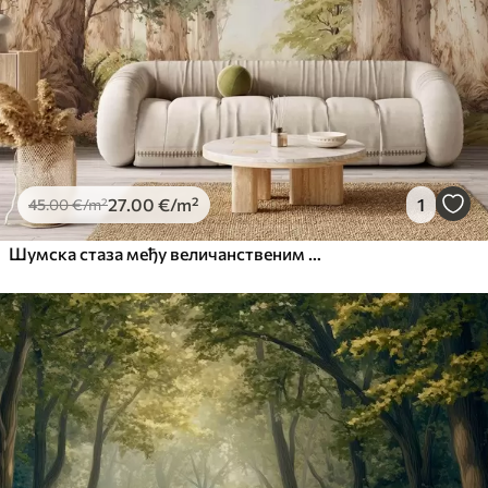
Premium Vinil
65
.00
39
.00
€
/m²
Peel and Stick
81
.67
49
.00
€
/m²
27
.00
€
/m²
1
45
.00
€
/m²
Шумска стаза међу величанственим дрвећем у акварелном стилу