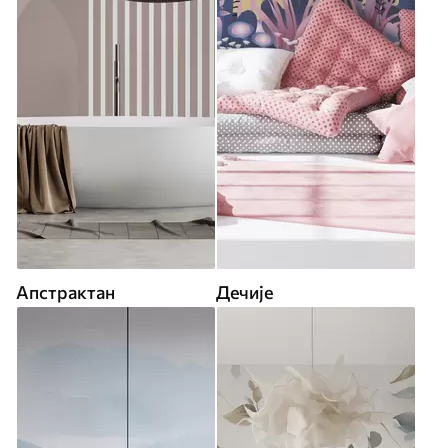
Апстрактан
Дечије