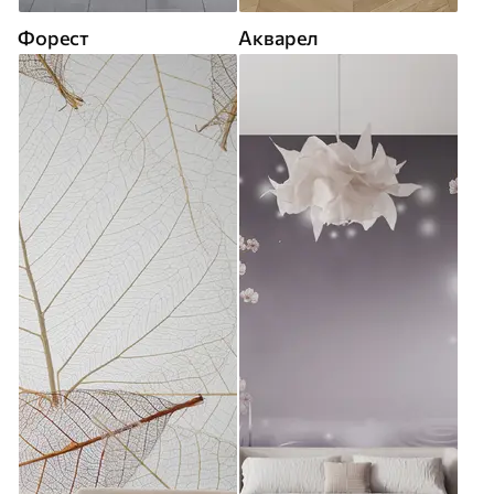
Форест
Акварел