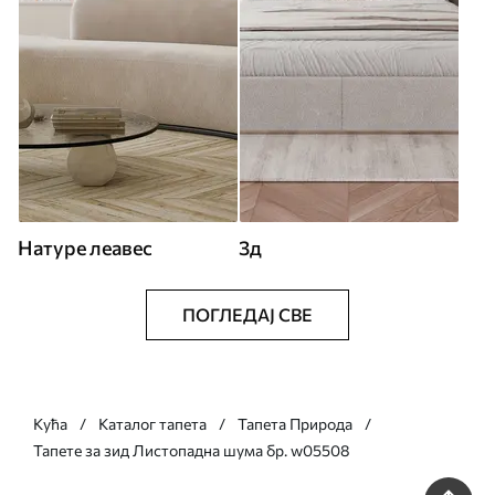
Натуре леавес
3д
ПОГЛЕДАЈ СВЕ
Кућа
Каталог тапета
Тапета Природа
Тапете за зид Листопадна шума бр. w05508