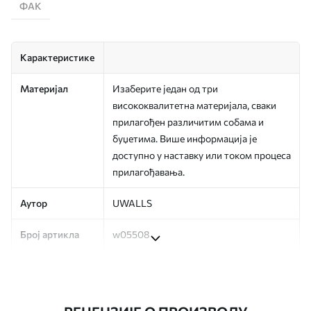
ФАК
Карактеристике
Материјал
Изаберите један од три
висококвалитетна материјала, сваки
прилагођен различитим собама и
буџетима. Више информација је
доступно у наставку или током процеса
прилагођавања.
Аутор
UWALLS
Број артикла
w05508
Производња
Слика се штампа у вашој наведеној
величини, исечена на идентичне траке
ширине до 50 цм.