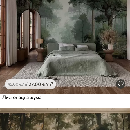
27
.00
€
/m²
45
.00
€
/m²
Листопадна шума