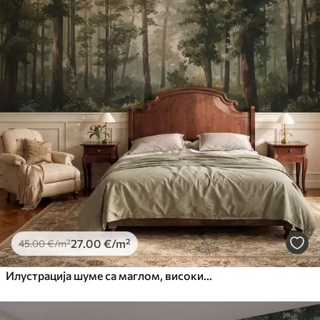
27
.00
€
/m²
45
.00
€
/m²
Илустрација шуме са маглом, високим дрвећем и стазом