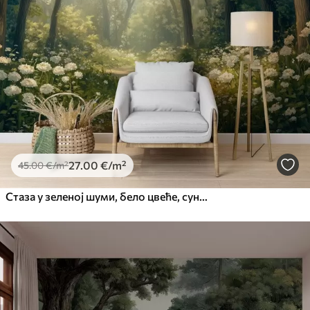
27
.00
€
/m²
45
.00
€
/m²
Стаза у зеленој шуми, бело цвеће, сунчева светлост, цртеж у акрилном стилу