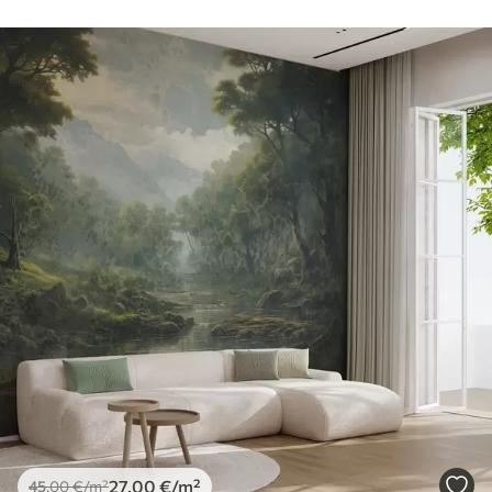
27
.00
€
/m²
45
.00
€
/m²