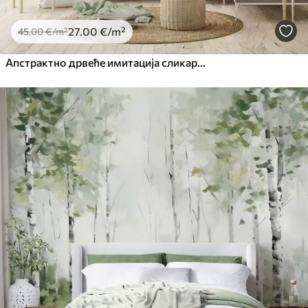
27
.00
€
/m²
45
.00
€
/m²
Апстрактно дрвеће имитација сликарства