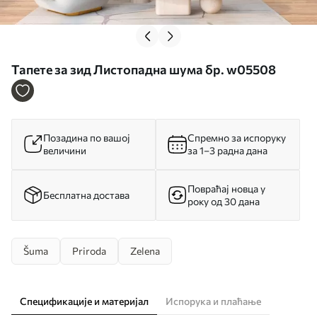
Тапете за зид Листопадна шума бр. w05508
Позадина по вашој
Спремно за испоруку
величини
за 1–3 радна дана
Повраћај новца у
Бесплатна достава
року од 30 дана
Šuma
Priroda
Zelena
Спецификације и материјал
Испорука и плаћање