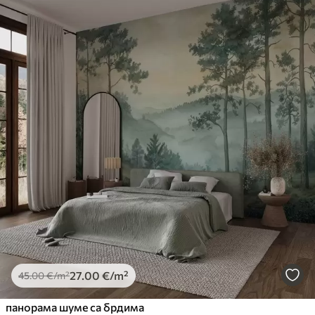
27
.00
€
/m²
45
.00
€
/m²
панорама шуме са брдима