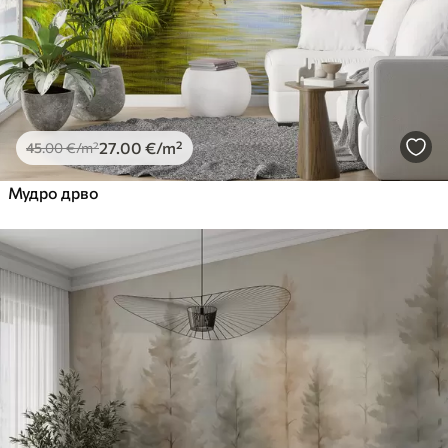
27
.00
€
/m²
45
.00
€
/m²
Мудро дрво