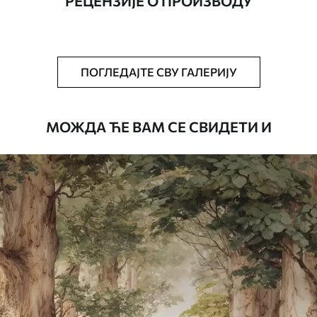
РЕЦЕНЗИЈЕ О ПРОИЗВОДУ
Додатно
Можете додати лак и/или лепак за
тапете.
Чишћење
Тапета се може нежно очистити меким
ПОГЛЕДАЈТЕ СВУ ГАЛЕРИЈУ
сунђером. Позадине са завршном
обрадом лакова могу се очистити
водом.
МОЖДА ЋЕ ВАМ СЕ СВИДЕТИ И
Начин примене
Беспрекорна апликација
Доступни материјали
Standard
45
.00
27
.00
€
/m²
Premium
56
.67
34
.00
€
/m²