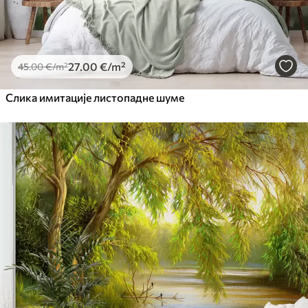
27
.00
€
/m²
45
.00
€
/m²
Слика имитације листопадне шуме