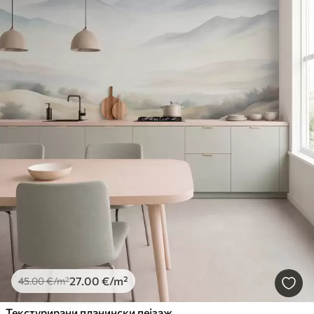
27
.00
€
/m²
45
.00
€
/m²
Текстурирани планински пејзаж