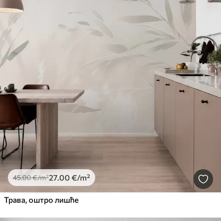
27
.00
€
/m²
45
.00
€
/m²
Трава, оштро лишће