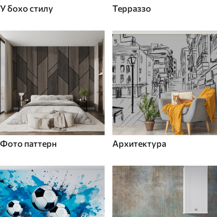
У бохо стилу
Терраззо
Фото паттерн
Архитектура