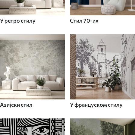
У ретро стилу
Стил 70-их
Азијски стил
У француском стилу