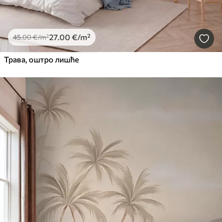
27
.00
€
/m²
45
.00
€
/m²
Трава, оштро лишће