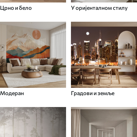
Црно и бело
У оријенталном стилу
Модеран
Градови и земље