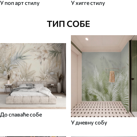
У поп арт стилу
У хигге стилу
ТИП СОБЕ
До спаваће собе
У дневну собу