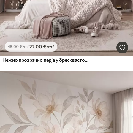
27
.00
€
/m²
45
.00
€
/m²
Нежно прозрачно перје у бресквасто-ружичастој измаглици са сјајем