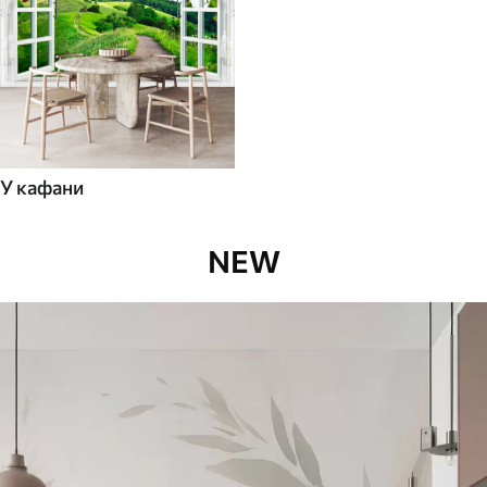
У кафани
NEW