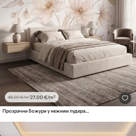
27
.00
€
/m²
45
.00
€
/m²
Прозрачни божури у нежним пудерасто-беж тоновима