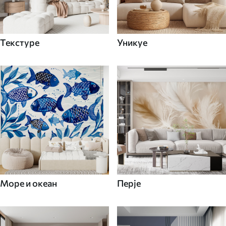
Текстуре
Уникуе
Море и океан
Перје