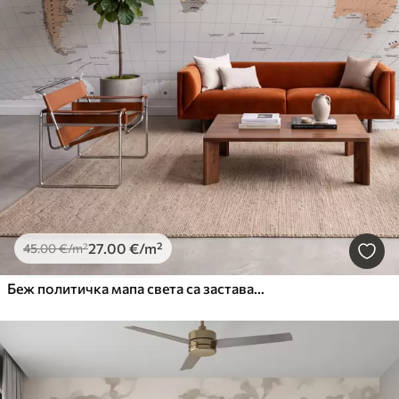
27
.00
€
/m²
45
.00
€
/m²
Беж политичка мапа света са заставама на енглеском језику