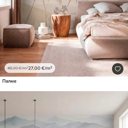
27
.00
€
/m²
45
.00
€
/m²
Палме