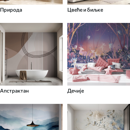
Природа
Цвеће и биљке
Апстрактан
Дечије