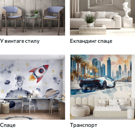
У винтаге стилу
Екпандинг спаце
Спаце
Транспорт