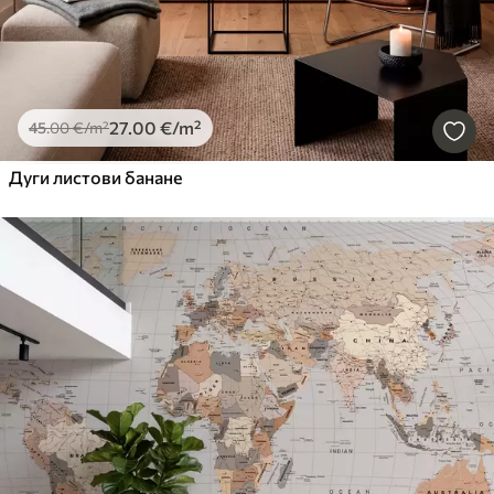
27
.00
€
/m²
45
.00
€
/m²
Дуги листови банане