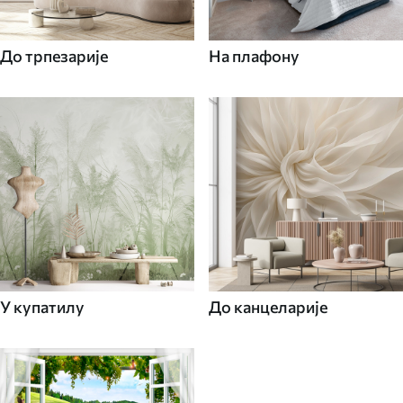
До трпезарије
На плафону
У купатилу
До канцеларије