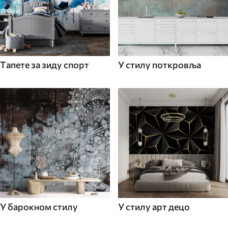
Tапете за зиду спорт
У стилу поткровља
У барокном стилу
У стилу арт децо