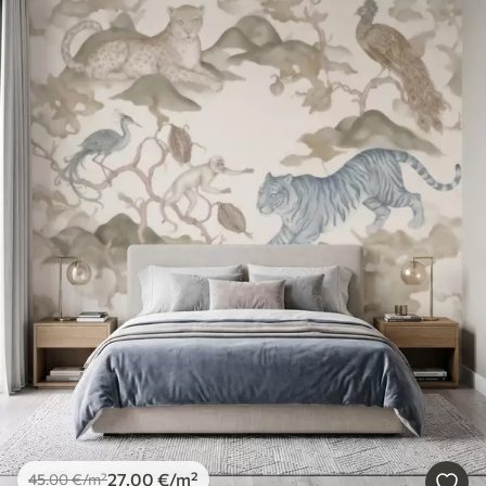
27
.00
€
/m²
45
.00
€
/m²