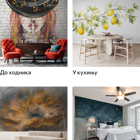
До ходника
У кухињу