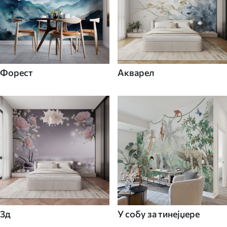
Форест
Акварел
3д
У собу за тинејџере