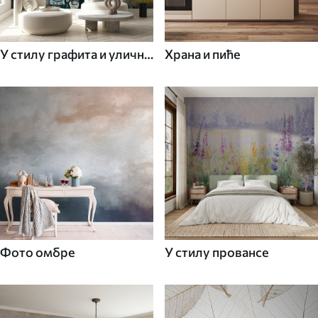
У стилу графита и уличне
Храна и пиће
уметности
Фото омбре
У стилу провансе