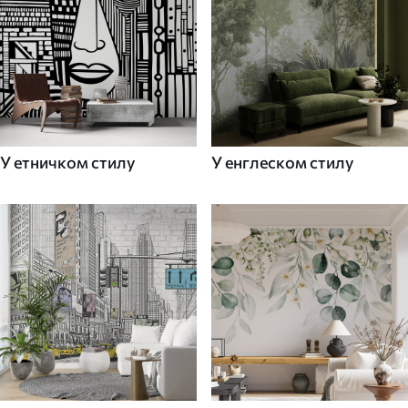
У етничком стилу
У енглеском стилу