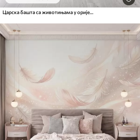
Царска башта са животињама у оријенталном стилу — мајмуном, леопардом, тигром, пауном и чапљом