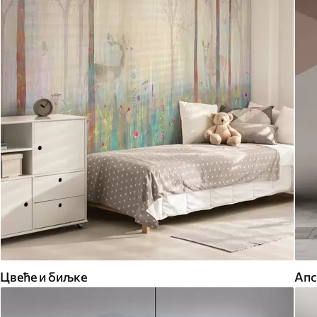
Цвеће и биљке
Апс