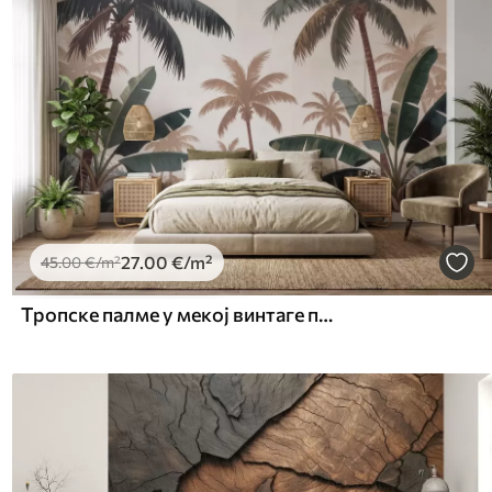
27
.00
€
/m²
45
.00
€
/m²
Тропске палме у мекој винтаге палети са магловитом јутарњом атмосфером