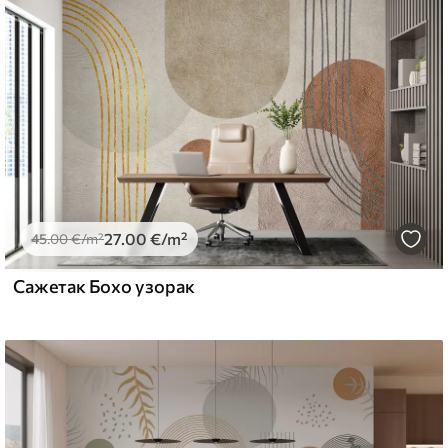
emium
67
34
.00
€
/m²
27
.00
€
/m²
l and Stick
45
.00
€
/m²
67
49
.00
€
/m²
Сажетак Бохо узорак