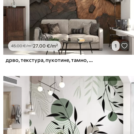
27
.00
€
/m²
1
45
.00
€
/m²
дрво, текстура, пукотине, тамно, кора, површина