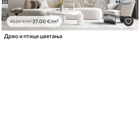
27
.00
€
/m²
45
.00
€
/m²
Дрво и птице цветања