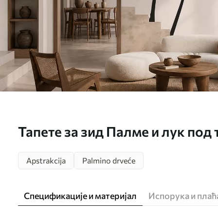
Тапете за зид Палме и лук под
w05547
Apstrakcija
Palmino drveće
Спецификације и материјал
Испорука и пла