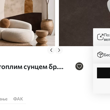
Поз
ве
Бес
 топлим сунцем бр.
ћање
ФАК