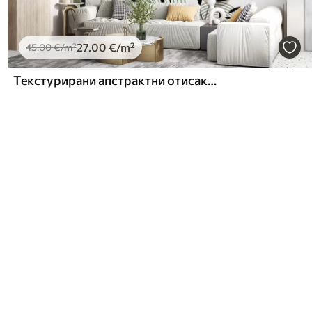
27
.00
€
/m²
45
.00
€
/m²
Текстурирани апстрактни отисак са геометријским облицима, круговима и луковима и црно-зеленим биљкама на белој позадини