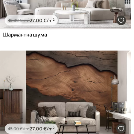
27
.00
€
/m²
45
.00
€
/m²
Шармантна шума
27
.00
€
/m²
45
.00
€
/m²