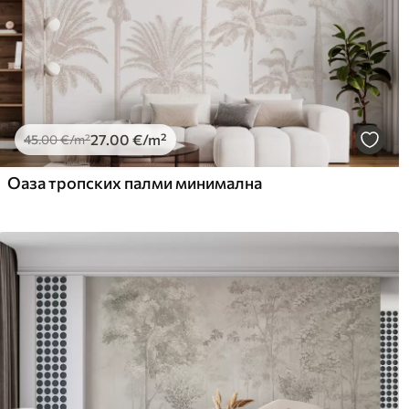
27
.00
€
/m²
45
.00
€
/m²
Оаза тропских палми минимална