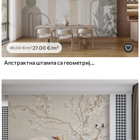
27
.00
€
/m²
45
.00
€
/m²
Апстрактна штампа са геометријским облицима, луковима и тропским листовима на белој позадини