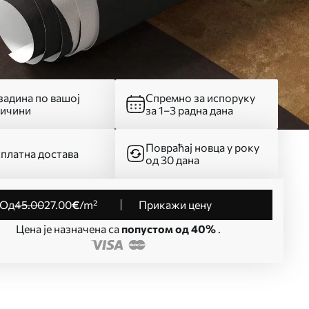
адина по вашој
Спремно за испоруку
личини
за 1–3 радна дана
Повраћај новца у року
платна достава
од 30 дана
од
45
.00
27
.00
€
/m²
Прикажи цену
Цена је назначена са
попустом од 40%
.