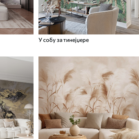
У собу за тинејџере