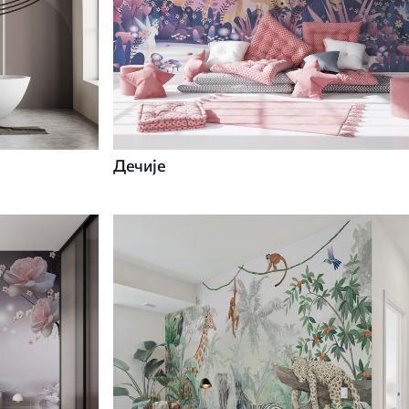
Дечије