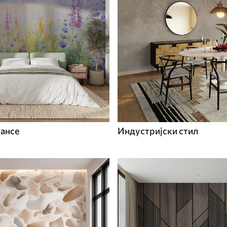
вансе
Индустријски стил