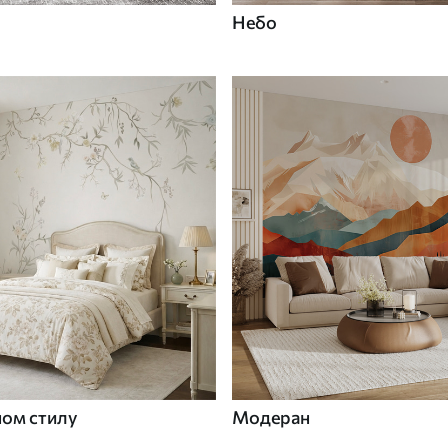
Небо
ном стилу
Модеран