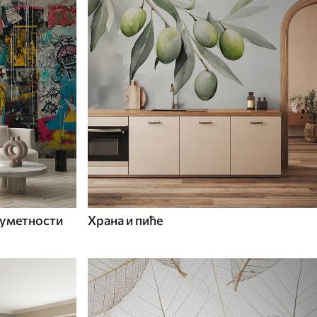
 уметности
Храна и пиће