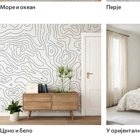
Море и океан
Перје
Црно и бело
У оријентал