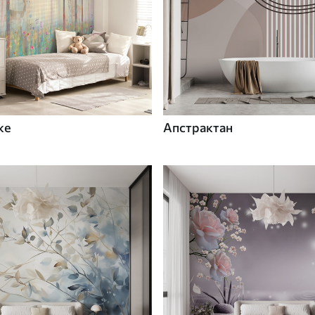
ке
Апстрактан