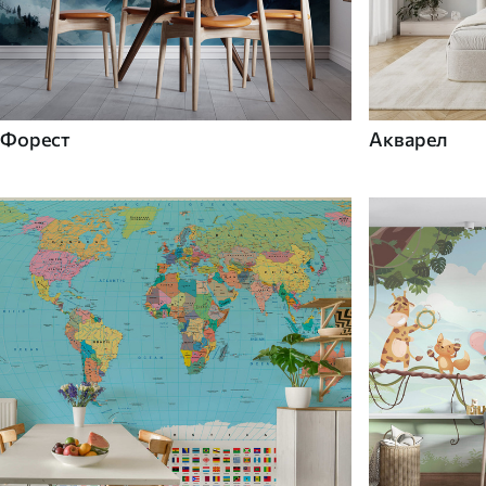
Форест
Акварел