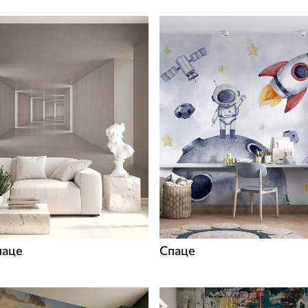
паце
Спаце