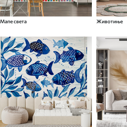
Мапе света
Животиње