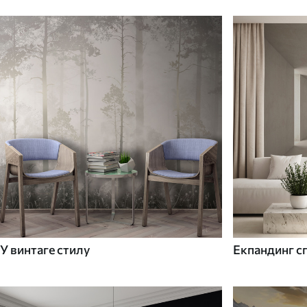
У винтаге стилу
Екпандинг с