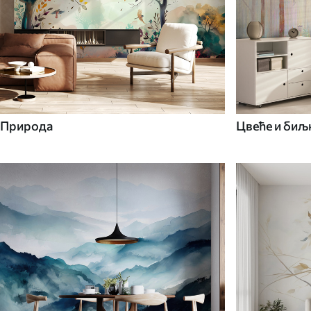
Природа
Цвеће и биљ