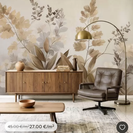
27
.00
€
/m²
45
.00
€
/m²