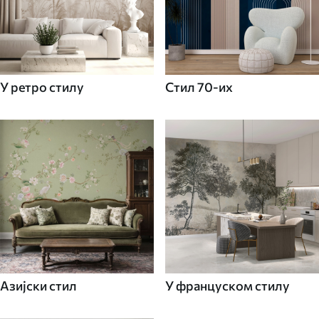
У ретро стилу
Стил 70-их
Азијски стил
У француском стилу