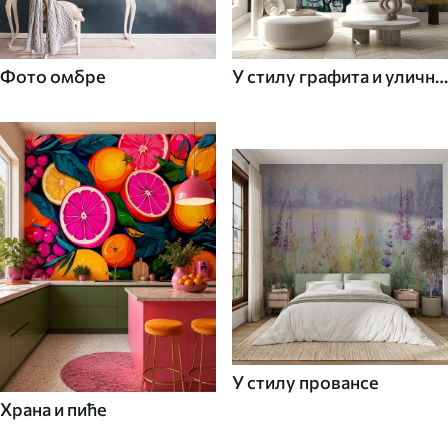
Фото омбре
У стилу графита и уличне
уметности
У стилу провансе
Храна и пиће