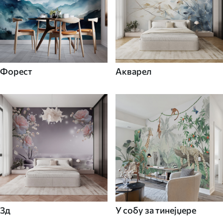
Форест
Акварел
3д
У собу за тинејџере