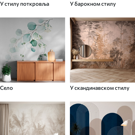
У стилу поткровља
У барокном стилу
Село
У скандинавском стилу