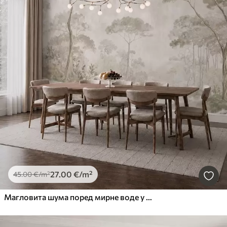
27
.00
€
/m²
45
.00
€
/m²
Магловита шума поред мирне воде у меким природним пастелним тоновима