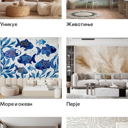
Уникуе
Животиње
Море и океан
Перје