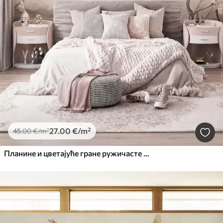
27
.00
€
/m²
45
.00
€
/m²
Планине и цветајуће гране ружичасте магнолије, текстурирани пејзаж