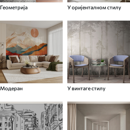
Геометрија
У оријенталном стилу
Модеран
У винтаге стилу