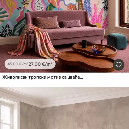
27
.00
€
/m²
45
.00
€
/m²
Живописан тропски мотив са цвећем, лишћем и шареним воћем