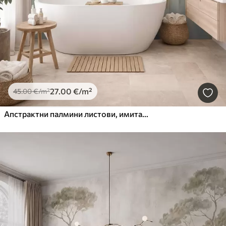
27
.00
€
/m²
45
.00
€
/m²
Апстрактни палмини листови, имитација слике