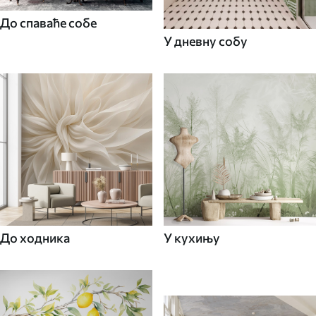
До спаваће собе
У дневну собу
До ходника
У кухињу