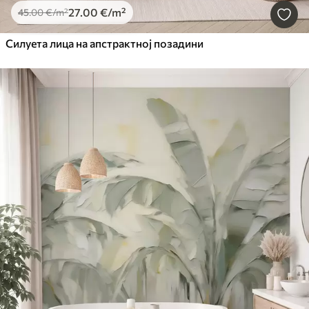
27
.00
€
/m²
45
.00
€
/m²
Силуета лица на апстрактној позадини