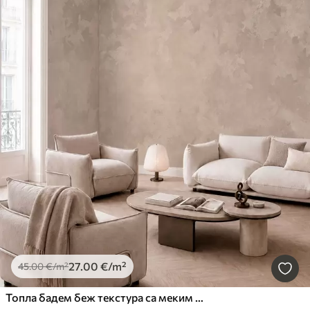
27
.00
€
/m²
45
.00
€
/m²
Топла бадем беж текстура са меким природним тоналним прелазима