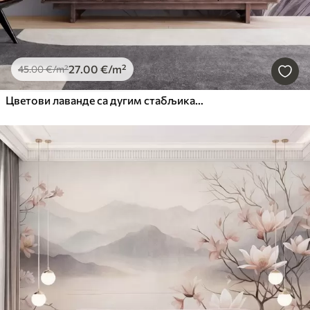
27
.00
€
/m²
45
.00
€
/m²
Цветови лаванде са дугим стабљикама и листовима, мека пастелна текстурирана уметност