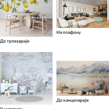
На плафону
До трпезарије
До канцеларије
У купатилу