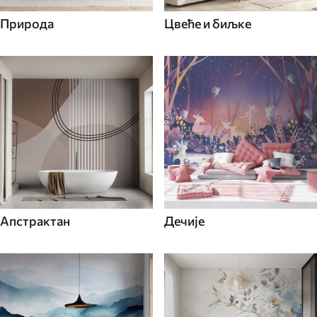
Природа
Цвеће и биљке
Апстрактан
Дечије