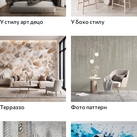
У стилу арт децо
У бохо стилу
Терраззо
Фото паттерн