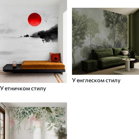
У енглеском стилу
У етничком стилу