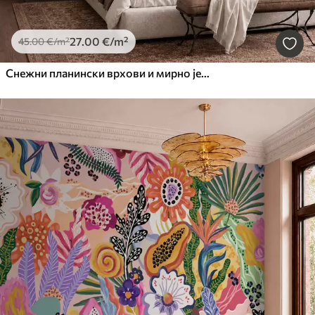
27
.00
€
/m²
45
.00
€
/m²
Снежни планински врхови и мирно језеро са одразом попут огледала